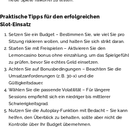
neue Spiele risikofrei zu testen.
Praktische Tipps für den erfolgreichen
Slot‑Einsatz
Setzen Sie ein Budget – Bestimmen Sie, wie viel Sie pro
Sitzung riskieren wollen, und halten Sie sich strikt daran.
Starten Sie mit Freispielen – Aktivieren Sie den
Lemoncasino bonus ohne einzahlung, um das Spielgefühl
zu prüfen, bevor Sie echtes Geld einsetzen.
Achten Sie auf Bonusbedingungen – Beachten Sie die
Umsatzanforderungen (z. B. 30‑x) und die
Gültigkeitsdauer.
Wählen Sie die passende Volatilität – Für längere
Sessions empfiehlt sich ein niedriger bis mittlerer
Schwierigkeitsgrad.
Nutzen Sie die Autoplay‑Funktion mit Bedacht – Sie kann
helfen, den Überblick zu behalten, sollte aber nicht die
Kontrolle über Ihr Budget übernehmen.