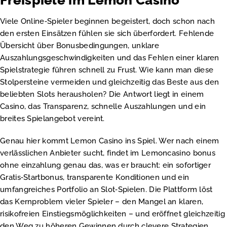
Freispiele im Lemon Casino
Viele Online‑Spieler beginnen begeistert, doch schon nach
den ersten Einsätzen fühlen sie sich überfordert. Fehlende
Übersicht über Bonusbedingungen, unklare
Auszahlungsgeschwindigkeiten und das Fehlen einer klaren
Spielstrategie führen schnell zu Frust. Wie kann man diese
Stolpersteine vermeiden und gleichzeitig das Beste aus den
beliebten Slots herausholen? Die Antwort liegt in einem
Casino, das Transparenz, schnelle Auszahlungen und ein
breites Spielangebot vereint.
Genau hier kommt Lemon Casino ins Spiel. Wer nach einem
verlässlichen Anbieter sucht, findet im Lemoncasino bonus
ohne einzahlung genau das, was er braucht: ein sofortiger
Gratis‑Startbonus, transparente Konditionen und ein
umfangreiches Portfolio an Slot‑Spielen. Die Plattform löst
das Kernproblem vieler Spieler – den Mangel an klaren,
risikofreien Einstiegsmöglichkeiten – und eröffnet gleichzeitig
den Weg zu höheren Gewinnen durch clevere Strategien.