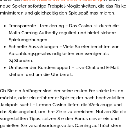
neue Spieler sofortige Freispiel‑Möglichkeiten, die das Risiko
minimieren und gleichzeitig den Spielspaß maximieren.
Transparente Lizenzierung – Das Casino ist durch die
Malta Gaming Authority reguliert und bietet sichere
Spielumgebungen.
Schnelle Auszahlungen – Viele Spieler berichten von
Auszahlungsgeschwindigkeiten von weniger als
24 Stunden.
Umfassender Kundensupport – Live‑Chat und E‑Mail
stehen rund um die Uhr bereit.
Ob Sie ein Anfänger sind, der seine ersten Freispiele testen
möchte, oder ein erfahrener Spieler, der nach hochvolatilen
Jackpots sucht – Lemon Casino liefert die Werkzeuge und
das Spielangebot, um Ihre Ziele zu erreichen. Nutzen Sie die
vorgestellten Tipps, setzen Sie den Bonus clever ein und
genießen Sie verantwortungsvolles Gaming auf höchstem