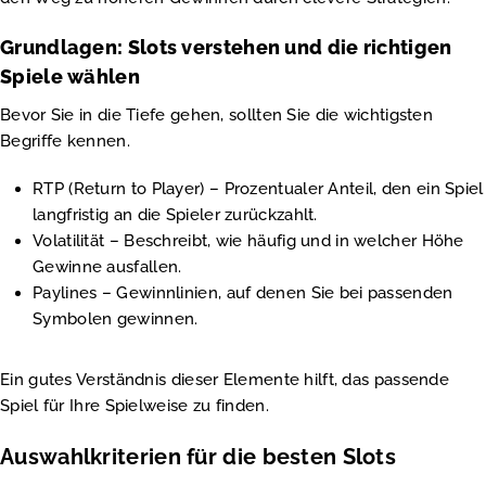
Grundlagen: Slots verstehen und die richtigen
Spiele wählen
Bevor Sie in die Tiefe gehen, sollten Sie die wichtigsten
Begriffe kennen.
RTP (Return to Player) – Prozentualer Anteil, den ein Spiel
langfristig an die Spieler zurückzahlt.
Volatilität – Beschreibt, wie häufig und in welcher Höhe
Gewinne ausfallen.
Paylines – Gewinnlinien, auf denen Sie bei passenden
Symbolen gewinnen.
Ein gutes Verständnis dieser Elemente hilft, das passende
Spiel für Ihre Spielweise zu finden.
Auswahlkriterien für die besten Slots