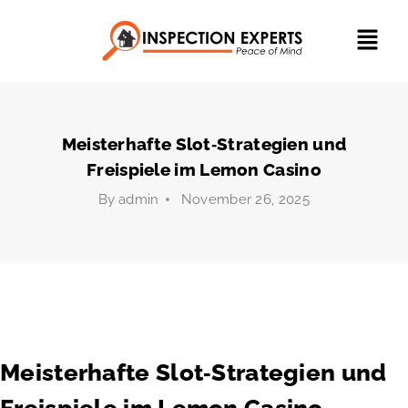
Meisterhafte Slot‑Strategien und
Freispiele im Lemon Casino
By
admin
November 26, 2025
Meisterhafte Slot‑Strategien und