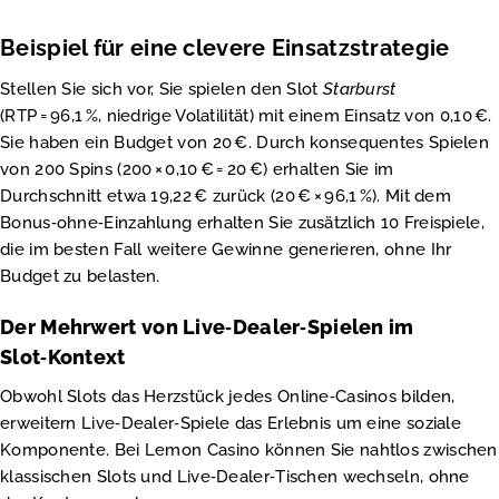
Beispiel für eine clevere Einsatzstrategie
Stellen Sie sich vor, Sie spielen den Slot
Starburst
(RTP = 96,1 %, niedrige Volatilität) mit einem Einsatz von 0,10 €.
Sie haben ein Budget von 20 €. Durch konsequentes Spielen
von 200 Spins (200 × 0,10 € = 20 €) erhalten Sie im
Durchschnitt etwa 19,22 € zurück (20 € × 96,1 %). Mit dem
Bonus‑ohne‑Einzahlung erhalten Sie zusätzlich 10 Freispiele,
die im besten Fall weitere Gewinne generieren, ohne Ihr
Budget zu belasten.
Der Mehrwert von Live‑Dealer‑Spielen im
Slot‑Kontext
Obwohl Slots das Herzstück jedes Online‑Casinos bilden,
erweitern Live‑Dealer‑Spiele das Erlebnis um eine soziale
Komponente. Bei Lemon Casino können Sie nahtlos zwischen
klassischen Slots und Live‑Dealer‑Tischen wechseln, ohne