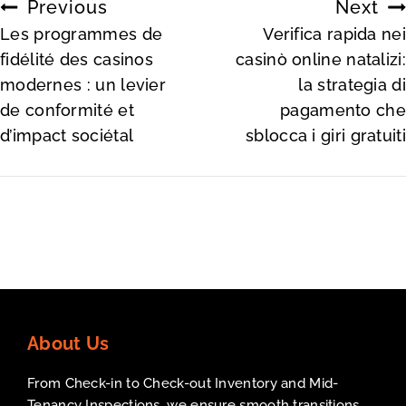
Previous
Next
Les programmes de
Verifica rapida nei
fidélité des casinos
casinò online natalizi:
modernes : un levier
la strategia di
de conformité et
pagamento che
d’impact sociétal
sblocca i giri gratuiti
About Us
From Check-in to Check-out Inventory and Mid-
Tenancy Inspections, we ensure smooth transitions