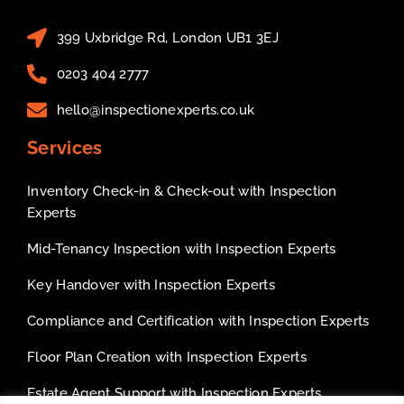
399 Uxbridge Rd, London UB1 3EJ
0203 404 2777
hello@inspectionexperts.co.uk
Services
Inventory Check-in & Check-out with Inspection
Experts
Mid-Tenancy Inspection with Inspection Experts
Key Handover with Inspection Experts
Compliance and Certification with Inspection Experts
Floor Plan Creation with Inspection Experts
Estate Agent Support with Inspection Experts