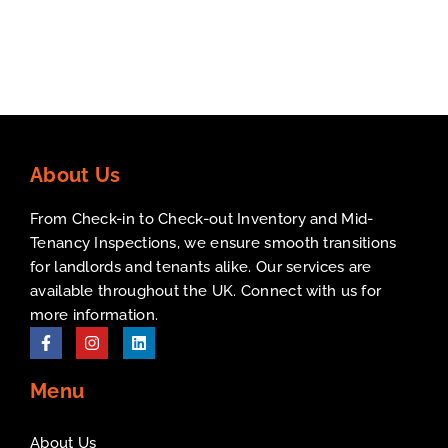
About Us
From Check-in to Check-out Inventory and Mid-
Tenancy Inspections, we ensure smooth transitions
for landlords and tenants alike. Our services are
available throughout the UK. Connect with us for
more information.
Menu
About Us