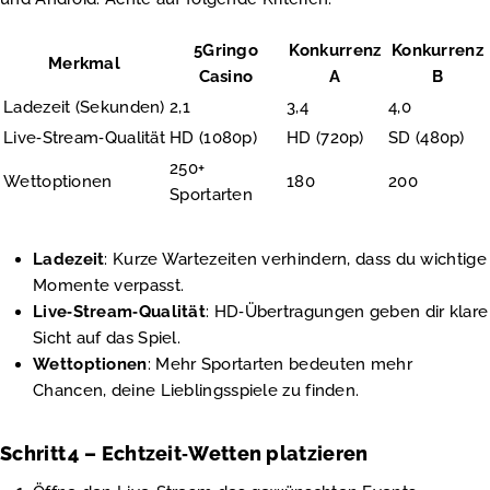
5Gringo
Konkurrenz
Konkurrenz
Merkmal
Casino
A
B
Ladezeit (Sekunden)
2,1
3,4
4,0
Live‑Stream‑Qualität
HD (1080p)
HD (720p)
SD (480p)
250+
Wettoptionen
180
200
Sportarten
Ladezeit
: Kurze Wartezeiten verhindern, dass du wichtige
Momente verpasst.
Live‑Stream‑Qualität
: HD‑Übertragungen geben dir klare
Sicht auf das Spiel.
Wettoptionen
: Mehr Sportarten bedeuten mehr
Chancen, deine Lieblingsspiele zu finden.
Schritt 4 – Echtzeit‑Wetten platzieren