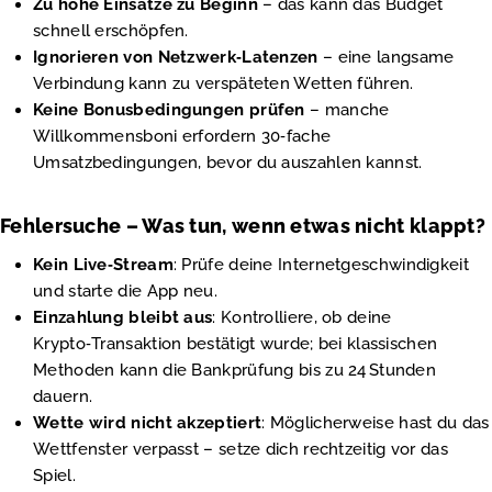
Zu hohe Einsätze zu Beginn
– das kann das Budget
schnell erschöpfen.
Ignorieren von Netzwerk‑Latenzen
– eine langsame
Verbindung kann zu verspäteten Wetten führen.
Keine Bonusbedingungen prüfen
– manche
Willkommensboni erfordern 30‑fache
Umsatzbedingungen, bevor du auszahlen kannst.
Fehlersuche – Was tun, wenn etwas nicht klappt?
Kein Live‑Stream
: Prüfe deine Internetgeschwindigkeit
und starte die App neu.
Einzahlung bleibt aus
: Kontrolliere, ob deine
Krypto‑Transaktion bestätigt wurde; bei klassischen
Methoden kann die Bankprüfung bis zu 24 Stunden
dauern.
Wette wird nicht akzeptiert
: Möglicherweise hast du das
Wettfenster verpasst – setze dich rechtzeitig vor das
Spiel.