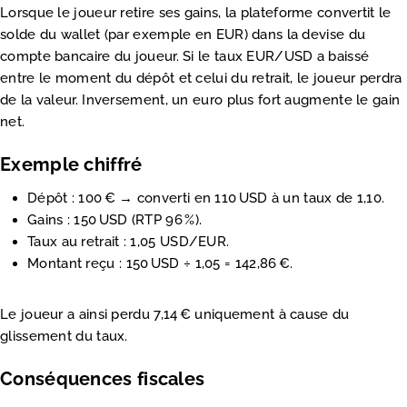
Lorsque le joueur retire ses gains, la plateforme convertit le
solde du wallet (par exemple en EUR) dans la devise du
compte bancaire du joueur. Si le taux EUR/USD a baissé
entre le moment du dépôt et celui du retrait, le joueur perdra
de la valeur. Inversement, un euro plus fort augmente le gain
net.
Exemple chiffré
Dépôt : 100 € → converti en 110 USD à un taux de 1,10.
Gains : 150 USD (RTP 96 %).
Taux au retrait : 1,05 USD/EUR.
Montant reçu : 150 USD ÷ 1,05 = 142,86 €.
Le joueur a ainsi perdu 7,14 € uniquement à cause du
glissement du taux.
Conséquences fiscales