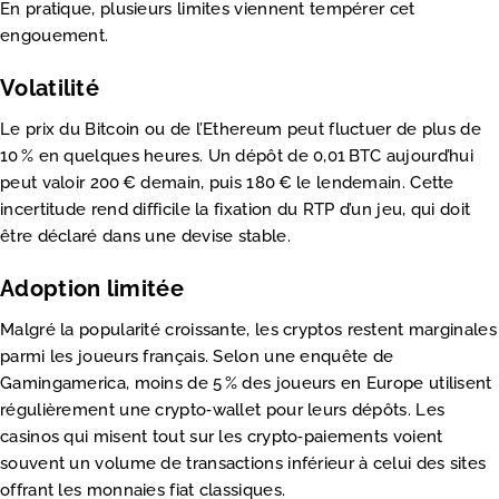
En pratique, plusieurs limites viennent tempérer cet
engouement.
Volatilité
Le prix du Bitcoin ou de l’Ethereum peut fluctuer de plus de
10 % en quelques heures. Un dépôt de 0,01 BTC aujourd’hui
peut valoir 200 € demain, puis 180 € le lendemain. Cette
incertitude rend difficile la fixation du RTP d’un jeu, qui doit
être déclaré dans une devise stable.
Adoption limitée
Malgré la popularité croissante, les cryptos restent marginales
parmi les joueurs français. Selon une enquête de
Gamingamerica, moins de 5 % des joueurs en Europe utilisent
régulièrement une crypto‑wallet pour leurs dépôts. Les
casinos qui misent tout sur les crypto‑paiements voient
souvent un volume de transactions inférieur à celui des sites
offrant les monnaies fiat classiques.