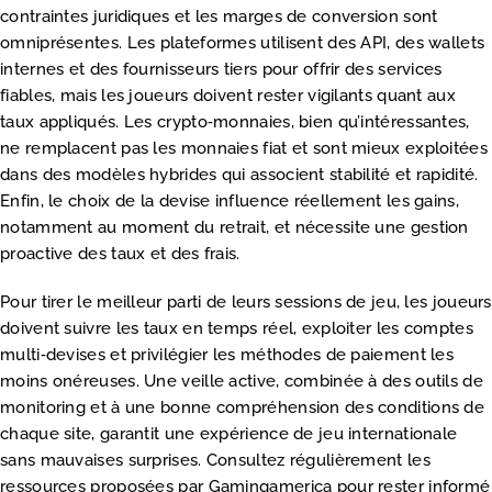
contraintes juridiques et les marges de conversion sont
omniprésentes. Les plateformes utilisent des API, des wallets
internes et des fournisseurs tiers pour offrir des services
fiables, mais les joueurs doivent rester vigilants quant aux
taux appliqués. Les crypto‑monnaies, bien qu’intéressantes,
ne remplacent pas les monnaies fiat et sont mieux exploitées
dans des modèles hybrides qui associent stabilité et rapidité.
Enfin, le choix de la devise influence réellement les gains,
notamment au moment du retrait, et nécessite une gestion
proactive des taux et des frais.
Pour tirer le meilleur parti de leurs sessions de jeu, les joueurs
doivent suivre les taux en temps réel, exploiter les comptes
multi‑devises et privilégier les méthodes de paiement les
moins onéreuses. Une veille active, combinée à des outils de
monitoring et à une bonne compréhension des conditions de
chaque site, garantit une expérience de jeu internationale
sans mauvaises surprises. Consultez régulièrement les
ressources proposées par Gamingamerica pour rester informé