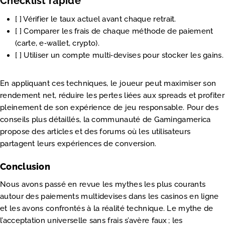
Checklist rapide
[ ] Vérifier le taux actuel avant chaque retrait.
[ ] Comparer les frais de chaque méthode de paiement
(carte, e‑wallet, crypto).
[ ] Utiliser un compte multi‑devises pour stocker les gains.
En appliquant ces techniques, le joueur peut maximiser son
rendement net, réduire les pertes liées aux spreads et profiter
pleinement de son expérience de jeu responsable. Pour des
conseils plus détaillés, la communauté de Gamingamerica
propose des articles et des forums où les utilisateurs
partagent leurs expériences de conversion.
Conclusion
Nous avons passé en revue les mythes les plus courants
autour des paiements multidevises dans les casinos en ligne
et les avons confrontés à la réalité technique. Le mythe de
l’acceptation universelle sans frais s’avère faux ; les