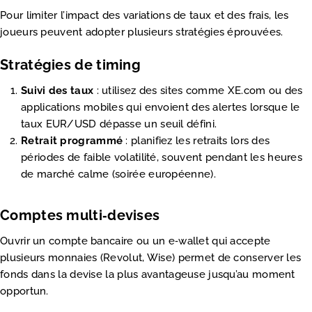
Pour limiter l’impact des variations de taux et des frais, les
joueurs peuvent adopter plusieurs stratégies éprouvées.
Stratégies de timing
Suivi des taux
: utilisez des sites comme XE.com ou des
applications mobiles qui envoient des alertes lorsque le
taux EUR/USD dépasse un seuil défini.
Retrait programmé
: planifiez les retraits lors des
périodes de faible volatilité, souvent pendant les heures
de marché calme (soirée européenne).
Comptes multi‑devises
Ouvrir un compte bancaire ou un e‑wallet qui accepte
plusieurs monnaies (Revolut, Wise) permet de conserver les
fonds dans la devise la plus avantageuse jusqu’au moment
opportun.