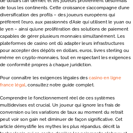
de dollars l’an dernier, et les joueurs proviennent désormais
de tous les continents. Cette croissance s’accompagne d’une
diversification des profils – des joueurs européens qui
préfèrent l’euro, aux passionnés d’Asie qui utilisent le yuan ou
le yen – ainsi qu’une prolifération des solutions de paiement
capables de gérer plusieurs monnaies simultanément. Les
plateformes de casino ont dû adapter leurs infrastructures
pour accepter des dépôts en dollars, euros, livres sterling ou
même en crypto‑monnaies, tout en respectant les exigences
de conformité propres à chaque juridiction.
Pour connaître les exigences légales des
casino en ligne
france légal
, consultez notre guide complet.
Comprendre le fonctionnement réel de ces systèmes
multidevises est crucial. Un joueur qui ignore les frais de
conversion ou les variations de taux au moment du retrait
peut voir son gain net diminuer de façon significative. Cet
article démystifie les mythes les plus répandus, décrit la