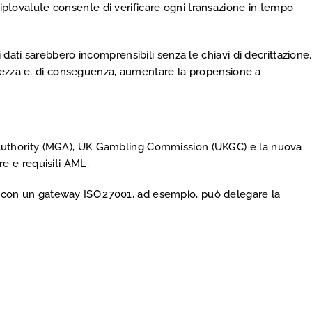
e criptovalute consente di verificare ogni transazione in tempo
i dati sarebbero incomprensibili senza le chiavi di decrittazione.
urezza e, di conseguenza, aumentare la propensione a
ng Authority (MGA), UK Gambling Commission (UKGC) e la nuova
re e requisiti AML.
ra con un gateway ISO 27001, ad esempio, può delegare la