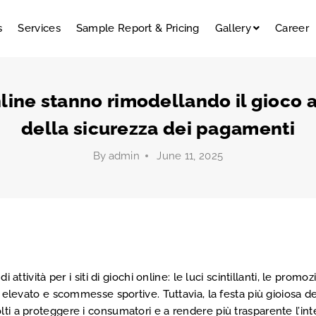
s
Services
Sample Report & Pricing
Gallery
Career
nline stanno rimodellando il gioco 
della sicurezza dei pagamenti
By
admin
June 11, 2025
 attività per i siti di giochi online: le luci scintillanti, le prom
P elevato e scommesse sportive. Tuttavia, la festa più gioiosa de
lti a proteggere i consumatori e a rendere più trasparente l’i