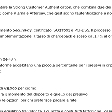
are la Strong Customer Authentication, che combina due dei tr
 come Klarna e Afterpay, che gestiscono l’autenticazione a nome
gamento
SecurePay
, certificato ISO 27001 e PCI‑DSS. Il process
’implementazione, il tasso di chargeback è sceso dal 2,4 % al 0
in 24‑48 h.
aforme addebitano una piccola percentuale per i prelievi in cri
ò.
 di €5.000 per giorno.
 tra il momento del deposito e quello del prelievo.
o le opzioni per chi preferisce pagare a rate.
 equilibrio tra velocità, sicurezza e costi, tutti fattori che i