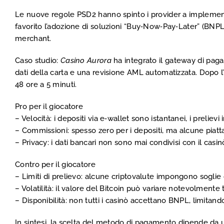
Le nuove regole PSD2 hanno spinto i provider a implement
favorito l’adozione di soluzioni “Buy‑Now‑Pay‑Later” (BNPL)
merchant.
Caso studio:
Casino Aurora
ha integrato il gateway di pa
dati della carta e una revisione AML automatizzata. Dopo l
48 ore a 5 minuti.
Pro per il giocatore
– Velocità: i depositi via e‑wallet sono istantanei, i prelievi 
– Commissioni: spesso zero per i depositi, ma alcune piatt
– Privacy: i dati bancari non sono mai condivisi con il casin
Contro per il giocatore
– Limiti di prelievo: alcune criptovalute impongono soglie
– Volatilità: il valore del Bitcoin può variare notevolmente
– Disponibilità: non tutti i casinò accettano BNPL, limitand
In sintesi, la scelta del metodo di pagamento dipende da un