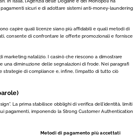
iari. In Italia, l’Agenzia delle Dogane e dei Monopoli ha
re pagamenti sicuri e di adottare sistemi anti‑money‑laundering
no capire quali licenze siano più affidabili e quali metodi di
ati, consente di confrontare le offerte promozionali e fornisce
i marketing natalizio. I casinò che riescono a dimostrare
e una diminuzione delle segnalazioni di frode. Nei paragrafi
 strategie di compliance e, infine, l’impatto di tutto ciò
parole)
 La prima stabilisce obblighi di verifica dell’identità, limiti
tra sui pagamenti, imponendo la Strong Customer Authentication
Metodi di pagamento più accettati