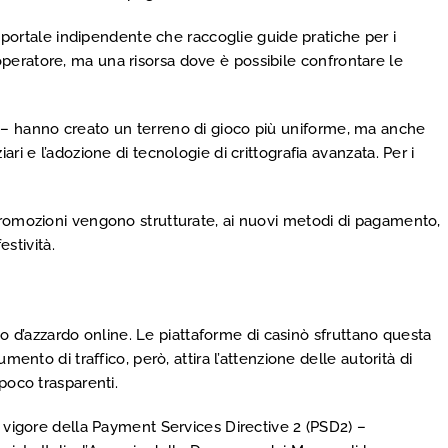
 portale indipendente che raccoglie guide pratiche per i
n operatore, ma una risorsa dove è possibile confrontare le
 – hanno creato un terreno di gioco più uniforme, ma anche
iari e l’adozione di tecnologie di crittografia avanzata. Per i
promozioni vengono strutturate, ai nuovi metodi di pagamento,
stività.
co d’azzardo online. Le piattaforme di casinò sfruttano questa
nto di traffico, però, attira l’attenzione delle autorità di
poco trasparenti.
 vigore della Payment Services Directive 2 (PSD2) –