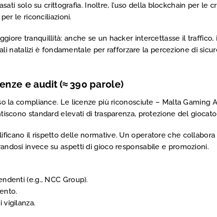
basati solo su crittografia. Inoltre, l’uso della blockchain per l
per le riconciliazioni.
iore tranquillità: anche se un hacker intercettasse il traffico, 
i natalizi è fondamentale per rafforzare la percezione di sic
enze e audit (≈ 390 parole)
 verso la compliance. Le licenze più riconosciute – Malta Gami
ntiscono standard elevati di trasparenza, protezione del giocato
lificano il rispetto delle normative. Un operatore che collabo
randosi invece su aspetti di gioco responsabile e promozioni.
pendenti (e.g., NCC Group).
mento.
 vigilanza.