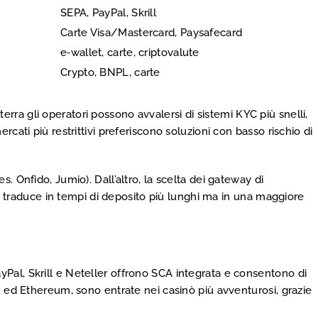
SEPA, PayPal, Skrill
Carte Visa/Mastercard, Paysafecard
e‑wallet, carte, criptovalute
Crypto, BNPL, carte
terra gli operatori possono avvalersi di sistemi KYC più snelli,
ati più restrittivi preferiscono soluzioni con basso rischio di
es. Onfido, Jumio). Dall’altro, la scelta dei gateway di
si traduce in tempi di deposito più lunghi ma in una maggiore
PayPal, Skrill e Neteller offrono SCA integrata e consentono di
coin ed Ethereum, sono entrate nei casinò più avventurosi, grazie