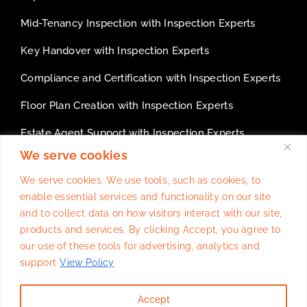
Mid-Tenancy Inspection with Inspection Experts
Key Handover with Inspection Experts
Compliance and Certification with Inspection Experts
Floor Plan Creation with Inspection Experts
Estate Agent Support with Inspection Experts
We serve cookies
White Label services for inventory companies
We serve cookies. We use tools, such as cookies, to
enable essential services and functionality on our site
and to collect data on how visitors interact with our site,
products and services. By clicking Accept, you agree to
Website Design
By
Trulysocialmedia.co.uk
our use of these tools for advertising, analytics and
support
View Policy
Reach Truly Social Media On
Accept