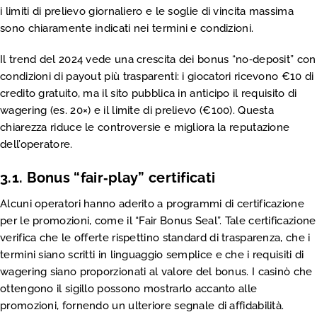
i limiti di prelievo giornaliero e le soglie di vincita massima
sono chiaramente indicati nei termini e condizioni.
Il trend del 2024 vede una crescita dei bonus “no‑deposit” con
condizioni di payout più trasparenti: i giocatori ricevono €10 di
credito gratuito, ma il sito pubblica in anticipo il requisito di
wagering (es. 20×) e il limite di prelievo (€100). Questa
chiarezza riduce le controversie e migliora la reputazione
dell’operatore.
3.1. Bonus “fair‑play” certificati
Alcuni operatori hanno aderito a programmi di certificazione
per le promozioni, come il “Fair Bonus Seal”. Tale certificazione
verifica che le offerte rispettino standard di trasparenza, che i
termini siano scritti in linguaggio semplice e che i requisiti di
wagering siano proporzionati al valore del bonus. I casinò che
ottengono il sigillo possono mostrarlo accanto alle
promozioni, fornendo un ulteriore segnale di affidabilità.