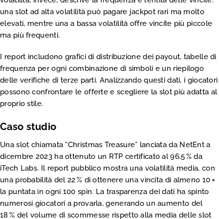
volatilità, invece, descrive la frequenza e l’entità delle vincite:
una slot ad alta volatilità può pagare jackpot rari ma molto
elevati, mentre una a bassa volatilità offre vincite più piccole
ma più frequenti.
I report includono grafici di distribuzione dei payout, tabelle di
frequenza per ogni combinazione di simboli e un riepilogo
delle verifiche di terze parti. Analizzando questi dati, i giocatori
possono confrontare le offerte e scegliere la slot più adatta al
proprio stile.
Caso studio
Una slot chiamata “Christmas Treasure” lanciata da NetEnt a
dicembre 2023 ha ottenuto un RTP certificato al 96,5 % da
iTech Labs. Il report pubblico mostra una volatilità media, con
una probabilità del 22 % di ottenere una vincita di almeno 10 ×
la puntata in ogni 100 spin. La trasparenza dei dati ha spinto
numerosi giocatori a provarla, generando un aumento del
18 % del volume di scommesse rispetto alla media delle slot