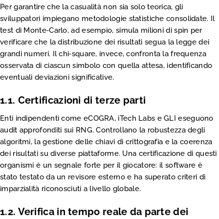
Per garantire che la casualità non sia solo teorica, gli
sviluppatori impiegano metodologie statistiche consolidate. Il
test di Monte‑Carlo, ad esempio, simula milioni di spin per
verificare che la distribuzione dei risultati segua la legge dei
grandi numeri. Il chi‑square, invece, confronta la frequenza
osservata di ciascun simbolo con quella attesa, identificando
eventuali deviazioni significative.
1.1. Certificazioni di terze parti
Enti indipendenti come eCOGRA, iTech Labs e GLI eseguono
audit approfonditi sui RNG. Controllano la robustezza degli
algoritmi, la gestione delle chiavi di crittografia e la coerenza
dei risultati su diverse piattaforme. Una certificazione di questi
organismi è un segnale forte per il giocatore: il software è
stato testato da un revisore esterno e ha superato criteri di
imparzialità riconosciuti a livello globale.
1.2. Verifica in tempo reale da parte dei