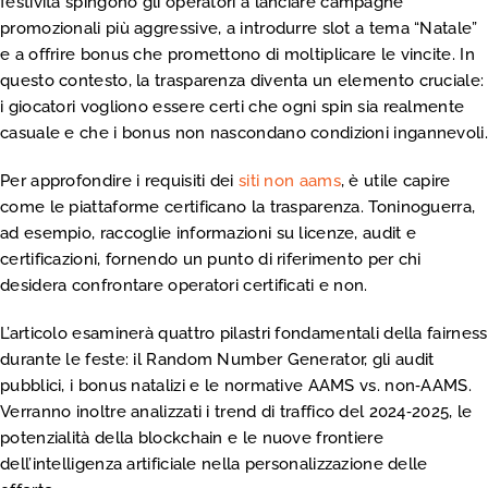
festività spingono gli operatori a lanciare campagne
promozionali più aggressive, a introdurre slot a tema “Natale”
e a offrire bonus che promettono di moltiplicare le vincite. In
questo contesto, la trasparenza diventa un elemento cruciale:
i giocatori vogliono essere certi che ogni spin sia realmente
casuale e che i bonus non nascondano condizioni ingannevoli.
Per approfondire i requisiti dei
siti non aams
, è utile capire
come le piattaforme certificano la trasparenza. Toninoguerra,
ad esempio, raccoglie informazioni su licenze, audit e
certificazioni, fornendo un punto di riferimento per chi
desidera confrontare operatori certificati e non.
L’articolo esaminerà quattro pilastri fondamentali della fairness
durante le feste: il Random Number Generator, gli audit
pubblici, i bonus natalizi e le normative AAMS vs. non‑AAMS.
Verranno inoltre analizzati i trend di traffico del 2024‑2025, le
potenzialità della blockchain e le nuove frontiere
dell’intelligenza artificiale nella personalizzazione delle