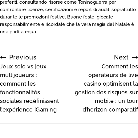
preferiti, consultando risorse come Toninoguerra per
confrontare licenze, certificazioni e report di audit, soprattutto
durante le promozioni festive. Buone feste, giocate
responsabilmente e ricordate che la vera magia del Natale è
una partita equa.
Previous
Next
Jeux solo vs jeux
Comment les
multijoueurs :
opérateurs de live
comment les
casino optimisent la
fonctionnalités
gestion des risques sur
sociales redéfinissent
mobile : un tour
l’expérience iGaming
d’horizon comparatif