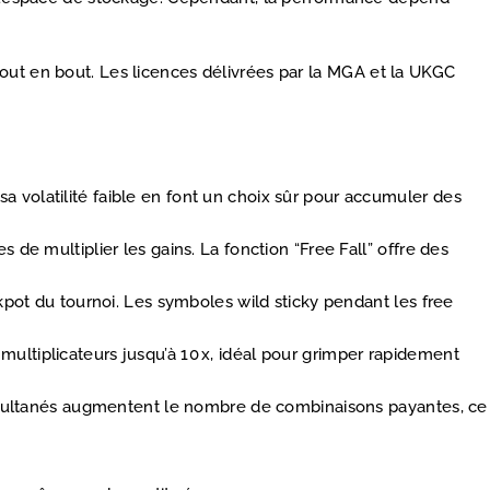
out en bout. Les licences délivrées par la MGA et la UKGC
sa volatilité faible en font un choix sûr pour accumuler des
 multiplier les gains. La fonction “Free Fall” offre des
ackpot du tournoi. Les symboles wild sticky pendant les free
multiplicateurs jusqu’à 10 x, idéal pour grimper rapidement
imultanés augmentent le nombre de combinaisons payantes, ce