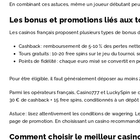
En combinant ces astuces, même un joueur débutant peut t
Les bonus et promotions liés aux 
Les casinos français proposent plusieurs types de bonus d
Cashback : remboursement de 5‑10 % des pertes nette
Tours gratuits : 10‑20 free spins sur le jeu du tournoi,
Points de fidélité : chaque euro misé se convertit en
Pour être éligible, il faut généralement déposer au moins 2
Parmi les opérateurs français, Casino777 et LuckySpin se
30 € de cashback + 15 free spins, conditionnés à un dépô
Astuce : lisez attentivement les conditions de wagering. L
page de promotion. En choisissant un casino recommand
Comment choisir le meilleur casin