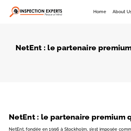
Home
About U
NetEnt : le partenaire premium
NetEnt : le partenaire premium q
NetEnt, fondée en 1996 à Stockholm, s’est imposée comme l