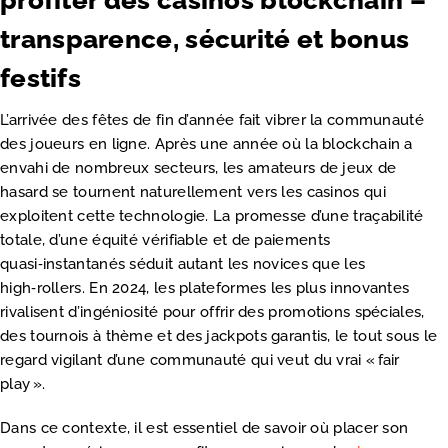
profiter des casinos blockchain –
transparence, sécurité et bonus
festifs
L’arrivée des fêtes de fin d’année fait vibrer la communauté
des joueurs en ligne. Après une année où la blockchain a
envahi de nombreux secteurs, les amateurs de jeux de
hasard se tournent naturellement vers les casinos qui
exploitent cette technologie. La promesse d’une traçabilité
totale, d’une équité vérifiable et de paiements
quasi‑instantanés séduit autant les novices que les
high‑rollers. En 2024, les plateformes les plus innovantes
rivalisent d’ingéniosité pour offrir des promotions spéciales,
des tournois à thème et des jackpots garantis, le tout sous le
regard vigilant d’une communauté qui veut du vrai « fair
play ».
Dans ce contexte, il est essentiel de savoir où placer son