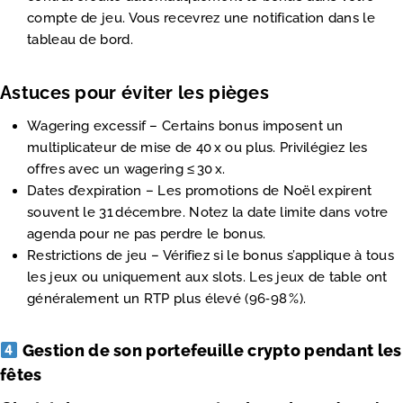
compte de jeu. Vous recevrez une notification dans le
tableau de bord.
Astuces pour éviter les pièges
Wagering excessif – Certains bonus imposent un
multiplicateur de mise de 40 x ou plus. Privilégiez les
offres avec un wagering ≤ 30 x.
Dates d’expiration – Les promotions de Noël expirent
souvent le 31 décembre. Notez la date limite dans votre
agenda pour ne pas perdre le bonus.
Restrictions de jeu – Vérifiez si le bonus s’applique à tous
les jeux ou uniquement aux slots. Les jeux de table ont
généralement un RTP plus élevé (96‑98 %).
Gestion de son portefeuille crypto pendant les
fêtes