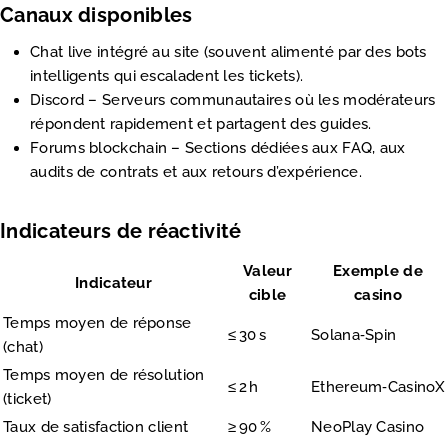
Canaux disponibles
Chat live intégré au site (souvent alimenté par des bots
intelligents qui escaladent les tickets).
Discord – Serveurs communautaires où les modérateurs
répondent rapidement et partagent des guides.
Forums blockchain – Sections dédiées aux FAQ, aux
audits de contrats et aux retours d’expérience.
Indicateurs de réactivité
Valeur
Exemple de
Indicateur
cible
casino
Temps moyen de réponse
≤ 30 s
Solana‑Spin
(chat)
Temps moyen de résolution
≤ 2 h
Ethereum‑CasinoX
(ticket)
Taux de satisfaction client
≥ 90 %
NeoPlay Casino