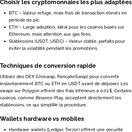
Choisir les cryptomonnaies les plus adaptées
BTC – Valeur refuge, mais frais de transaction élevés en
période de pic.
ETH – Large adoption, idéal pour les casinos basés sur
Ethereum, mais attention aux gas fees.
Stablecoins (USDT, USDC) – Valeur stable, parfaits pour
éviter la volatilité pendant les promotions.
Techniques de conversion rapide
Utilisez des DEX (Uniswap, PancakeSwap) pour convertir
instantanément BTC ou ETH en USDT avant de déposer. Les
swaps sur Polygon offrent des frais inférieurs à 0,01 $. Certains
casinos, comme Binance‑Play, acceptent directement les
stablecoins, ce qui simplifie la procédure.
Wallets hardware vs mobiles
Hardware wallets (Ledger, Trezor) offrent une sécurité