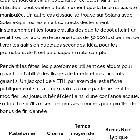
tous les joueurs via un explorateur de blocs. Ainsi, un
utilisateur peut vérifier à tout moment que la bille n’a pas été
manipulée. Un autre cas d’usage se trouve sur Solana avec
Solana‑Spin, où les smart contracts déclenchent
instantanément les tours gratuits dès que le dépôt atteint un
seuil fixé. La rapidité de Solana (plus de 50 000 tps) permet de
livrer les gains en quelques secondes, idéal pour les
promotions de Noël où chaque minute compte.
Pendant les fêtes, les plateformes utilisent ces atouts pour
garantir la fiabilité des tirages de loterie et des jackpots
garantis. Un jackpot de 5 ETH, par exemple, est affiché
publiquement sur la blockchain ; aucune partie ne peut le
modifier. Les joueurs bénéficient ainsi d’une confiance accrue,
surtout lorsqu’ils misent de grosses sommes pour profiter des
bonus de fin d’année.
Temps
Bonus Noël
Plateforme
Chaîne
moyen de
typique