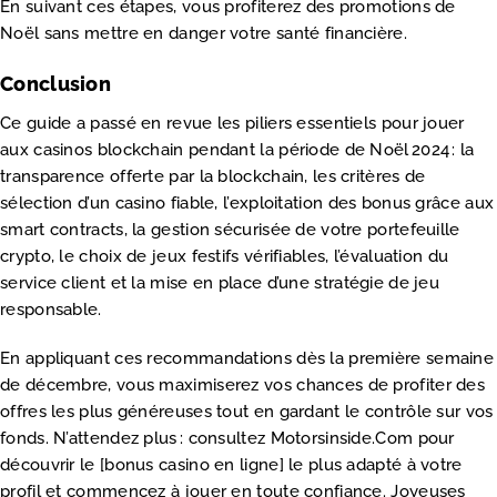
En suivant ces étapes, vous profiterez des promotions de
Noël sans mettre en danger votre santé financière.
Conclusion
Ce guide a passé en revue les piliers essentiels pour jouer
aux casinos blockchain pendant la période de Noël 2024 : la
transparence offerte par la blockchain, les critères de
sélection d’un casino fiable, l’exploitation des bonus grâce aux
smart contracts, la gestion sécurisée de votre portefeuille
crypto, le choix de jeux festifs vérifiables, l’évaluation du
service client et la mise en place d’une stratégie de jeu
responsable.
En appliquant ces recommandations dès la première semaine
de décembre, vous maximiserez vos chances de profiter des
offres les plus généreuses tout en gardant le contrôle sur vos
fonds. N’attendez plus : consultez Motorsinside.Com pour
découvrir le [bonus casino en ligne] le plus adapté à votre
profil et commencez à jouer en toute confiance. Joyeuses