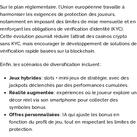
Sur le plan réglementaire, l’Union européenne travaille à
harmoniser les exigences de protection des joueurs,
notamment en imposant des limites de mise mensuelle et en
renforçant les obligations de vérification d’identité (KYC).
Cette évolution pourrait réduire l’attrait des casinos crypto
sans KYC, mais encourager le développement de solutions de
vérification rapide basées sur la blockchain.
Enfin, les scénarios de diversification incluent :
Jeux hybrides
: slots + mini‑jeux de stratégie, avec des
jackpots déclenchés par des performances cumulées.
Réalité augmentée
: expériences où le joueur explore un
décor réel via son smartphone pour collecter des
symboles bonus.
Offres personnalisées
: IA qui ajuste les bonus en
fonction du profil de jeu, tout en respectant les limites de
protection.