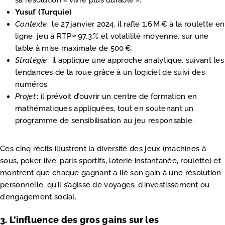
sa résolution « vivre plus durable ».
Yusuf (Turquie)
Contexte
: le 27 janvier 2024, il rafle 1,6 M € à la roulette en
ligne, jeu à RTP ≈ 97,3 % et volatilité moyenne, sur une
table à mise maximale de 500 €.
Stratégie
: il applique une approche analytique, suivant les
tendances de la roue grâce à un logiciel de suivi des
numéros.
Projet
: il prévoit d’ouvrir un centre de formation en
mathématiques appliquées, tout en soutenant un
programme de sensibilisation au jeu responsable.
Ces cinq récits illustrent la diversité des jeux (machines à
sous, poker live, paris sportifs, loterie instantanée, roulette) et
montrent que chaque gagnant a lié son gain à une résolution
personnelle, qu’il s’agisse de voyages, d’investissement ou
d’engagement social.
3. L’influence des gros gains sur les