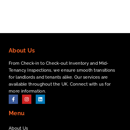
About Us
From Check-in to Check-out Inventory and Mid-
Tenancy Inspections, we ensure smooth transitions
for landlords and tenants alike. Our services are
available throughout the UK. Connect with us for
more information.
Menu
About Us