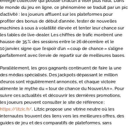
énergie collective qui pousse chacun à viser plus haut. Dans
le monde du jeu en ligne, ce phénomène se traduit par un pic
d’activité : les joueurs affluent sur les plateformes pour
profiter des bonus de début d’année, tester de nouvelles
machines à sous à volatilité élevée et tenter leur chance sur
les tables de live‑dealer. Les chiffres de trafic montrent une
hausse de 35 % des sessions entre le 26 décembre et le
10 janvier, signe que l’espoir d’un « coup de chance » s’aligne
parfaitement avec l’envie de repartir sur de meilleures bases.
Parallèlement, les gros gagnants continuent de faire la une
des médias spécialisés. Des jackpots dépassant le million
d’euros sont régulièrement annoncés, et chaque victoire
alimente le mythe du « tour de chance du Nouvel An ». Pour
suivre ces actualités et découvrir les dernières promotions,
les joueurs peuvent consulter le site de référence :
https://litzic.fr/
. Litzic propose une vitrine neutre où les
internautes trouvent des liens vers les meilleures offres, des
guides de jeu et des comparatifs de plateformes, sans