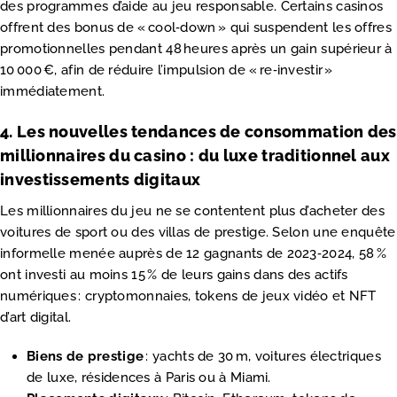
des programmes d’aide au jeu responsable. Certains casinos
offrent des bonus de « cool‑down » qui suspendent les offres
promotionnelles pendant 48 heures après un gain supérieur à
10 000 €, afin de réduire l’impulsion de « re‑investir »
immédiatement.
4. Les nouvelles tendances de consommation des
millionnaires du casino : du luxe traditionnel aux
investissements digitaux
Les millionnaires du jeu ne se contentent plus d’acheter des
voitures de sport ou des villas de prestige. Selon une enquête
informelle menée auprès de 12 gagnants de 2023‑2024, 58 %
ont investi au moins 15 % de leurs gains dans des actifs
numériques : cryptomonnaies, tokens de jeux vidéo et NFT
d’art digital.
Biens de prestige
: yachts de 30 m, voitures électriques
de luxe, résidences à Paris ou à Miami.