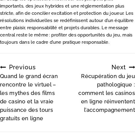
importants, des jeux hybrides et une réglementation plus
stricte, afin de concilier excitation et protection du joueur. Les
résolutions individuelles se redéfinissent autour d’un équilibre
entre plaisir, responsabilité et projets durables. Le message
central reste le même : profiter des opportunités du jeu, mais
toujours dans le cadre d’une pratique responsable.
Previous
Next
Quand le grand écran
Récupération du jeu
rencontre le virtuel –
pathologique :
les mythes des films
comment les casinos
de casino et la vraie
en ligne réinventent
puissance des tours
l’accompagnement
gratuits en ligne