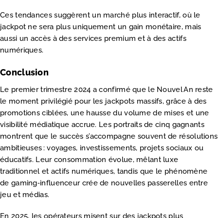
Ces tendances suggèrent un marché plus interactif, où le
jackpot ne sera plus uniquement un gain monétaire, mais
aussi un accès à des services premium et à des actifs
numériques.
Conclusion
Le premier trimestre 2024 a confirmé que le Nouvel An reste
le moment privilégié pour les jackpots massifs, grâce à des
promotions ciblées, une hausse du volume de mises et une
visibilité médiatique accrue. Les portraits de cinq gagnants
montrent que le succès s’accompagne souvent de résolutions
ambitieuses : voyages, investissements, projets sociaux ou
éducatifs. Leur consommation évolue, mêlant luxe
traditionnel et actifs numériques, tandis que le phénomène
de gaming‑influenceur crée de nouvelles passerelles entre
jeu et médias.
En 2025, les opérateurs misent sur des jackpots plus