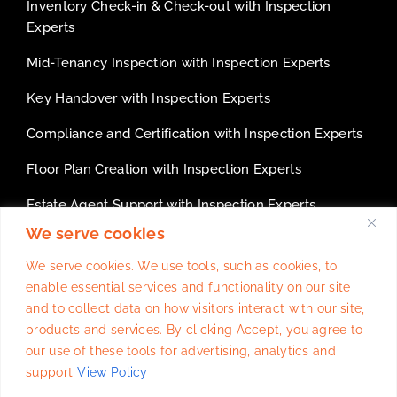
Inventory Check-in & Check-out with Inspection
Experts
Mid-Tenancy Inspection with Inspection Experts
Key Handover with Inspection Experts
Compliance and Certification with Inspection Experts
Floor Plan Creation with Inspection Experts
Estate Agent Support with Inspection Experts
We serve cookies
White Label services for inventory companies
We serve cookies. We use tools, such as cookies, to
enable essential services and functionality on our site
and to collect data on how visitors interact with our site,
products and services. By clicking Accept, you agree to
Website Design
By
Trulysocialmedia.co.uk
our use of these tools for advertising, analytics and
support
View Policy
Reach Truly Social Media On