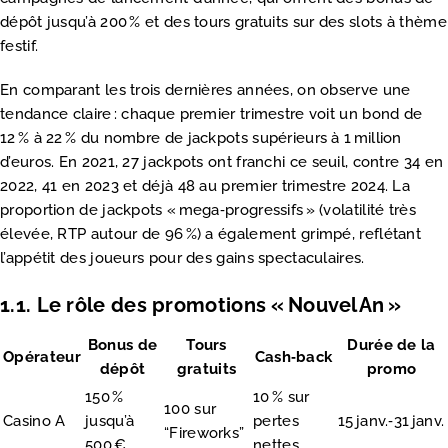
dépôt jusqu’à 200 % et des tours gratuits sur des slots à thème
festif.
En comparant les trois dernières années, on observe une
tendance claire : chaque premier trimestre voit un bond de
12 % à 22 % du nombre de jackpots supérieurs à 1 million
d’euros. En 2021, 27 jackpots ont franchi ce seuil, contre 34 en
2022, 41 en 2023 et déjà 48 au premier trimestre 2024. La
proportion de jackpots « mega‑progressifs » (volatilité très
élevée, RTP autour de 96 %) a également grimpé, reflétant
l’appétit des joueurs pour des gains spectaculaires.
1.1. Le rôle des promotions « Nouvel An »
Bonus de
Tours
Durée de la
Opérateur
Cash‑back
dépôt
gratuits
promo
150 %
10 % sur
100 sur
Casino A
jusqu’à
pertes
15 janv.‑31 janv.
“Fireworks”
500 €
nettes