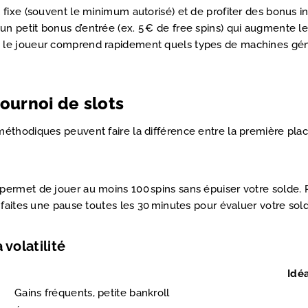
t fixe (souvent le minimum autorisé) et de profiter des bonus i
 un petit bonus d’entrée (ex. 5 € de free spins) qui augmente 
, le joueur comprend rapidement quels types de machines génère
tournoi de slots
thodiques peuvent faire la différence entre la première place 
 permet de jouer au moins 100 spins sans épuiser votre solde. 
s, faites une pause toutes les 30 minutes pour évaluer votre sold
 volatilité
Idé
Gains fréquents, petite bankroll