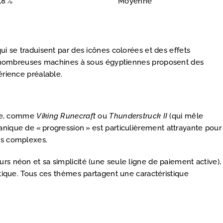
,8 %
Moyenne
ui se traduisent par des icônes colorées et des effets
 de nombreuses machines à sous égyptiennes proposent des
érience préalable.
hème, comme
Viking Runecraft
ou
Thunderstruck II
(qui mêle
anique de « progression » est particulièrement attrayante pour
es complexes.
urs néon et sa simplicité (une seule ligne de paiement active),
que. Tous ces thèmes partagent une caractéristique