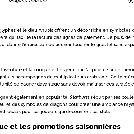
Dragon’s Treasure
95
glyphes et le dieu Anubis offrent un décor riche en symboles q
père qui facilite la lecture des lignes de paiement. De plus,
qui donne l’impression de pouvoir toucher le gros lot sans exp
nt l’aventure et la conquête. Les jeux qui s’appuient sur ce t
gratuits accompagnés de multiplicateurs croissants. Cette méc
rtunité de gagner davantage sans devoir maîtriser des stratégi
 gagnent également en popularité.
Starburst
séduit par ses coule
feu et des symboles de dragons pour créer une ambiance mysti
 rend idéaux pour les joueurs qui découvrent les slots.
e et les promotions saisonnières