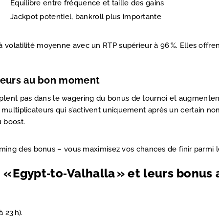
Équilibre entre fréquence et taille des gains
Jackpot potentiel, bankroll plus importante
à volatilité moyenne avec un RTP supérieur à 96 %. Elles offre
icateurs au bon moment
comptent pas dans le wagering du bonus de tournoi et augmenten
es multiplicateurs qui s’activent uniquement après un certain 
u boost.
et timing des bonus – vous maximisez vos chances de finir parmi
« Egypt‑to‑Valhalla » et leurs bonus 
 23 h).