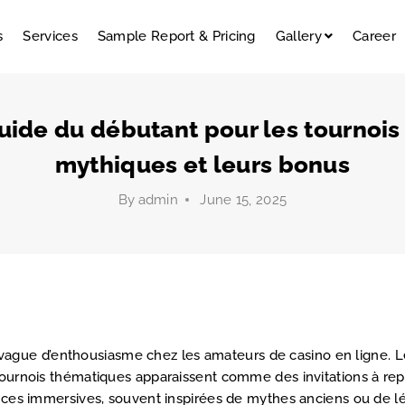
s
Services
Sample Report & Pricing
Gallery
Career
guide du débutant pour les tournoi
mythiques et leurs bonus
By
admin
June 15, 2025
ue d’enthousiasme chez les amateurs de casino en ligne. Les 
tournois thématiques apparaissent comme des invitations à repar
iences immersives, souvent inspirées de mythes anciens ou de 