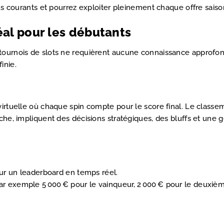
lus courants et pourrez exploiter pleinement chaque offre saiso
déal pour les débutants
tournois de slots ne requièrent aucune connaissance approfond
inie.
virtuelle où chaque spin compte pour le score final. Le classem
nche, impliquent des décisions stratégiques, des bluffs et une
e sur un leaderboard en temps réel.
 par exemple 5 000 € pour le vainqueur, 2 000 € pour le deuxièm