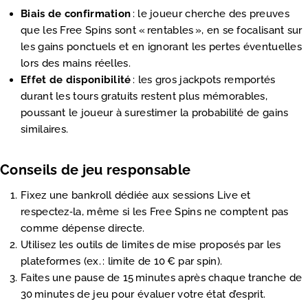
Biais de confirmation
: le joueur cherche des preuves
que les Free Spins sont « rentables », en se focalisant sur
les gains ponctuels et en ignorant les pertes éventuelles
lors des mains réelles.
Effet de disponibilité
: les gros jackpots remportés
durant les tours gratuits restent plus mémorables,
poussant le joueur à surestimer la probabilité de gains
similaires.
Conseils de jeu responsable
Fixez une bankroll dédiée aux sessions Live et
respectez‑la, même si les Free Spins ne comptent pas
comme dépense directe.
Utilisez les outils de limites de mise proposés par les
plateformes (ex. : limite de 10 € par spin).
Faites une pause de 15 minutes après chaque tranche de
30 minutes de jeu pour évaluer votre état d’esprit.