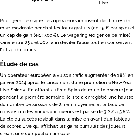
Live
Pour gérer le risque, les opérateurs imposent des limites de
mise maximale pendant les tours gratuits (ex. : 5 € par spin) et
un cap de gain (ex. : 500 €). Le wagering (exigence de mise)
varie entre 25 x et 40 x, afin d’éviter l’abus tout en conservant
l’attrait du bonus.
Étude de cas
Un opérateur européen a vu son trafic augmenter de 18 % en
janvier 2024 après le lancement d’une promotion « New Year
Live Spins ». En offrant 20 Free Spins de roulette chaque jour
pendant la première semaine, le site a enregistré une hausse
du nombre de sessions de 2 h en moyenne, et le taux de
conversion des nouveaux joueurs est passé de 3,2 % à 5,6 %.
La clé du succès résidait dans la mise en avant d’un tableau
de scores Live qui affichait les gains cumulés des joueurs,
créant une compétition amicale.