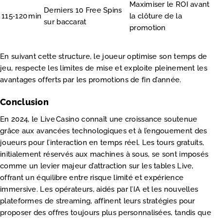
Maximiser le ROI avant
Derniers 10 Free Spins
115‑120 min
la clôture de la
sur baccarat
promotion
En suivant cette structure, le joueur optimise son temps de
jeu, respecte les limites de mise et exploite pleinement les
avantages offerts par les promotions de fin d’année.
Conclusion
En 2024, le Live Casino connaît une croissance soutenue
grâce aux avancées technologiques et à l’engouement des
joueurs pour l’interaction en temps réel. Les tours gratuits,
initialement réservés aux machines à sous, se sont imposés
comme un levier majeur d’attraction sur les tables Live,
offrant un équilibre entre risque limité et expérience
immersive. Les opérateurs, aidés par l’IA et les nouvelles
plateformes de streaming, affinent leurs stratégies pour
proposer des offres toujours plus personnalisées, tandis que