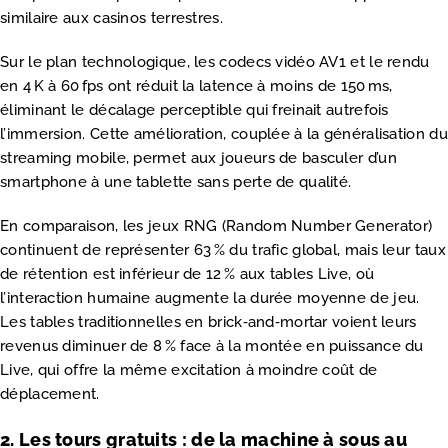
similaire aux casinos terrestres.
Sur le plan technologique, les codecs vidéo AV1 et le rendu
en 4 K à 60 fps ont réduit la latence à moins de 150 ms,
éliminant le décalage perceptible qui freinait autrefois
l’immersion. Cette amélioration, couplée à la généralisation du
streaming mobile, permet aux joueurs de basculer d’un
smartphone à une tablette sans perte de qualité.
En comparaison, les jeux RNG (Random Number Generator)
continuent de représenter 63 % du trafic global, mais leur taux
de rétention est inférieur de 12 % aux tables Live, où
l’interaction humaine augmente la durée moyenne de jeu.
Les tables traditionnelles en brick‑and‑mortar voient leurs
revenus diminuer de 8 % face à la montée en puissance du
Live, qui offre la même excitation à moindre coût de
déplacement.
2. Les tours gratuits : de la machine à sous au