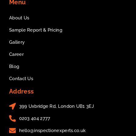
Menu
About Us
Sample Report & Pricing
Gallery
Career
Blog
Contact Us
Address
399 Uxbridge Rd, London UB1 3EJ
0203 404 2777
hello@inspectionexperts.co.uk