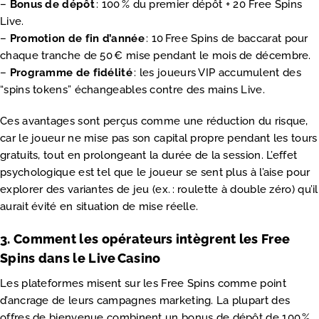
–
Bonus de dépôt
: 100 % du premier dépôt + 20 Free Spins
Live.
–
Promotion de fin d’année
: 10 Free Spins de baccarat pour
chaque tranche de 50 € mise pendant le mois de décembre.
–
Programme de fidélité
: les joueurs VIP accumulent des
“spins tokens” échangeables contre des mains Live.
Ces avantages sont perçus comme une réduction du risque,
car le joueur ne mise pas son capital propre pendant les tours
gratuits, tout en prolongeant la durée de la session. L’effet
psychologique est tel que le joueur se sent plus à l’aise pour
explorer des variantes de jeu (ex. : roulette à double zéro) qu’il
aurait évité en situation de mise réelle.
3. Comment les opérateurs intègrent les Free
Spins dans le Live Casino
Les plateformes misent sur les Free Spins comme point
d’ancrage de leurs campagnes marketing. La plupart des
offres de bienvenue combinent un bonus de dépôt de 100 %