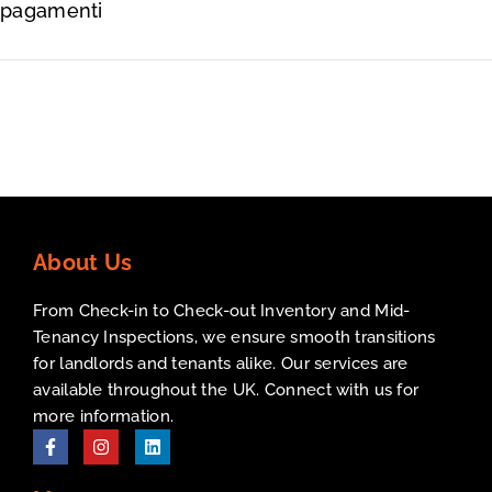
pagamenti
About Us
From Check-in to Check-out Inventory and Mid-
Tenancy Inspections, we ensure smooth transitions
for landlords and tenants alike. Our services are
available throughout the UK. Connect with us for
more information.