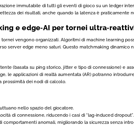
trazione immutabile di tutti gli eventi di gioco su un ledger inte
orrettezza dei risultati, anche quando la latenza è praticamente n
ing e edge‑AI per tornei ultra‑reattiv
cui i tornei vengono organizzati. Algoritmi di machine learning p
 verso server edge meno saturi. Questo matchmaking dinamico non
tente (basata su ping storico, jitter e tipo di connessione) e a
, le applicazioni di realtà aumentata (AR) potranno introdurre
 prossimità dei nodi di calcolo.
luttuano nello spazio del giocatore.
cità di connessione, riducendo i casi di “lag‑induced dropout”.
di comportamenti anomali, migliorando la sicurezza senza introdu