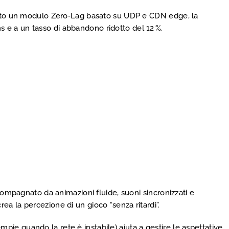
grato un modulo Zero‑Lag basato su UDP e CDN edge, la
ms e a un tasso di abbandono ridotto del 12 %.
compagnato da animazioni fluide, suoni sincronizzati e
rea la percezione di un gioco “senza ritardi”.
mpie quando la rete è instabile) aiuta a gestire le aspettative