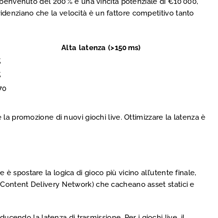
benvenuto del 200 % e una vincita potenziale di €10 000,
videnziano che la velocità è un fattore competitivo tanto
Alta latenza (>150 ms)
%
%
70
e la promozione di nuovi giochi live. Ottimizzare la latenza è
è spostare la logica di gioco più vicino all’utente finale,
N (Content Delivery Network) che cacheano asset statici e
endo la latenza di trasmissione. Per i giochi live, il