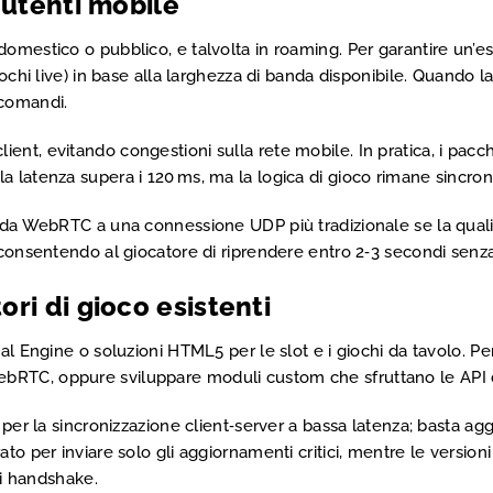
i utenti mobile
domestico o pubblico, e talvolta in roaming. Per garantire un
iochi live) in base alla larghezza di banda disponibile. Quando l
 comandi.
l client, evitando congestioni sulla rete mobile. In pratica, i pac
 latenza supera i 120 ms, ma la logica di gioco rimane sincroni
o da WebRTC a una connessione UDP più tradizionale se la quali
 consentendo al giocatore di riprendere entro 2‑3 secondi senz
ori di gioco esistenti
al Engine o soluzioni HTML5 per le slot e i giochi da tavolo. Pe
bRTC, oppure sviluppare moduli custom che sfruttano le API d
per la sincronizzazione client‑server a bassa latenza; basta agg
ato per inviare solo gli aggiornamenti critici, mentre le vers
di handshake.