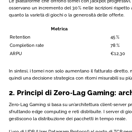
Le piattaforme che offrono tornei con jackpot progressivi
osservano un incremento del 30 % nelle iscrizioni rispetto 
quanto la varietà di giochi o la generosità delle offerte.
Metrica
Retention
45 %
Completion rate
78 %
ARPU
€12,30
In sintesi, i tornei non solo aumentano il fatturato diretto
quindi una decisione strategica con ritorni misurabili su più 
2. Principi di Zero‑Lag Gaming: arc
Zero‑Lag Gaming si basa su un’architettura client‑server pro
sfruttando edge computing e reti distribuite. I server di g
gestiscono la distribuzione dei pacchetti in tempo reale.
L’uso di UDP (User Datagram Protocol) al posto di TCP perme