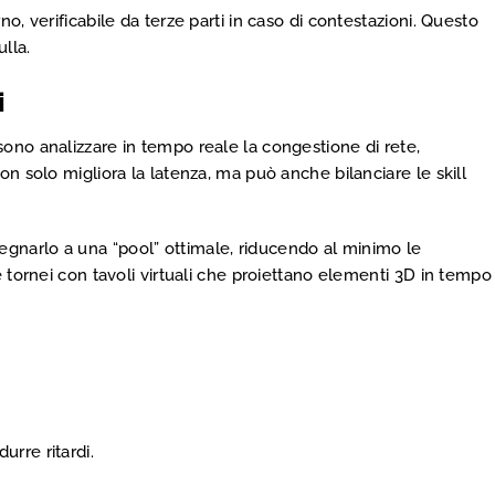
rno, verificabile da terze parti in caso di contestazioni. Questo
ulla.
i
ossono analizzare in tempo reale la congestione di rete,
 solo migliora la latenza, ma può anche bilanciare le skill
ssegnarlo a una “pool” ottimale, riducendo al minimo le
 tornei con tavoli virtuali che proiettano elementi 3D in tempo
rre ritardi.