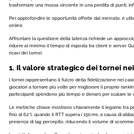
trasformare una mossa vincente in una perdita di punti, inf
Per approfondire le opportunità offerte dal mercato, è uti
online.
Affrontare la questione della latenza richiede un approccio
ridurre al minimo il tempo di risposta tra client e server.
ricavi dei tornei.
1. Il valore strategico dei tornei n
I tornei rappresentano il fulcro della fidelizzazione nei cas
giocatori a tornare più volte per migliorare il proprio ran
partecipanti spendono più tempo e denaro per scalare le c
Le metriche chiave mostrano chiaramente il legame tra perfo
fino al 62 % quando il RTT supera i 150 ms, a causa di abban
presenza di lag percepito, riducendo il volume di scommes