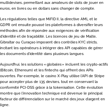
multidevises, permettant aux amateurs de slots de jouer en
euros, en livres ou en dollars sans changer de compte.
Les régulations telles que MiFID II, la directive AML et le
GDPR ont ensuite poussé les plateformes à diversifier leurs
méthodes afin de répondre aux exigences de vérification
d’identité et de traçabilité. Les licences de jeu de Malte,
Gibraltar ou Curaçao imposent des contrôles KYC stricts,
incitant les opérateurs à intégrer des API capables de gérer
les documents d’identité dans plusieurs langues.
Aujourd’hui, les solutions « globales » incluent les crypto‑actifs
(Bitcoin, Ethereum) et les fintechs qui offrent des APIs
ouvertes. Par exemple, le casino X‑Play utilise l’API de Stripe
pour accepter plus de 135 devises, tout en conservant la
conformité PCI‑DSS grâce à la tokenisation. Cette évolution
montre que l’innovation technique est devenue le principal
facteur de différenciation sur le marché des jeux d’argent en
ligne.