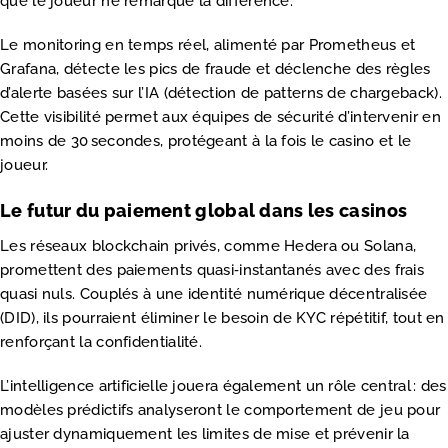
que le joueur ne remarque la différence.
Le monitoring en temps réel, alimenté par Prometheus et
Grafana, détecte les pics de fraude et déclenche des règles
d’alerte basées sur l’IA (détection de patterns de chargeback).
Cette visibilité permet aux équipes de sécurité d’intervenir en
moins de 30 secondes, protégeant à la fois le casino et le
joueur.
Le futur du paiement global dans les casinos
Les réseaux blockchain privés, comme Hedera ou Solana,
promettent des paiements quasi‑instantanés avec des frais
quasi nuls. Couplés à une identité numérique décentralisée
(DID), ils pourraient éliminer le besoin de KYC répétitif, tout en
renforçant la confidentialité.
L’intelligence artificielle jouera également un rôle central : des
modèles prédictifs analyseront le comportement de jeu pour
ajuster dynamiquement les limites de mise et prévenir la