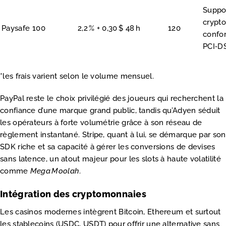
Suppo
crypto
Paysafe
100
2,2 % + 0,30 $
48 h
120
confo
PCI‑D
*les frais varient selon le volume mensuel.
PayPal reste le choix privilégié des joueurs qui recherchent la
confiance d’une marque grand public, tandis qu’Adyen séduit
les opérateurs à forte volumétrie grâce à son réseau de
règlement instantané. Stripe, quant à lui, se démarque par son
SDK riche et sa capacité à gérer les conversions de devises
sans latence, un atout majeur pour les slots à haute volatilité
comme
Mega Moolah
.
Intégration des cryptomonnaies
Les casinos modernes intègrent Bitcoin, Ethereum et surtout
les stablecoins (USDC, USDT) pour offrir une alternative sans