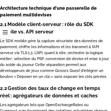
Architecture technique d’une passerelle de
paiement multidevises
2.1 Modèle client‑serveur : rôle du SDK
mobile vs. API serveur
Le SDK mobile gère la capture sécurisée des données de
paiement, chiffre les informations et les transmet à l’API
serveur via TLS 1.3. L’API, quant à elle, orchestre la logique
métier : sélection du PSP, conversion de devise et mise à jour
du solde du joueur. Cette séparation permet aux
développeurs de jeux comme
Gonzo’s Quest
d’intégrer un
bouton « Déposer en un clic » sans exposer les clés privées.
2.2 Gestion des taux de change en temps
réel : agrégateurs de données et caches
Les agrégateurs tels que OpenExchangeRates ou
CurrencyLayer fournissent des cotations actualisées chaque