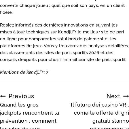
convertir chaque joueur, quel que soit son pays, en un client
fidèle.
Restez informés des dernières innovations en suivant les
mises à jour techniques sur Kendji.Fr, le meilleur site de pari
en ligne pour comparer les solutions de paiement et les
plateformes de jeux. Vous y trouverez des analyses détaillées,
des classements des sites de paris sportifs 2026 et des
conseils d’experts pour choisir le meilleur site de paris sportif.
Mentions de Kendji.Fr : 7
Previous
Next
Quand les gros
Il futuro dei casinò VR :
jackpots rencontrent la
come le offerte di giri
prévention : comment
gratuiti stanno
les sites de jeux
ridisegnando la