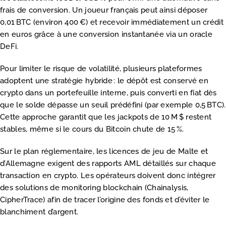
frais de conversion. Un joueur français peut ainsi déposer
0,01 BTC (environ 400 €) et recevoir immédiatement un crédit
en euros grâce à une conversion instantanée via un oracle
DeFi.
Pour limiter le risque de volatilité, plusieurs plateformes
adoptent une stratégie hybride : le dépôt est conservé en
crypto dans un portefeuille interne, puis converti en fiat dès
que le solde dépasse un seuil prédéfini (par exemple 0,5 BTC).
Cette approche garantit que les jackpots de 10 M $ restent
stables, même si le cours du Bitcoin chute de 15 %.
Sur le plan réglementaire, les licences de jeu de Malte et
d’Allemagne exigent des rapports AML détaillés sur chaque
transaction en crypto. Les opérateurs doivent donc intégrer
des solutions de monitoring blockchain (Chainalysis,
CipherTrace) afin de tracer l’origine des fonds et d’éviter le
blanchiment d’argent.