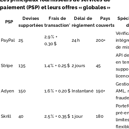
paiement (PSP) et leurs offres « globales »
Devises
Frais de
Délai de
Pays
Spéci
PSP
supportées
transaction*
règlement
couverts
d
Vérifi
2,9 % +
PayPal
25
24 h
200+
intégr
0,30 $
de mi
API de
en tem
Stripe
135
1,4 % + 0,25 $
2 jours
45
suppo
licenc
Gestio
Adyen
150
1,6 % + 0,20 $
Instantané
190+
AML, 
fraude
Portef
pré‑en
Skrill
40
2,5 % + 0,35 $
1 jour
180
limites
flexib