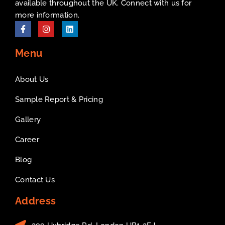
available throughout the UK. Connect with us for
more information.
Menu
About Us
Sample Report & Pricing
Gallery
Career
Blog
Contact Us
Address