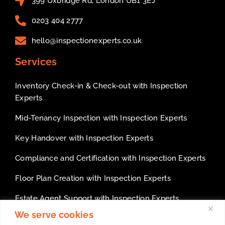
399 Uxbridge Rd, London UB1 3EJ
0203 404 2777
hello@inspectionexperts.co.uk
Services
Inventory Check-in & Check-out with Inspection
Experts
Mid-Tenancy Inspection with Inspection Experts
Key Handover with Inspection Experts
Compliance and Certification with Inspection Experts
Floor Plan Creation with Inspection Experts
Estate Agent Support with Inspection Experts
We serve cookies
White Label services for inventory companies