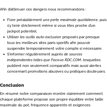
Afin d’atténuer ces dangers nous recommandons :
Fixer préalablement
une perte maximale quotidienne
, puis
s’y tenir strictement même si vous êtes proche d’un
jackpot potentiel.
Utiliser
les outils auto‑exclusion
proposés par presque
tous les meilleurs sites paris sportifs afin pouvoir
suspendre temporairement votre compte si nécessaire.
S’informer régulièrement auprès
de sources
indépendantes telles que Focova RDC.COM
, lesquelles
publient non seulement comparatifs mais aussi alertes
concernant promotions abusives ou pratiques douteuses.
Conclusion
En résumé notre comparaison montre clairement comment
chaque plateforme propose son propre équilibre entre taille
maximale du pot, fréquence apparente et exigences