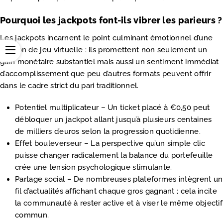
Pourquoi les jackpots font-ils vibrer les parieurs ?
Les jackpots incarnent le point culminant émotionnel d’une
session de jeu virtuelle : ils promettent non seulement un
gain monétaire substantiel mais aussi un sentiment immédiat
d’accomplissement que peu d’autres formats peuvent offrir
dans le cadre strict du pari traditionnel.
Potentiel multiplicateur – Un ticket placé à €0,50 peut
débloquer un jackpot allant jusqu’à plusieurs centaines
de milliers d’euros selon la progression quotidienne.
Effet bouleverseur – La perspective qu’un simple clic
puisse changer radicalement la balance du portefeuille
crée une tension psychologique stimulante.
Partage social – De nombreuses plateformes intègrent un
fil d’actualités affichant chaque gros gagnant ; cela incite
la communauté à rester active et à viser le même objectif
commun.