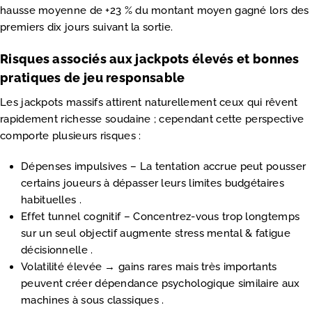
hausse moyenne de +23 % du montant moyen gagné lors des
premiers dix jours suivant la sortie.
Risques associés aux jackpots élevés et bonnes
pratiques de jeu responsable
Les jackpots massifs attirent naturellement ceux qui rêvent
rapidement richesse soudaine ; cependant cette perspective
comporte plusieurs risques :
Dépenses impulsives – La tentation accrue peut pousser
certains joueurs à dépasser leurs limites budgétaires
habituelles .
Effet tunnel cognitif – Concentrez-vous trop longtemps
sur un seul objectif augmente stress mental & fatigue
décisionnelle .
Volatilité élevée → gains rares mais très importants
peuvent créer dépendance psychologique similaire aux
machines à sous classiques .