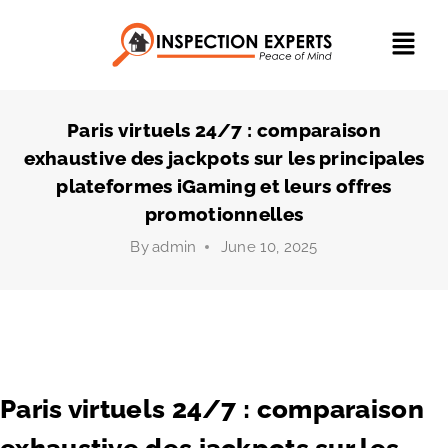
Paris virtuels 24/7 : comparaison
exhaustive des jackpots sur les principales
plateformes iGaming et leurs offres
promotionnelles
By
admin
June 10, 2025
Paris virtuels 24/7 : comparaison