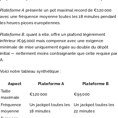
Plateforme A
présente un pot maximal record de €120 000
avec une fréquence moyenne toutes les 18 minutes pendant
les heures picoes européennes.
Plateforme B
, quant à elle, offre un plafond légèrement
inférieur (€95 000) mais compense avec une exigence
minimale de mise uniquement égale au double du dépôt
initial — nettement moins contraignante que celle requise par
A.
Voici notre tableau synthétique :
Aspect
Plateforme A
Plateforme B
Taille
€120 000
€95 000
maximale
Fréquence
Un jackpot toutes les
Un jackpot toutes les
moyenne
18 minutes
22 minutes