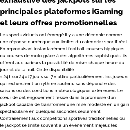
exhaustive des jackpots sur les
principales plateformes iGaming
et leurs offres promotionnelles
Les sports virtuels ont émergé il y a une décennie comme
une réponse numérique aux limites du calendrier sportif réel.
En reproduisant instantanément football, courses hippiques
ou courses de moto grâce à des algorithmes sophistiqués, ils
offrent aux parieurs la possibilité de miser chaque heure du
jour et de la nuit. Cette disponibilité
« 24 h sur 24 et 7 jours sur 7 » attire particulièrement les joueurs
qui recherchent un rythme soutenu sans dépendre des
saisons ou des conditions météorologiques extérieures. Le
cœur de cet engouement réside dans la promesse d’un
jackpot capable de transformer une mise modeste en un gain
spectaculaire en quelques secondes seulement.
Contrairement aux compétitions sportives traditionnelles où
le jackpot se limite souvent à un événement majeur, les