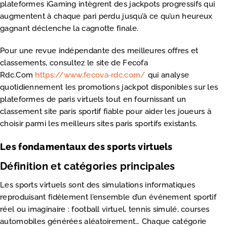
plateformes iGaming intègrent des jackpots progressifs qui
augmentent à chaque pari perdu jusqu’à ce qu’un heureux
gagnant déclenche la cagnotte finale.
Pour une revue indépendante des meilleures offres et
classements, consultez le site de Fecofa
Rdc.Com
https://www.fecova‑rdc.com/
qui analyse
quotidiennement les promotions jackpot disponibles sur les
plateformes de paris virtuels tout en fournissant un
classement site paris sportif fiable pour aider les joueurs à
choisir parmi les meilleurs sites paris sportifs existants.
Les fondamentaux des sports virtuels
Définition et catégories principales
Les sports virtuels sont des simulations informatiques
reproduisant fidèlement l’ensemble d’un événement sportif
réel ou imaginaire : football virtuel, tennis simulé, courses
automobiles générées aléatoirement… Chaque catégorie