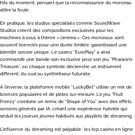
hits du moment, pensant que la reconnaissance du morceau
attire la foule.
En pratique, les studios spécialisés comme SoundWave
Studios créent des compositions exclusives pour les
machines à sous à thème « cinéma ». Ces morceaux sont
souvent licenciés pour une durée limitée, garantissant une
identité sonore unique. Le casino “EuroPlay” a ainsi
commandé une bande‑son exclusive pour son jeu “Pharaon’s
Treasure”, où chaque symbole déclenche un instrument
différent, du oud au synthétiseur futuriste.
À l’inverse, la plateforme mobile “LuckyBet” utilise un mix de
licences populaires et de pistes sur‑mesure. Le jeu “Fruit
Frenzy” combine un remix de “Shape of You” avec des effets
sonores générés par IA, créant une expérience hybride qui
séduit les joueurs jeunes habitués aux playlists de streaming.
L’influence du streaming est palpable : les top casino en ligne