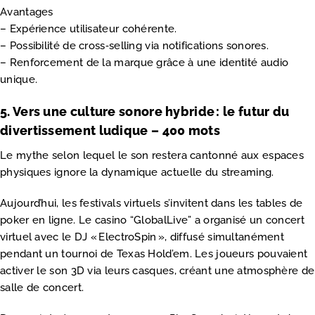
Avantages
– Expérience utilisateur cohérente.
– Possibilité de cross‑selling via notifications sonores.
– Renforcement de la marque grâce à une identité audio
unique.
5. Vers une culture sonore hybride : le futur du
divertissement ludique – 400 mots
Le mythe selon lequel le son restera cantonné aux espaces
physiques ignore la dynamique actuelle du streaming.
Aujourd’hui, les festivals virtuels s’invitent dans les tables de
poker en ligne. Le casino “GlobalLive” a organisé un concert
virtuel avec le DJ « ElectroSpin », diffusé simultanément
pendant un tournoi de Texas Hold’em. Les joueurs pouvaient
activer le son 3D via leurs casques, créant une atmosphère de
salle de concert.