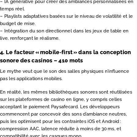
– IA générative pour créer des ambiances personnalisées en
temps réel.
– Playlists adaptatives basées sur le niveau de volatilité et le
budget de mise.
– Intégration du son directionnel dans les jeux de table en
live, renforçant le réalisme.
4. Le facteur « mobile‑first » dans la conception
sonore des casinos – 410 mots
Le mythe veut que le son des salles physiques n’influence
pas les applications mobiles.
En réalité, les mêmes bibliothèques sonores sont réutilisées
sur les plateformes de casino en ligne, y compris celles
acceptant le paiement Paysafecard. Les développeurs
commencent par concevoir des sons d’ambiance neutres,
puis les optimisent pour les contraintes iOS et Android :
compression AAC, latence réduite à moins de 30 ms, et
compatibilité avec les casques mono.