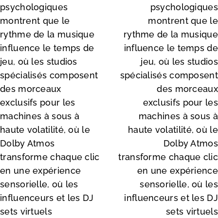
psychologiques
psychologiques
montrent que le
montrent que le
rythme de la musique
rythme de la musique
influence le temps de
influence le temps de
jeu, où les studios
jeu, où les studios
spécialisés composent
spécialisés composent
des morceaux
des morceaux
exclusifs pour les
exclusifs pour les
machines à sous à
machines à sous à
haute volatilité, où le
haute volatilité, où le
Dolby Atmos
Dolby Atmos
transforme chaque clic
transforme chaque clic
en une expérience
en une expérience
sensorielle, où les
sensorielle, où les
influenceurs et les DJ
influenceurs et les DJ
sets virtuels
sets virtuels