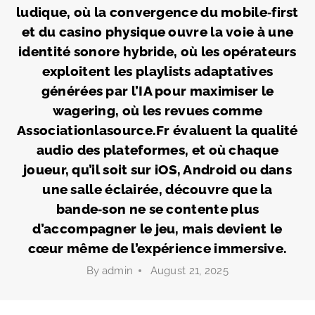
ludique, où la convergence du mobile‑first
et du casino physique ouvre la voie à une
identité sonore hybride, où les opérateurs
exploitent les playlists adaptatives
générées par l’IA pour maximiser le
wagering, où les revues comme
Associationlasource.Fr évaluent la qualité
audio des plateformes, et où chaque
joueur, qu’il soit sur iOS, Android ou dans
une salle éclairée, découvre que la
bande‑son ne se contente plus
d’accompagner le jeu, mais devient le
cœur même de l’expérience immersive.
By
admin
August 21, 2025