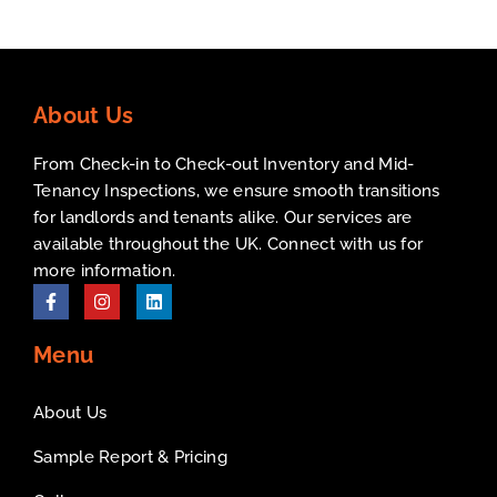
About Us
From Check-in to Check-out Inventory and Mid-
Tenancy Inspections, we ensure smooth transitions
for landlords and tenants alike. Our services are
available throughout the UK. Connect with us for
more information.
Menu
About Us
Sample Report & Pricing