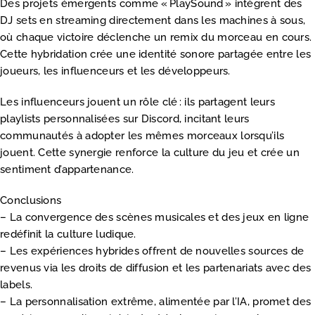
Des projets émergents comme « PlaySound » intègrent des
DJ sets en streaming directement dans les machines à sous,
où chaque victoire déclenche un remix du morceau en cours.
Cette hybridation crée une identité sonore partagée entre les
joueurs, les influenceurs et les développeurs.
Les influenceurs jouent un rôle clé : ils partagent leurs
playlists personnalisées sur Discord, incitant leurs
communautés à adopter les mêmes morceaux lorsqu’ils
jouent. Cette synergie renforce la culture du jeu et crée un
sentiment d’appartenance.
Conclusions
– La convergence des scènes musicales et des jeux en ligne
redéfinit la culture ludique.
– Les expériences hybrides offrent de nouvelles sources de
revenus via les droits de diffusion et les partenariats avec des
labels.
– La personnalisation extrême, alimentée par l’IA, promet des