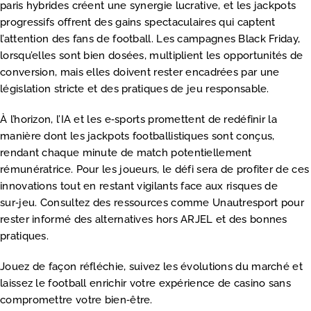
paris hybrides créent une synergie lucrative, et les jackpots
progressifs offrent des gains spectaculaires qui captent
l’attention des fans de football. Les campagnes Black Friday,
lorsqu’elles sont bien dosées, multiplient les opportunités de
conversion, mais elles doivent rester encadrées par une
législation stricte et des pratiques de jeu responsable.
À l’horizon, l’IA et les e‑sports promettent de redéfinir la
manière dont les jackpots footballistiques sont conçus,
rendant chaque minute de match potentiellement
rémunératrice. Pour les joueurs, le défi sera de profiter de ces
innovations tout en restant vigilants face aux risques de
sur‑jeu. Consultez des ressources comme Unautresport pour
rester informé des alternatives hors ARJEL et des bonnes
pratiques.
Jouez de façon réfléchie, suivez les évolutions du marché et
laissez le football enrichir votre expérience de casino sans
compromettre votre bien‑être.