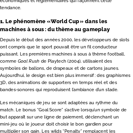
économiques et réglementaires qui façonnent cette
tendance.
1. Le phénomène « World Cup » dans les
machines à sous : du thème au gameplay
Depuis le début des années 2000, les développeurs de slots
ont compris que le sport pouvait être un fil conducteur
puissant. Les premières machines à sous à thème football,
comme
Goal Rush
de Playtech (2004), utilisaient des
symboles de ballons, de drapeaux et de cartons jaunes.
Aujourd’hui, le design est bien plus immersif : des graphismes
3D, des animations de supporters en temps réel et des
bandes‑sonores qui reproduisent l’ambiance d’un stade.
Les mécaniques de jeu se sont adaptées au rythme du
match. Le bonus “Goal Score” s’active lorsqu’un symbole de
but apparaît sur une ligne de paiement, déclenchant un
mini‑jeu où le joueur doit choisir le bon gardien pour
multiplier son gain. Les wilds “Penalty” remplacent les