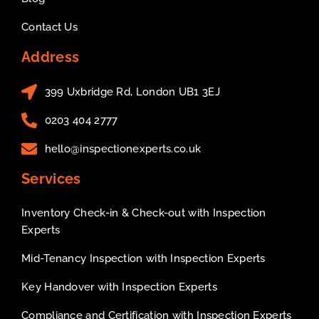
Contact Us
Address
399 Uxbridge Rd, London UB1 3EJ
0203 404 2777
hello@inspectionexperts.co.uk
Services
Inventory Check-in & Check-out with Inspection
Experts
Mid-Tenancy Inspection with Inspection Experts
Key Handover with Inspection Experts
Compliance and Certification with Inspection Experts