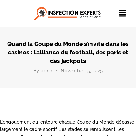
Quand la Coupe du Monde s’invite dans les
casinos : l’alliance du football, des paris et
des jackpots
By
admin
November 15, 2025
L’engouement qui entoure chaque Coupe du Monde dépasse
largement le cadre sportif. Les stades se remplissent, les