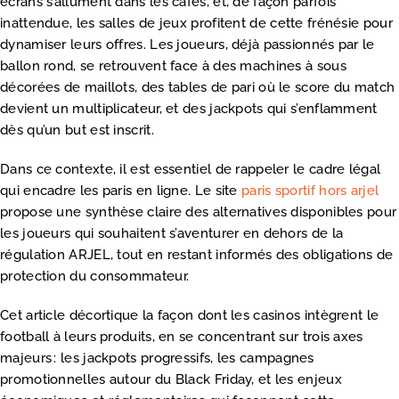
écrans s’allument dans les cafés, et, de façon parfois
inattendue, les salles de jeux profitent de cette frénésie pour
dynamiser leurs offres. Les joueurs, déjà passionnés par le
ballon rond, se retrouvent face à des machines à sous
décorées de maillots, des tables de pari où le score du match
devient un multiplicateur, et des jackpots qui s’enflamment
dès qu’un but est inscrit.
Dans ce contexte, il est essentiel de rappeler le cadre légal
qui encadre les paris en ligne. Le site
paris sportif hors arjel
propose une synthèse claire des alternatives disponibles pour
les joueurs qui souhaitent s’aventurer en dehors de la
régulation ARJEL, tout en restant informés des obligations de
protection du consommateur.
Cet article décortique la façon dont les casinos intègrent le
football à leurs produits, en se concentrant sur trois axes
majeurs : les jackpots progressifs, les campagnes
promotionnelles autour du Black Friday, et les enjeux