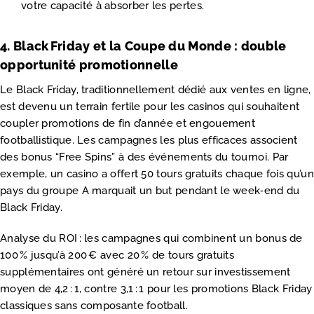
votre capacité à absorber les pertes.
4. Black Friday et la Coupe du Monde : double
opportunité promotionnelle
Le Black Friday, traditionnellement dédié aux ventes en ligne,
est devenu un terrain fertile pour les casinos qui souhaitent
coupler promotions de fin d’année et engouement
footballistique. Les campagnes les plus efficaces associent
des bonus “Free Spins” à des événements du tournoi. Par
exemple, un casino a offert 50 tours gratuits chaque fois qu’un
pays du groupe A marquait un but pendant le week‑end du
Black Friday.
Analyse du ROI : les campagnes qui combinent un bonus de
100 % jusqu’à 200 € avec 20 % de tours gratuits
supplémentaires ont généré un retour sur investissement
moyen de 4,2 : 1, contre 3,1 : 1 pour les promotions Black Friday
classiques sans composante football.