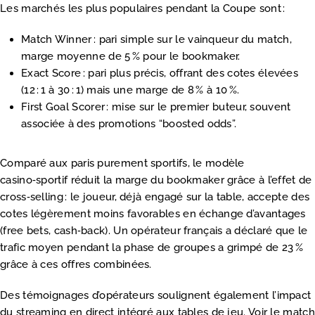
Les marchés les plus populaires pendant la Coupe sont :
Match Winner : pari simple sur le vainqueur du match,
marge moyenne de 5 % pour le bookmaker.
Exact Score : pari plus précis, offrant des cotes élevées
(12 : 1 à 30 : 1) mais une marge de 8 % à 10 %.
First Goal Scorer : mise sur le premier buteur, souvent
associée à des promotions “boosted odds”.
Comparé aux paris purement sportifs, le modèle
casino‑sportif réduit la marge du bookmaker grâce à l’effet de
cross‑selling : le joueur, déjà engagé sur la table, accepte des
cotes légèrement moins favorables en échange d’avantages
(free bets, cash‑back). Un opérateur français a déclaré que le
trafic moyen pendant la phase de groupes a grimpé de 23 %
grâce à ces offres combinées.
Des témoignages d’opérateurs soulignent également l’impact
du streaming en direct intégré aux tables de jeu. Voir le match