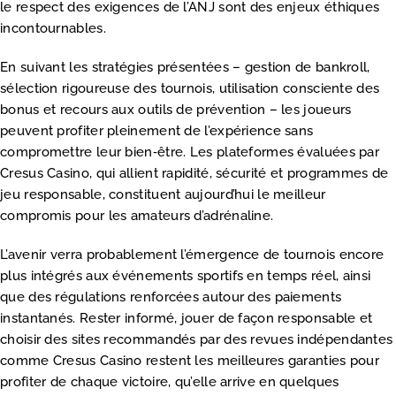
le respect des exigences de l’ANJ sont des enjeux éthiques
incontournables.
En suivant les stratégies présentées – gestion de bankroll,
sélection rigoureuse des tournois, utilisation consciente des
bonus et recours aux outils de prévention – les joueurs
peuvent profiter pleinement de l’expérience sans
compromettre leur bien‑être. Les plateformes évaluées par
Cresus Casino, qui allient rapidité, sécurité et programmes de
jeu responsable, constituent aujourd’hui le meilleur
compromis pour les amateurs d’adrénaline.
L’avenir verra probablement l’émergence de tournois encore
plus intégrés aux événements sportifs en temps réel, ainsi
que des régulations renforcées autour des paiements
instantanés. Rester informé, jouer de façon responsable et
choisir des sites recommandés par des revues indépendantes
comme Cresus Casino restent les meilleures garanties pour
profiter de chaque victoire, qu’elle arrive en quelques