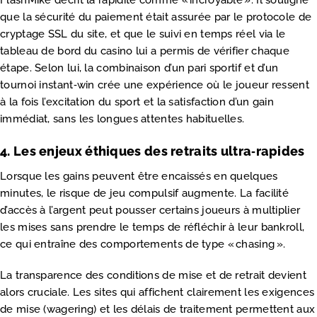
FlashMike décrit la rapidité comme « incroyable ». Il souligne
que la sécurité du paiement était assurée par le protocole de
cryptage SSL du site, et que le suivi en temps réel via le
tableau de bord du casino lui a permis de vérifier chaque
étape. Selon lui, la combinaison d’un pari sportif et d’un
tournoi instant‑win crée une expérience où le joueur ressent
à la fois l’excitation du sport et la satisfaction d’un gain
immédiat, sans les longues attentes habituelles.
4. Les enjeux éthiques des retraits ultra‑rapides
Lorsque les gains peuvent être encaissés en quelques
minutes, le risque de jeu compulsif augmente. La facilité
d’accès à l’argent peut pousser certains joueurs à multiplier
les mises sans prendre le temps de réfléchir à leur bankroll,
ce qui entraîne des comportements de type « chasing ».
La transparence des conditions de mise et de retrait devient
alors cruciale. Les sites qui affichent clairement les exigences
de mise (wagering) et les délais de traitement permettent aux