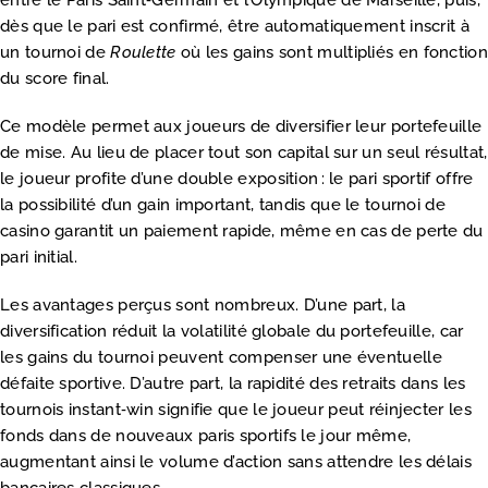
entre le Paris Saint‑Germain et l’Olympique de Marseille, puis,
dès que le pari est confirmé, être automatiquement inscrit à
un tournoi de
Roulette
où les gains sont multipliés en fonction
du score final.
Ce modèle permet aux joueurs de diversifier leur portefeuille
de mise. Au lieu de placer tout son capital sur un seul résultat,
le joueur profite d’une double exposition : le pari sportif offre
la possibilité d’un gain important, tandis que le tournoi de
casino garantit un paiement rapide, même en cas de perte du
pari initial.
Les avantages perçus sont nombreux. D’une part, la
diversification réduit la volatilité globale du portefeuille, car
les gains du tournoi peuvent compenser une éventuelle
défaite sportive. D’autre part, la rapidité des retraits dans les
tournois instant‑win signifie que le joueur peut réinjecter les
fonds dans de nouveaux paris sportifs le jour même,
augmentant ainsi le volume d’action sans attendre les délais