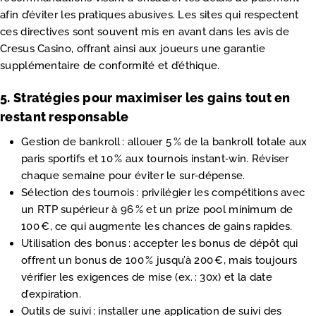
afin d’éviter les pratiques abusives. Les sites qui respectent
ces directives sont souvent mis en avant dans les avis de
Cresus Casino, offrant ainsi aux joueurs une garantie
supplémentaire de conformité et d’éthique.
5. Stratégies pour maximiser les gains tout en
restant responsable
Gestion de bankroll : allouer 5 % de la bankroll totale aux
paris sportifs et 10 % aux tournois instant‑win. Réviser
chaque semaine pour éviter le sur‑dépense.
Sélection des tournois : privilégier les compétitions avec
un RTP supérieur à 96 % et un prize pool minimum de
100 €, ce qui augmente les chances de gains rapides.
Utilisation des bonus : accepter les bonus de dépôt qui
offrent un bonus de 100 % jusqu’à 200 €, mais toujours
vérifier les exigences de mise (ex. : 30x) et la date
d’expiration.
Outils de suivi : installer une application de suivi des