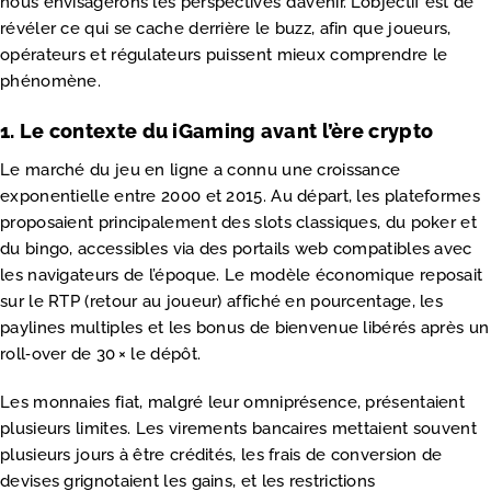
nous envisagerons les perspectives d’avenir. L’objectif est de
révéler ce qui se cache derrière le buzz, afin que joueurs,
opérateurs et régulateurs puissent mieux comprendre le
phénomène.
1. Le contexte du iGaming avant l’ère crypto
Le marché du jeu en ligne a connu une croissance
exponentielle entre 2000 et 2015. Au départ, les plateformes
proposaient principalement des slots classiques, du poker et
du bingo, accessibles via des portails web compatibles avec
les navigateurs de l’époque. Le modèle économique reposait
sur le RTP (retour au joueur) affiché en pourcentage, les
paylines multiples et les bonus de bienvenue libérés après un
roll‑over de 30 × le dépôt.
Les monnaies fiat, malgré leur omniprésence, présentaient
plusieurs limites. Les virements bancaires mettaient souvent
plusieurs jours à être crédités, les frais de conversion de
devises grignotaient les gains, et les restrictions