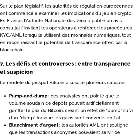
Sur le plan législatif, les autorités de régulation européennes
ont commencé à examiner les implications du jeu en crypto.
En France, l’Autorité Nationale des Jeux a publié un avis
consultatif invitant les opérateurs à renforcer les procédures
KYC/AML lorsqu’ils utilisent des monnaies numériques, tout
en reconnaissant le potentiel de transparence offert par la
blockchain.
7. Les défis et controverses : entre transparence
et suspicion
Le modèle du jackpot Bitcoin a suscité plusieurs critiques.
Pump‑and‑dump
: des analystes ont pointé que le
volume soudain de dépôts pouvait artificiellement
gonfler le prix du Bitcoin, créant un effet de “pump” suivi
d’un “dump” lorsque les gains sont convertis en fiat.
Blanchiment d’argent
: les autorités AML ont souligné
que les transactions anonymes pouvaient servir de