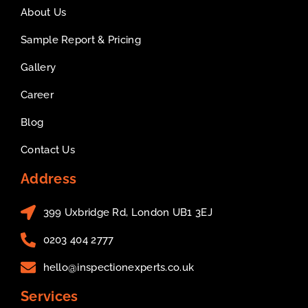
About Us
Sample Report & Pricing
Gallery
Career
Blog
Contact Us
Address
399 Uxbridge Rd, London UB1 3EJ
0203 404 2777
hello@inspectionexperts.co.uk
Services