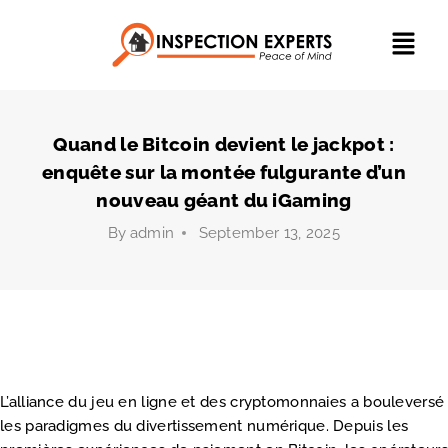
Quand le Bitcoin devient le jackpot :
enquête sur la montée fulgurante d’un
nouveau géant du iGaming
By
admin
September 13, 2025
L’alliance du jeu en ligne et des cryptomonnaies a bouleversé
les paradigmes du divertissement numérique. Depuis les