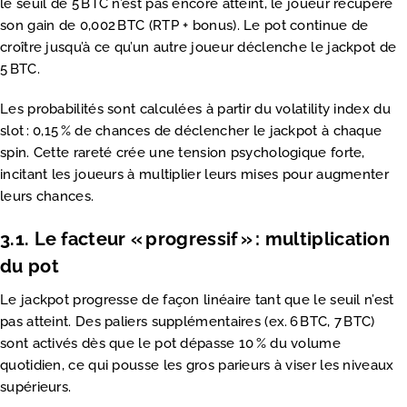
le seuil de 5 BTC n’est pas encore atteint, le joueur récupère
son gain de 0,002 BTC (RTP + bonus). Le pot continue de
croître jusqu’à ce qu’un autre joueur déclenche le jackpot de
5 BTC.
Les probabilités sont calculées à partir du volatility index du
slot : 0,15 % de chances de déclencher le jackpot à chaque
spin. Cette rareté crée une tension psychologique forte,
incitant les joueurs à multiplier leurs mises pour augmenter
leurs chances.
3.1. Le facteur « progressif » : multiplication
du pot
Le jackpot progresse de façon linéaire tant que le seuil n’est
pas atteint. Des paliers supplémentaires (ex. 6 BTC, 7 BTC)
sont activés dès que le pot dépasse 10 % du volume
quotidien, ce qui pousse les gros parieurs à viser les niveaux
supérieurs.