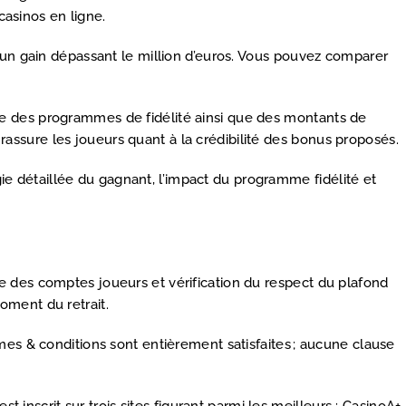
casinos en ligne.
 un gain dépassant le million d’euros. Vous pouvez comparer
e des programmes de fidélité ainsi que des montants de
 rassure les joueurs quant à la crédibilité des bonus proposés.
gie détaillée du gagnant, l’impact du programme fidélité et
icte des comptes joueurs et vérification du respect du plafond
oment du retrait.
es & conditions sont entièrement satisfaites ; aucune clause
 inscrit sur trois sites figurant parmi les meilleurs : CasinoA+,