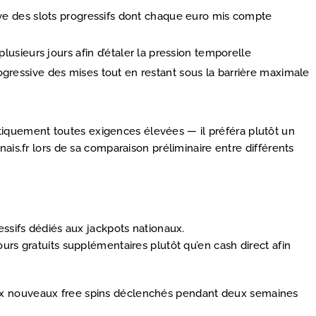
ve des slots progressifs dont chaque euro mis compte
plusieurs jours afin d’étaler la pression temporelle
ressive des mises tout en restant sous la barrière maximale
quement toutes exigences élevées — il préféra plutôt un
ais.fr lors de sa comparaison préliminaire entre différents
essifs dédiés aux jackpots nationaux.
urs gratuits supplémentaires plutôt qu’en cash direct afin
aux nouveaux free spins déclenchés pendant deux semaines