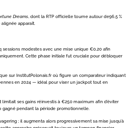
rtune Dreams
, dont la RTP officielle tourne autour de96,5 %
alignée apparaît.
inq sessions modestes avec une mise unique €0,20 afin
 uniquement. Cette phase initiale fut cruciale pour débloquer
si que sur InstitutPolonais.fr où figure un comparateur indiquant
opéennes en 2024 — idéal pour viser un jackpot tout en
 limitait ses gains réinvestis à €250 maximum afin d’éviter
ro gagné pendant la période promotionnelle.​
e wagering ; il augmenta alors progressivement sa mise jusqu’à
cette approche préservait toujours un tampon financier