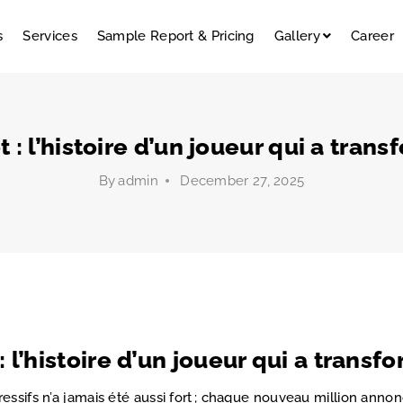
s
Services
Sample Report & Pricing
Gallery
Career
: l’histoire d’un joueur qui a tra
By
admin
December 27, 2025
 l’histoire d’un joueur qui a trans
essifs n’a jamais été aussi fort ; chaque nouveau million annon