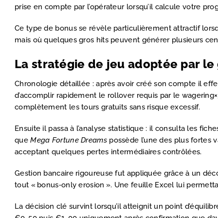
prise en compte par l’opérateur lorsqu’il calcule votre progr
Ce type de bonus se révèle particulièrement attractif lors
mais où quelques gros hits peuvent générer plusieurs cent
La stratégie de jeu adoptée par l
Chronologie détaillée : après avoir créé son compte il e
d’accomplir rapidement le rollover requis par le wagering×
complètement les tours gratuits sans risque excessif.​
Ensuite il passa à l’analyse statistique : il consulta les f
que
Mega Fortune Dreams
possède l’une des plus fortes va
acceptant quelques pertes intermédiaires contrôlées.​
Gestion bancaire rigoureuse fut appliquée grâce à un décou
tout « bonus‑only erosion ». Une feuille Excel lui permet
La décision clé survint lorsqu’il atteignit un point d’équi
€0,.50 puis €1,.00 uniquement après confirmation que dav