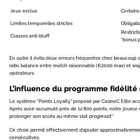
Jeux exclus
Certains
Limites temporelles strictes
Obligatio
Restrict
Clauses anti‑bluff
“bonus p
En outre il évita deux erreurs fréquentes chez beaucoup de
ratio balance entre match raisonnable (€2000 max) et wager
opérateurs.
L’influence du programme fidélité s
Le système “Points Loyalty” proposé par CasinoC Elite acc
Après avoir accumulé près de 12 800 points, notre joueur 
prolonger son accès au même slot progressif.*
Ce choix permit effectivement d’ajouter approximativem
consécutives.