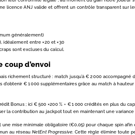
ne licence ANJ valide et offrent un contrôle transparent sur 
aximum généralement)
), idéalement entre ×20 et ×30
u craps sont excluses du calcul.
e coup d’envoi
is richement structuré : match jusqu’à € 2 000 accompagné de
rmis d’obtenir € 1 000 supplémentaires grâce au match à hauteu
rédit Bonus ; ici € 500 ×200 % = € 1 000 crédités en plus du capi
r la contribution au jackpot tout en maintenant une variance 
ent une mise minimale obligatoire (€0,05) pour chaque spin a
mmun au réseau
NetEnt Progressive
. Cette règle élimine toute p