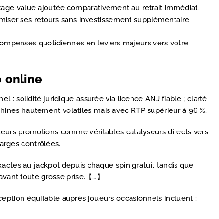
tage value ajoutée comparativement au retrait immédiat.
imiser ses retours sans investissement supplémentaire
mpenses quotidiennes en leviers majeurs vers votre
o online
el : solidité juridique assurée via licence ANJ fiable ; clarté
achines hautement volatiles mais avec RTP supérieur à 96 %​.
leurs promotions comme véritables catalyseurs directs vers
arges contrôlées.​
actes au jackpot depuis chaque spin gratuit tandis que
 avant toute grosse prise.【…】​
ption équitable auprès joueurs occasionnels incluent :