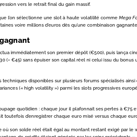
ession vers le retrait final du gain massif.
que l’on sélectionne une slot à haute volatilité comme
Mega Fo
aines voire millions d’euros dès qu’une combinaison gagnante 
e gagnant
ffectua immédiatement son premier dépôt (€500), puis lança c
30 (= €45) sans épuiser son capital réel ni celui issu du bonus
iches techniques disponibles sur plusieurs forums spécialisés ain
riances (« high volatility ») parmi les slots progressives eur
page quotidien : chaque jour il plafonnait ses pertes à €75 et
tait toutefois d’enregistrer chaque euro misé versus chaque eu
libre où son solde réel était égal au montant restant exigé par l
antage de crédits étaient générés par les spins précédents — 