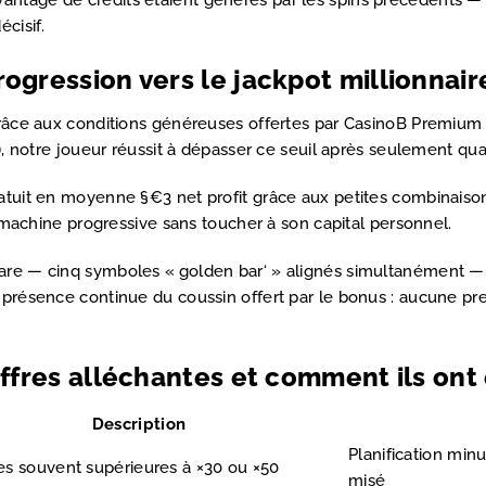
cisif.
ogression vers le jackpot millionnair
grâce aux conditions généreuses offertes par CasinoB Premium ;
), notre joueur réussit à dépasser ce seuil après seulement quat
ratuit en moyenne §€3 net profit grâce aux petites combinaiso
hine progressive sans toucher à son capital personnel.​
are — cinq symboles « golden bar‘ » alignés simultanément — d
a présence continue du coussin offert par le bonus : aucune pr
ffres alléchantes et comment ils ont 
Description
Planification minu
s souvent supérieures à ×30 ou ×50
misé