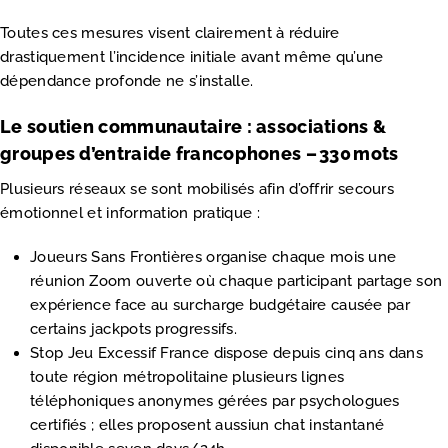
Toutes ces mesures visent clairement à réduire
drastiquement l’incidence initiale avant même qu’une
dépendance profonde ne s’installe.
Le soutien communautaire : associations &
groupes d’entraide francophones – 330 mots
Plusieurs réseaux se sont mobilisés afin d’offrir secours
émotionnel et information pratique :
Joueurs Sans Frontières organise chaque mois une
réunion Zoom ouverte où chaque participant partage son
expérience face au surcharge budgétaire causée par
certains jackpots progressifs.
Stop Jeu Excessif France dispose depuis cinq ans da​ns
toute région métropolitaine plusieurs lignes
téléphoniques anonymes gérées par psychologues
certifiés ; elles proposent aussiun chat instantané