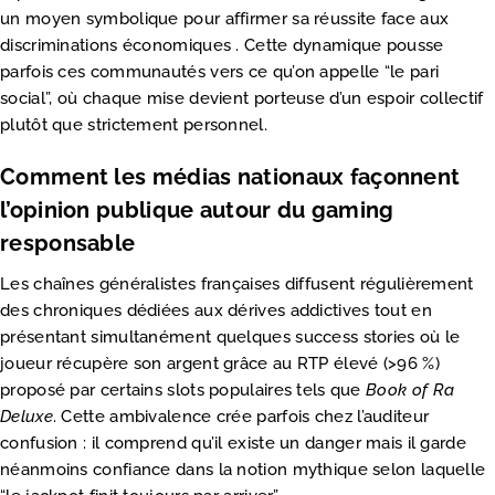
un moyen symbolique pour affirmer sa réussite face aux
discriminations économiques . Cette dynamique pousse
parfois ces communautés vers ce qu’on appelle “le pari
social”, où chaque mise devient porteuse d’un espoir collectif
plutôt que strictement personnel.
Comment les médias nationaux façonnent
l’opinion publique autour du gaming
responsable
Les chaînes généralistes françaises diffusent régulièrement
des chroniques dédiées aux dérives addictives tout en
présentant simultanément quelques success stories où le
joueur récupère son argent grâce au RTP élevé (>96 %)
proposé par certains slots populaires tels que
Book of Ra
Deluxe
. Cette ambivalence crée parfois chez l’auditeur
confusion : il comprend qu’il existe un danger mais il garde
néanmoins confiance dans la notion mythique selon laquelle