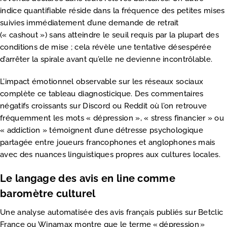
indice quantifiable réside dans la fréquence des petites mises
suivies immédiatement d’une demande de retrait
(« cashout ») sans atteindre le seuil requis par la plupart des
conditions de mise ; cela révèle une tentative désespérée
d’arrêter la spirale avant qu’elle ne devienne incontrôlable.
L’impact émotionnel observable sur les réseaux sociaux
complète ce tableau diagnosticique. Des commentaires
négatifs croissants sur Discord ou Reddit où l’on retrouve
fréquemment les mots « dépression », « stress financier » ou
« addiction » témoignent d’une détresse psychologique
partagée entre joueurs francophones et anglophones mais
avec des nuances linguistiques propres aux cultures locales.
Le langage des avis en line comme
baromètre culturel
Une analyse automatisée des avis français publiés sur Betclic
France ou Winamax montre que le terme « dépression »