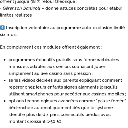
offrent jusqu’à 98 % retour théorique ;
•
Gérer son bankroll
– donne astuces concrètes pour établir
limites réalistes.
Inscription volontaire au programme auto‑exclusion limité
six mois.
En complément ces modules offrent également :
programmes éducatifs gratuits sous forme webinaires
mensuels adaptés aux seniors souhaitant jouer
simplement au live casino sans pression ;
séries vidéos dédiées aux parents expliquant comment
repérer chez leurs enfants signes alarmants lorsqu’ils
utilisent smartphones pour accéder aux casinos mobiles ;
options technologiques avancées comme “pause forcée”
déclenchée automatiquement dès que le système
identifie plus de dix paris consécutifs perdus avec
montant croissant (>50 €).