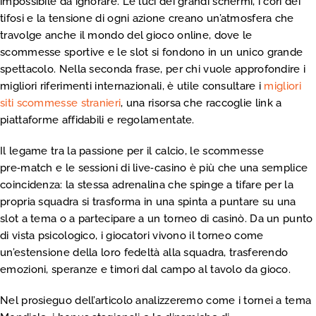
impossibile da ignorare. Le luci dei grandi schermi, i cori dei
tifosi e la tensione di ogni azione creano un’atmosfera che
travolge anche il mondo del gioco online, dove le
scommesse sportive e le slot si fondono in un unico grande
spettacolo. Nella seconda frase, per chi vuole approfondire i
migliori riferimenti internazionali, è utile consultare i
migliori
siti scommesse stranieri
, una risorsa che raccoglie link a
piattaforme affidabili e regolamentate.
Il legame tra la passione per il calcio, le scommesse
pre‑match e le sessioni di live‑casino è più che una semplice
coincidenza: la stessa adrenalina che spinge a tifare per la
propria squadra si trasforma in una spinta a puntare su una
slot a tema o a partecipare a un torneo di casinò. Da un punto
di vista psicologico, i giocatori vivono il torneo come
un’estensione della loro fedeltà alla squadra, trasferendo
emozioni, speranze e timori dal campo al tavolo da gioco.
Nel prosieguo dell’articolo analizzeremo come i tornei a tema