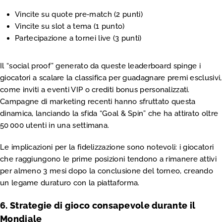
Vincite su quote pre‑match (2 punti)
Vincite su slot a tema (1 punto)
Partecipazione a tornei live (3 punti)
Il “social proof” generato da queste leaderboard spinge i
giocatori a scalare la classifica per guadagnare premi esclusivi,
come inviti a eventi VIP o crediti bonus personalizzati.
Campagne di marketing recenti hanno sfruttato questa
dinamica, lanciando la sfida “Goal & Spin” che ha attirato oltre
50 000 utenti in una settimana.
Le implicazioni per la fidelizzazione sono notevoli: i giocatori
che raggiungono le prime posizioni tendono a rimanere attivi
per almeno 3 mesi dopo la conclusione del torneo, creando
un legame duraturo con la piattaforma.
6. Strategie di gioco consapevole durante il
Mondiale