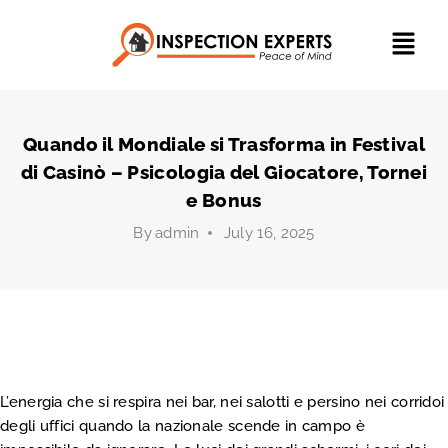
Quando il Mondiale si Trasforma in Festival
di Casinò – Psicologia del Giocatore, Tornei
e Bonus
By
admin
July 16, 2025
L’energia che si respira nei bar, nei salotti e persino nei corridoi
degli uffici quando la nazionale scende in campo è