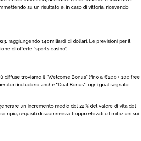
mmettendo su un risultato e, in caso di vittoria, ricevendo
, raggiungendo 140 miliardi di dollari. Le previsioni per il
one di offerte “sports‑casino”.
 più diffuse troviamo il “Welcome Bonus” (fino a €200 + 100 free
 operatori includono anche “Goal Bonus”: ogni goal segnato
generare un incremento medio del 22 % del valore di vita del
esempio, requisiti di scommessa troppo elevati o limitazioni sui