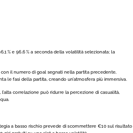
96,1 % e 96,6 % a seconda della volatilità selezionata; la
e con il numero di goal segnati nella partita precedente,
nta le fasi della partita, creando un’atmosfera più immersiva.
alta correlazione può ridurre la percezione di casualità,
equa.
ategia a basso rischio prevede di scommettere €10 sul risultato