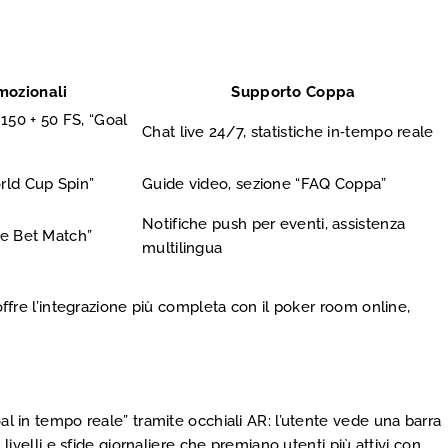
mozionali
Supporto Coppa
50 + 50 FS, “Goal
Chat live 24/7, statistiche in‑tempo reale
rld Cup Spin”
Guide video, sezione “FAQ Coppa”
Notifiche push per eventi, assistenza
ee Bet Match”
multilingua
offre l’integrazione più completa con il poker room online,
al in tempo reale” tramite occhiali AR: l’utente vede una barra
ivelli e sfide giornaliere che premiano utenti più attivi con