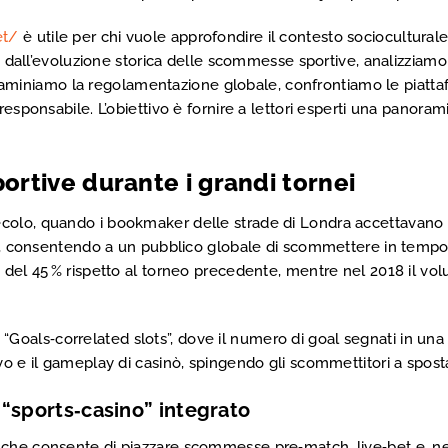
et/
è utile per chi vuole approfondire il contesto socioculturale
mo dall’evoluzione storica delle scommesse sportive, analizziamo
, esaminiamo la regolamentazione globale, confrontiamo le piatt
responsabile. L’obiettivo è fornire a lettori esperti una panor
ortive durante i grandi tornei
colo, quando i bookmaker delle strade di Londra accettavano p
line, consentendo a un pubblico globale di scommettere in te
del 45 % rispetto al torneo precedente, mentre nel 2018 il volum
le “Goals‑correlated slots”, dove il numero di goal segnati in un
o e il gameplay di casinò, spingendo gli scommettitori a sposta
 “sports‑casino” integrato
che consente di piazzare scommesse pre‑match, live‑bet e, nell