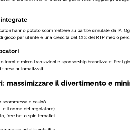
 integrate
tori hanno potuto scommettere su partite simulate da IA. Ogni vi
i gioco per utente e una crescita del 12 % del RTP medio perce
iocatori
ito tramite micro‑transazioni e sponsorship brandizzate. Per i g
i spesa automatizzati.
ori: massimizzare il divertimento e mini
per scommessa e casinò.
RL e il nome del regolatore).
, free bet o spin tematici.
scommesse ad alta volatilità.