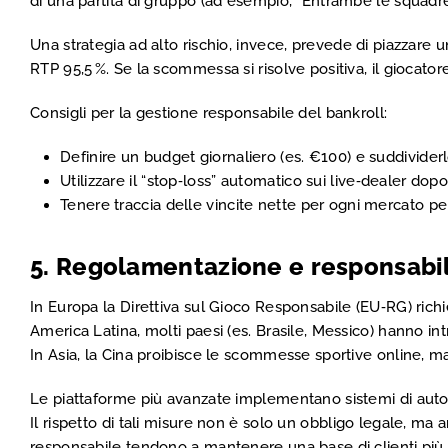
di una partita di gruppo (ad esempio, “Entrambe le squadre seg
Una strategia ad alto rischio, invece, prevede di piazzare 
RTP 95,5 %. Se la scommessa si risolve positiva, il giocator
Consigli per la gestione responsabile del bankroll:
Definire un budget giornaliero (es. €100) e suddivider
Utilizzare il “stop‑loss” automatico sui live‑dealer dop
Tenere traccia delle vincite nette per ogni mercato per
5. Regolamentazione e responsabili
In Europa la Direttiva sul Gioco Responsabile (EU‑RG) richie
America Latina, molti paesi (es. Brasile, Messico) hanno in
In Asia, la Cina proibisce le scommesse sportive online, ma
Le piattaforme più avanzate implementano sistemi di auto‑esc
Il rispetto di tali misure non è solo un obbligo legale, ma
responsabile tendono a mantenere una base di clienti più 