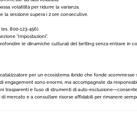
ssa volatilità per ridurre la varianza.
e la sessione supera i 2 ore consecutive.
 (es. 800‑123‑456).
sezione “Impostazioni”.
fondire le dinamiche culturali del betting senza entrare in cons
alizzatore per un ecosistema ibrido che fonde scommesse sport
tà di engagement sono enormi, ma accompagnate da responsabili
ni trasparenti e l’uso di strumenti di auto‑esclusione—consen
i di mercato e a consultare risorse affidabili per rimanere semp