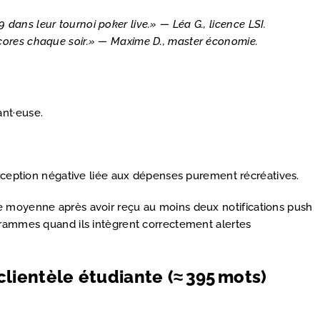
ans leur tournoi poker live.» — Léa G., licence LSI.
scores chaque soir.» — Maxime D., master économie.
ant·euse.
ception négative liée aux dépenses purement récréatives.
e moyenne après avoir reçu au moins deux notifications push
grammes quand ils intègrent correctement alertes
clientèle étudiante (≈ 395 mots)