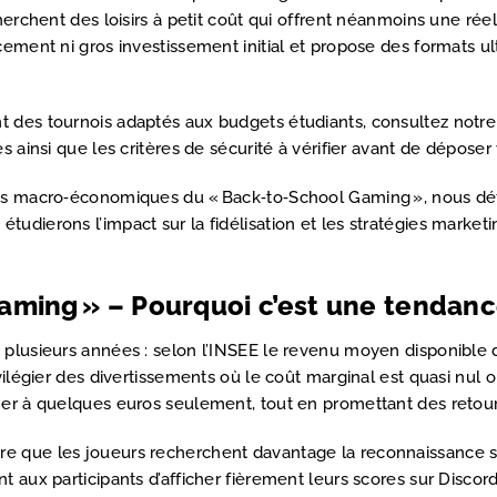
herchent des loisirs à petit coût qui offrent néanmoins une réel
cement ni gros investissement initial et propose des formats u
t des tournois adaptés aux budgets étudiants, consultez notr
s ainsi que les critères de sécurité à vérifier avant de dépose
es macro‑économiques du « Back‑to‑School Gaming », nous défini
tudierons l’impact sur la fidélisation et les stratégies market
ing » – Pourquoi c’est une tendance
 plusieurs années : selon l’INSEE le revenu moyen disponible 
vilégier des divertissements où le coût marginal est quasi nul o
mer à quelques euros seulement, tout en promettant des retours
re que les joueurs recherchent davantage la reconnaissance s
nt aux participants d’afficher fièrement leurs scores sur Disc