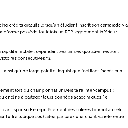
 crédits gratuits lorsqu’un étudiant inscrit son camarade via
 plateforme possède toutefois un RTP légèrement inférieur
a rapidité mobile ; cependant ses limites quotidiennes sont
victoires consécutives.^2
ainsi qu’une large palette linguistique facilitant l’accès aux
uement lors du championnat universitaire inter‐campus ;
eu enclins à partager leurs données académiques.^3
t car il sponsorise régulièrement des soirées tournoi au sein
r l’offre ludique souhaitée par ceux cherchant variété entre