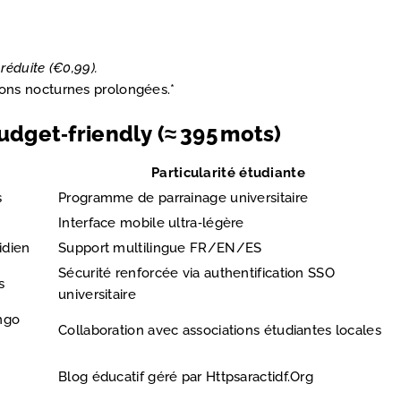
réduite (€0,99).
sions nocturnes prolongées.*
dget‑friendly (≈ 395 mots)
Particularité étudiante
s
Programme de parrainage universitaire
Interface mobile ultra‑légère
idien
Support multilingue FR/EN/ES
Sécurité renforcée via authentification SSO
s
universitaire
ingo
Collaboration avec associations étudiantes locales
k€
Blog éducatif géré par Httpsaractidf.Org