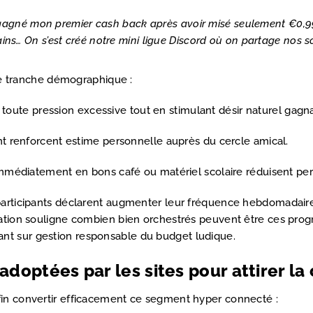
gagné mon premier cash back après avoir misé seulement €0,99 d
s… On s’est créé notre mini ligue Discord où on partage nos 
tte tranche démographique :
 toute pression excessive tout en stimulant désir naturel gagn
 renforcent estime personnelle auprès du cercle amical.
médiatement en bons café ou matériel scolaire réduisent per
 participants déclarent augmenter leur fréquence hebdomadair
élation souligne combien bien orchestrés peuvent être ces pro
nt sur gestion responsable du budget ludique.
doptées par les sites pour attirer la 
fin convertir efficacement ce segment hyper connecté :