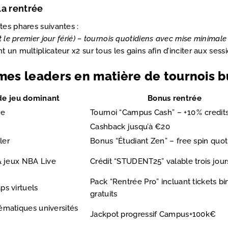
la rentrée
tes phares suivantes :
 le premier jour férié) – tournois quotidiens avec mise minimale 
 un multiplicateur x2 sur tous les gains afin d’inciter aux ses
mes leaders en matière de tournois bu
de jeu dominant
Bonus rentrée
te
Tournoi “Campus Cash” – +10 % credit
Cashback jusqu’à €20
ler
Bonus “Étudiant Zen” – free spin quot
 & jeux NBA Live
Crédit “STUDENT25” valable trois jour
Pack “Rentrée Pro” incluant tickets b
ps virtuels
gratuits
hématiques universités
Jackpot progressif Campus+100