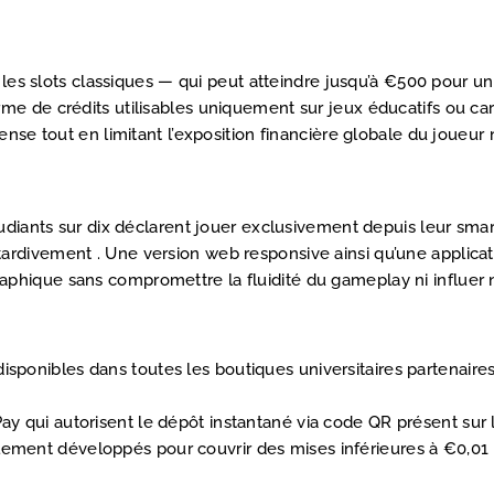
 les slots classiques — qui peut atteindre jusqu’à €500 pour un 
me de crédits utilisables uniquement sur jeux éducatifs ou ca
nse tout en limitant l’exposition financière globale du joueur n
tudiants sur dix déclarent jouer exclusivement depuis leur sm
ardivement . Une version web responsive ainsi qu’une applica
hique sans compromettre la fluidité du gameplay ni influer n
isponibles dans toutes les boutiques universitaires partenair
ay qui autorisent le dépôt instantané via code QR présent sur l
ement développés pour couvrir des mises inférieures à €0,01 