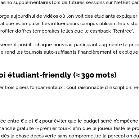
 casino supplémentaires lors de futures sessions sur NetBet pa
gorge aujourd’hui de vidéos où l’on voit des étudiants expliq
thématique «Campus». Les influenceurs campus utilisent leurs st
ofiter d’offres temporaires telles que le cashback “Rentrée”.
ement positif : chaque nouveau participant augmente le prize
e rend les tournois auto‑suffisants financièrement et explique
oi étudiant‑friendly (≈ 390 mots)
r trois piliers fondamentaux : coût raisonnable d’inscription,
ée entre €0 et €3 pour éviter que le budget serré n’empêche 
nche gratuite («premier tour») afin que le joueur teste le pr
on dès la phase découverte sans compromettre la perception 