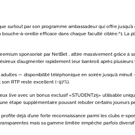
 surtout par son programme ambassadeur qui offre jusqu’à cinq
 un bouche-à-oreille efficace dans chaque faculté ciblée.^1 La
 freemium sponsorisé par NetBet , attire massivement grâce à s
ésireux d’augmenter rapidement leur bankroll après plusieurs 
adultes — disponibilité téléphonique en soirée jusqu’à minuit — 
 son RTP reste excellent (~97%).
jeux live avec un bonus exclusif «STUDENT25» utilisable uniq
 une étape supplémentaire pouvant rebuter certains joueurs p
 profite déjà d’une forte reconnaissance parmi les clubs e-spor
ransparentes mais sa gamme limitée empêche parfois diversifie