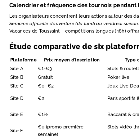
Calendrier et fréquence des tournois pendant 
Les organisateurs concentrent leurs actions autour des da
Semaine officielle d’ouverture (du lundi au vendredi suivant
Vacances de Toussaint – compétitions longues (48h) offrant
Étude comparative de six platefor
Plateforme
Prix moyen d’inscription
Type 
Site A
€1‑€3
Slots & roulet
Site B
Gratuit
Poker live
Site C
€0–€2
Jeux Live Dea
Site D
€2
Paris sportifs
Site E
€1½
Baccarat & cra
€0 (promo première
Slots vidéo t
Site F
semaine)