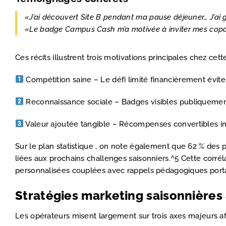
«J’ai découvert Site B pendant ma pause déjeuner… J’ai 
«Le badge Campus Cash m’a motivée à inviter mes copain
Ces récits illustrent trois motivations principales chez ce
Compétition saine – Le défi limité financièrement évite
Reconnaissance sociale – Badges visibles publiquement
Valeur ajoutée tangible – Récompenses convertibles im
Sur le plan statistique , on note également que 62 % des
liées aux prochains challenges saisonniers.^5 Cette corr
personnalisées couplées avec rappels pédagogiques porta
Stratégies marketing saisonnières a
Les opérateurs misent largement sur trois axes majeurs a