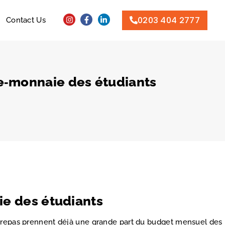
0203 404 2777
Contact Us
te‑monnaie des étudiants
ie des étudiants
et repas prennent déjà une grande part du budget mensuel des