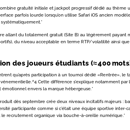
combine gratuité initiale et jackpot progressif dédié au thème 
erface parfois lourde lorsqu’on utilise Safari iOS ancien modèle
é systématiquement.*
ire allant du totalement gratuit (Site B) au légèrement payan
sportifs), du niveau acceptable en terme RTP/volatilité ainsi 
tion des joueurs étudiants (≈ 400 mots
rent qu’après participation à un tournoi dédié «Rentrée», le 
vénementielle.^4 Cette différence s’explique notamment par l’
nt émotionnel envers la marque hébergeuse.*
oduit dès septembre crée deux niveaux incitatifs majeurs : b
versité participante comme si c’était une équipe sportive int
le recrutement organique via bouche-à-oreille numérique.*