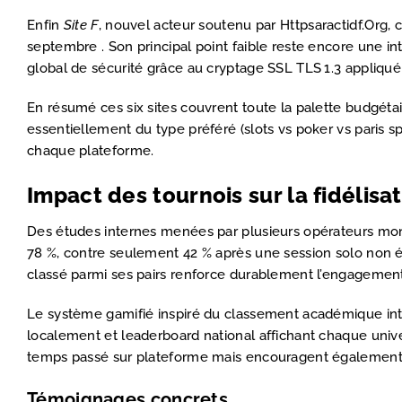
Enfin
Site F
, nouvel acteur soutenu par Httpsaractidf.Org, 
septembre . Son principal point faible reste encore une int
global de sécurité grâce au cryptage SSL TLS 1.3 appliqu
En résumé ces six sites couvrent toute la palette budgéta
essentiellement du type préféré (slots vs poker vs paris 
chaque plateforme.
Impact des tournois sur la fidélisa
Des études internes menées par plusieurs opérateurs mont
78 %, contre seulement 42 % après une session solo non é
classé parmi ses pairs renforce durablement l’engageme
Le système gamifié inspiré du classement académique intr
localement et leaderboard national affichant chaque uni
temps passé sur plateforme mais encouragent également 
Témoignages concrets