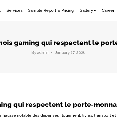
s
Services
Sample Report & Pricing
Gallery
Career
nois gaming qui respectent le por
By
admin
January 17, 2026
ing qui respectent le porte‑monna
e hausse notable des dépenses : logement, livres, transport 