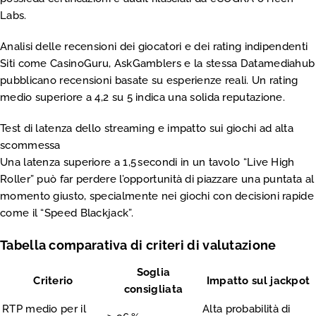
Labs.
Analisi delle recensioni dei giocatori e dei rating indipendenti
Siti come CasinoGuru, AskGamblers e la stessa Datamediahub
pubblicano recensioni basate su esperienze reali. Un rating
medio superiore a 4,2 su 5 indica una solida reputazione.
Test di latenza dello streaming e impatto sui giochi ad alta
scommessa
Una latenza superiore a 1,5 secondi in un tavolo “Live High
Roller” può far perdere l’opportunità di piazzare una puntata al
momento giusto, specialmente nei giochi con decisioni rapide
come il “Speed Blackjack”.
Tabella comparativa di criteri di valutazione
Soglia
Criterio
Impatto sul jackpot
consigliata
RTP medio per il
Alta probabilità di