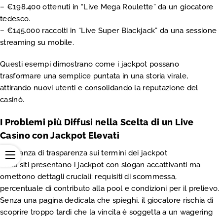
– €198.400 ottenuti in “Live Mega Roulette” da un giocatore
tedesco.
– €145.000 raccolti in “Live Super Blackjack” da una sessione
streaming su mobile.
Questi esempi dimostrano come i jackpot possano
trasformare una semplice puntata in una storia virale,
attirando nuovi utenti e consolidando la reputazione del
casinò.
I Problemi più Diffusi nella Scelta di un Live
Casino con Jackpot Elevati
Mancanza di trasparenza sui termini dei jackpot
Molti siti presentano i jackpot con slogan accattivanti ma
omettono dettagli cruciali: requisiti di scommessa,
percentuale di contributo alla pool e condizioni per il prelievo.
Senza una pagina dedicata che spieghi, il giocatore rischia di
scoprire troppo tardi che la vincita è soggetta a un wagering