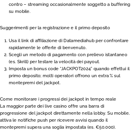
contro – streaming occasionalmente soggetto a buffering
su mobile.
Suggerimenti per la registrazione e il primo deposito
Usa il link di affiliazione di Datamediahub per confrontare
rapidamente le offerte di benvenuto.
Scegli un metodo di pagamento con prelievo istantaneo
(es. Skrill) per testare la velocità dei payout.
Imposta un bonus code “JACKPOT2024” quando effettui il
primo deposito; molti operatori offrono un extra % sul
montepremi del jackpot.
Come monitorare i progressi dei jackpot in tempo reale
La maggior parte dei live casino offre una barra di
progressione del jackpot direttamente nella lobby. Su mobile,
attiva le notifiche push per ricevere avvisi quando il
montepremi supera una soglia impostata (es. €50.000).