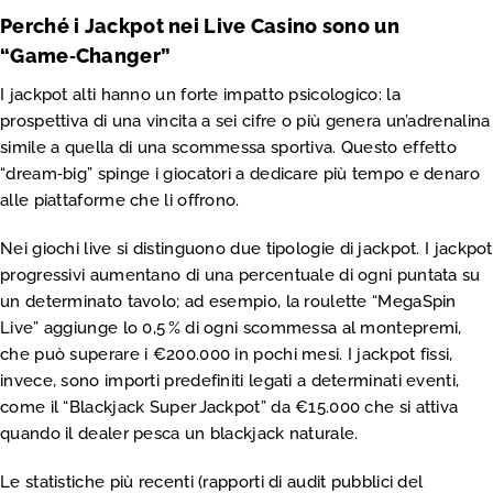
Perché i Jackpot nei Live Casino sono un
“Game‑Changer”
I jackpot alti hanno un forte impatto psicologico: la
prospettiva di una vincita a sei cifre o più genera un’adrenalina
simile a quella di una scommessa sportiva. Questo effetto
“dream‑big” spinge i giocatori a dedicare più tempo e denaro
alle piattaforme che li offrono.
Nei giochi live si distinguono due tipologie di jackpot. I jackpot
progressivi aumentano di una percentuale di ogni puntata su
un determinato tavolo; ad esempio, la roulette “MegaSpin
Live” aggiunge lo 0,5 % di ogni scommessa al montepremi,
che può superare i €200.000 in pochi mesi. I jackpot fissi,
invece, sono importi predefiniti legati a determinati eventi,
come il “Blackjack Super Jackpot” da €15.000 che si attiva
quando il dealer pesca un blackjack naturale.
Le statistiche più recenti (rapporti di audit pubblici del