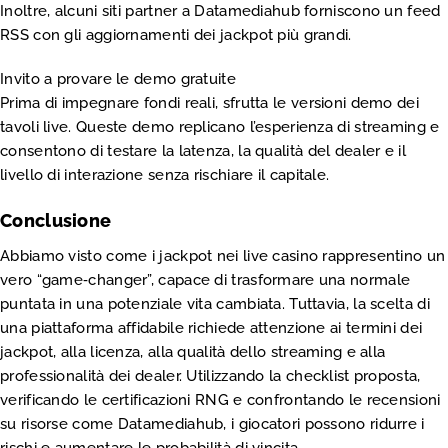
Inoltre, alcuni siti partner a Datamediahub forniscono un feed
RSS con gli aggiornamenti dei jackpot più grandi.
Invito a provare le demo gratuite
Prima di impegnare fondi reali, sfrutta le versioni demo dei
tavoli live. Queste demo replicano l’esperienza di streaming e
consentono di testare la latenza, la qualità del dealer e il
livello di interazione senza rischiare il capitale.
Conclusione
Abbiamo visto come i jackpot nei live casino rappresentino un
vero “game‑changer”, capace di trasformare una normale
puntata in una potenziale vita cambiata. Tuttavia, la scelta di
una piattaforma affidabile richiede attenzione ai termini dei
jackpot, alla licenza, alla qualità dello streaming e alla
professionalità dei dealer. Utilizzando la checklist proposta,
verificando le certificazioni RNG e confrontando le recensioni
su risorse come Datamediahub, i giocatori possono ridurre i