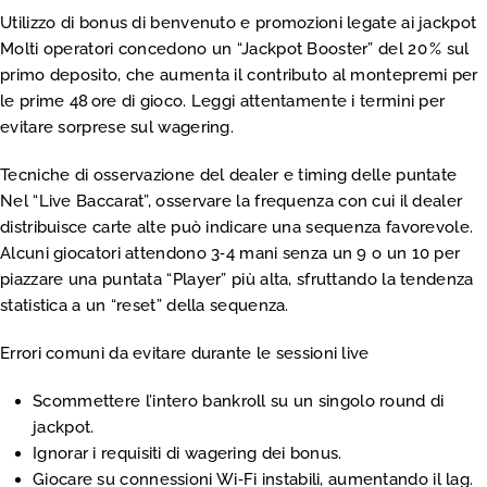
Utilizzo di bonus di benvenuto e promozioni legate ai jackpot
Molti operatori concedono un “Jackpot Booster” del 20 % sul
primo deposito, che aumenta il contributo al montepremi per
le prime 48 ore di gioco. Leggi attentamente i termini per
evitare sorprese sul wagering.
Tecniche di osservazione del dealer e timing delle puntate
Nel “Live Baccarat”, osservare la frequenza con cui il dealer
distribuisce carte alte può indicare una sequenza favorevole.
Alcuni giocatori attendono 3‑4 mani senza un 9 o un 10 per
piazzare una puntata “Player” più alta, sfruttando la tendenza
statistica a un “reset” della sequenza.
Errori comuni da evitare durante le sessioni live
Scommettere l’intero bankroll su un singolo round di
jackpot.
Ignorar i requisiti di wagering dei bonus.
Giocare su connessioni Wi‑Fi instabili, aumentando il lag.