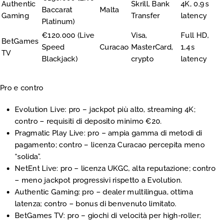
Authentic
Skrill, Bank
4K, 0,9 s
Baccarat
Malta
Gaming
Transfer
latency
Platinum)
€120.000 (Live
Visa,
Full HD,
BetGames
Speed
Curacao
MasterCard,
1,4 s
TV
Blackjack)
crypto
latency
Pro e contro
Evolution Live: pro – jackpot più alto, streaming 4K;
contro – requisiti di deposito minimo €20.
Pragmatic Play Live: pro – ampia gamma di metodi di
pagamento; contro – licenza Curacao percepita meno
“solida”.
NetEnt Live: pro – licenza UKGC, alta reputazione; contro
– meno jackpot progressivi rispetto a Evolution.
Authentic Gaming: pro – dealer multilingua, ottima
latenza; contro – bonus di benvenuto limitato.
BetGames TV: pro – giochi di velocità per high‑roller;