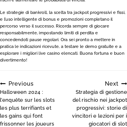
rischi e aumentare le probabilità di vincita.
Le strategie di bankroll, la scelta tra jackpot progressivi e fissi,
e l’uso intelligente di bonus e promozioni completano il
percorso verso il successo. Ricorda sempre di giocare
responsabilmente, impostando limiti di perdita e
concedendoti pause regolari. Ora sei pronto a mettere in
pratica le indicazioni ricevute, a testare le demo gratuite e a
esplorare i migliori live casino elencati. Buona fortuna e buon
divertimento!
Previous
Next
Halloween 2024 :
Strategia di gestione
l’enquête sur les slots
del rischio nei jackpot
les plus terrifiants et
progressivi: storie di
les gains qui font
vincitori e lezioni per i
frissonner les joueurs
giocatori di slot