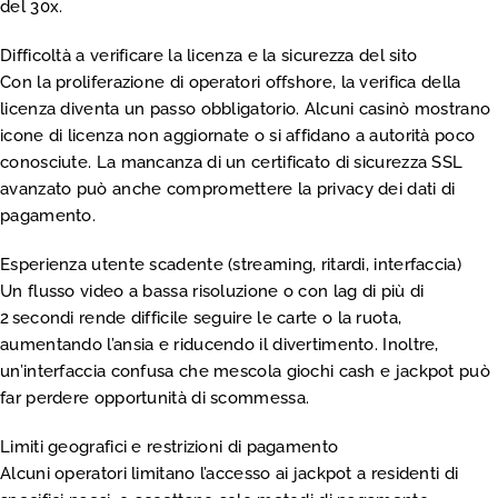
del 30x.
Difficoltà a verificare la licenza e la sicurezza del sito
Con la proliferazione di operatori offshore, la verifica della
licenza diventa un passo obbligatorio. Alcuni casinò mostrano
icone di licenza non aggiornate o si affidano a autorità poco
conosciute. La mancanza di un certificato di sicurezza SSL
avanzato può anche compromettere la privacy dei dati di
pagamento.
Esperienza utente scadente (streaming, ritardi, interfaccia)
Un flusso video a bassa risoluzione o con lag di più di
2 secondi rende difficile seguire le carte o la ruota,
aumentando l’ansia e riducendo il divertimento. Inoltre,
un’interfaccia confusa che mescola giochi cash e jackpot può
far perdere opportunità di scommessa.
Limiti geografici e restrizioni di pagamento
Alcuni operatori limitano l’accesso ai jackpot a residenti di