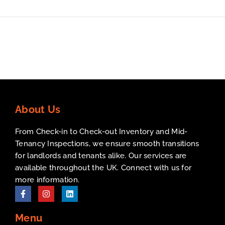
About Us
From Check-in to Check-out Inventory and Mid-
Tenancy Inspections, we ensure smooth transitions
for landlords and tenants alike. Our services are
available throughout the UK. Connect with us for
more information.
Menu