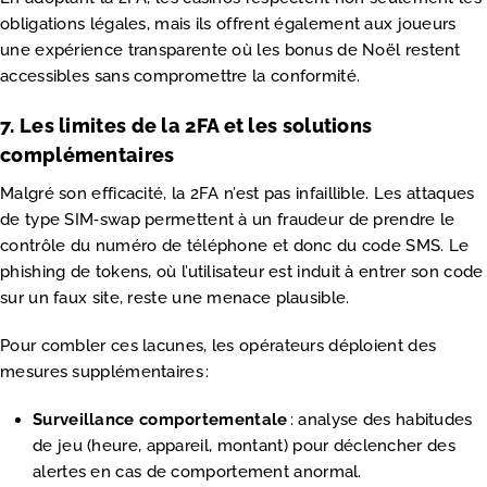
obligations légales, mais ils offrent également aux joueurs
une expérience transparente où les bonus de Noël restent
accessibles sans compromettre la conformité.
7. Les limites de la 2FA et les solutions
complémentaires
Malgré son efficacité, la 2FA n’est pas infaillible. Les attaques
de type SIM‑swap permettent à un fraudeur de prendre le
contrôle du numéro de téléphone et donc du code SMS. Le
phishing de tokens, où l’utilisateur est induit à entrer son code
sur un faux site, reste une menace plausible.
Pour combler ces lacunes, les opérateurs déploient des
mesures supplémentaires :
Surveillance comportementale
: analyse des habitudes
de jeu (heure, appareil, montant) pour déclencher des
alertes en cas de comportement anormal.