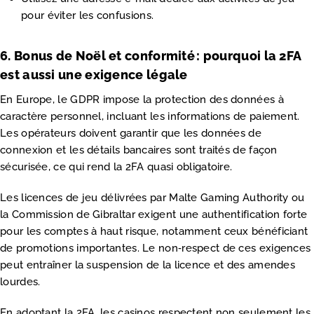
pour éviter les confusions.
6. Bonus de Noël et conformité : pourquoi la 2FA
est aussi une exigence légale
En Europe, le GDPR impose la protection des données à
caractère personnel, incluant les informations de paiement.
Les opérateurs doivent garantir que les données de
connexion et les détails bancaires sont traités de façon
sécurisée, ce qui rend la 2FA quasi obligatoire.
Les licences de jeu délivrées par Malte Gaming Authority ou
la Commission de Gibraltar exigent une authentification forte
pour les comptes à haut risque, notamment ceux bénéficiant
de promotions importantes. Le non‑respect de ces exigences
peut entraîner la suspension de la licence et des amendes
lourdes.
En adoptant la 2FA, les casinos respectent non seulement les