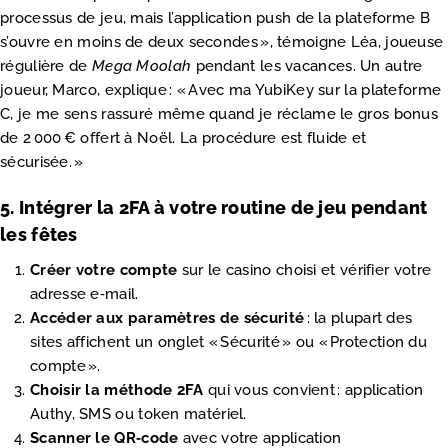
processus de jeu, mais l’application push de la plateforme B
s’ouvre en moins de deux secondes », témoigne Léa, joueuse
régulière de
Mega Moolah
pendant les vacances. Un autre
joueur, Marco, explique : « Avec ma YubiKey sur la plateforme
C, je me sens rassuré même quand je réclame le gros bonus
de 2 000 € offert à Noël. La procédure est fluide et
sécurisée. »
5. Intégrer la 2FA à votre routine de jeu pendant
les fêtes
Créer votre compte
sur le casino choisi et vérifier votre
adresse e‑mail.
Accéder aux paramètres de sécurité
: la plupart des
sites affichent un onglet « Sécurité » ou « Protection du
compte ».
Choisir la méthode 2FA
qui vous convient : application
Authy, SMS ou token matériel.
Scanner le QR‑code
avec votre application