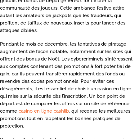
gratuits et bonus de dépôt généreux font vibrer la
communauté des joueurs. Cette ambiance festive attire
autant les amateurs de jackpots que les fraudeurs, qui
profitent de l’afflux de nouveaux inscrits pour lancer des
attaques ciblées.
Pendant le mois de décembre, les tentatives de piratage
augmentent de façon notable, notamment sur les sites qui
offrent des bonus de Noël. Les cybercriminels s’intéressent
aux comptes contenant des promotions à fort potentiel de
gain, car ils peuvent transférer rapidement des fonds ou
revendre des codes promotionnels. Pour éviter ces
désagréments, il est essentiel de choisir un casino en ligne
qui mise sur la sécurité dès l’inscription. Un bon point de
départ est de comparer les offres sur un site de référence
comme
casino en ligne cashlib
, qui recense les meilleures
promotions tout en rappelant les bonnes pratiques de
protection.