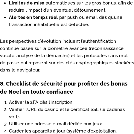
Limites de mise
automatiques sur les gros bonus, afin de
réduire l’impact d’un éventuel détournement.
Alertes en temps réel
par push ou email dès qu’une
transaction inhabituelle est détectée.
Les perspectives d’évolution incluent l’authentification
continue basée sur la biométrie avancée (reconnaissance
vocale, analyse de la démarche) et les protocoles sans mot
de passe qui reposent sur des clés cryptographiques stockées
dans le navigateur.
8. Checklist de sécurité pour profiter des bonus
de Noël en toute confiance
Activer la 2FA dès l’inscription.
Vérifier l’URL du casino et le certificat SSL (le cadenas
vert).
Utiliser une adresse e‑mail dédiée aux jeux.
Garder les appareils à jour (système d’exploitation,