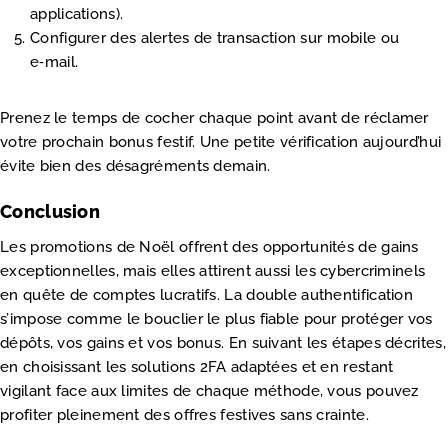
applications).
Configurer des alertes de transaction sur mobile ou
e‑mail.
Prenez le temps de cocher chaque point avant de réclamer
votre prochain bonus festif. Une petite vérification aujourd’hui
évite bien des désagréments demain.
Conclusion
Les promotions de Noël offrent des opportunités de gains
exceptionnelles, mais elles attirent aussi les cybercriminels
en quête de comptes lucratifs. La double authentification
s’impose comme le bouclier le plus fiable pour protéger vos
dépôts, vos gains et vos bonus. En suivant les étapes décrites,
en choisissant les solutions 2FA adaptées et en restant
vigilant face aux limites de chaque méthode, vous pouvez
profiter pleinement des offres festives sans crainte.