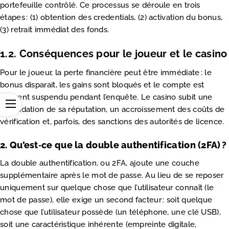
portefeuille contrôlé. Ce processus se déroule en trois
étapes : (1) obtention des credentials, (2) activation du bonus,
(3) retrait immédiat des fonds.
1.2. Conséquences pour le joueur et le casino
Pour le joueur, la perte financière peut être immédiate : le
bonus disparait, les gains sont bloqués et le compte est
souvent suspendu pendant l’enquête. Le casino subit une
dégradation de sa réputation, un accroissement des coûts de
vérification et, parfois, des sanctions des autorités de licence.
2. Qu’est‑ce que la double authentification (2FA) ?
La double authentification, ou 2FA, ajoute une couche
supplémentaire après le mot de passe. Au lieu de se reposer
uniquement sur quelque chose que l’utilisateur connaît (le
mot de passe), elle exige un second facteur : soit quelque
chose que l’utilisateur possède (un téléphone, une clé USB),
soit une caractéristique inhérente (empreinte digitale,