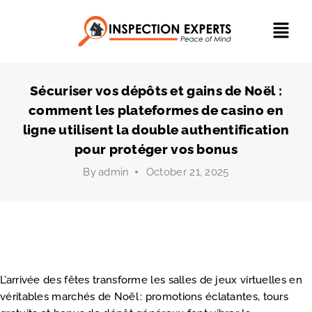
Sécuriser vos dépôts et gains de Noël :
comment les plateformes de casino en
ligne utilisent la double authentification
pour protéger vos bonus
By
admin
October 21, 2025
L’arrivée des fêtes transforme les salles de jeux virtuelles en
véritables marchés de Noël : promotions éclatantes, tours