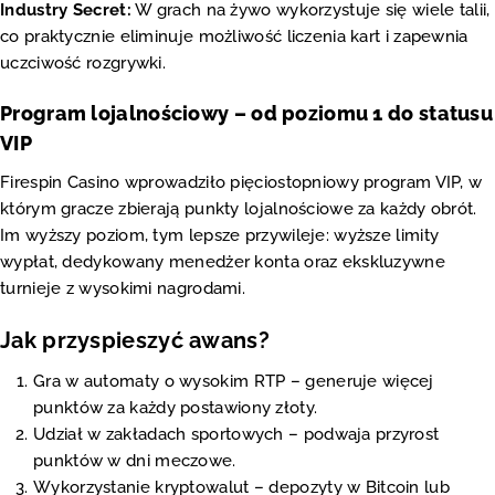
Industry Secret:
W grach na żywo wykorzystuje się wiele talii,
co praktycznie eliminuje możliwość liczenia kart i zapewnia
uczciwość rozgrywki.
Program lojalnościowy – od poziomu 1 do statusu
VIP
Firespin Casino wprowadziło pięciostopniowy program VIP, w
którym gracze zbierają punkty lojalnościowe za każdy obrót.
Im wyższy poziom, tym lepsze przywileje: wyższe limity
wypłat, dedykowany menedżer konta oraz ekskluzywne
turnieje z wysokimi nagrodami.
Jak przyspieszyć awans?
Gra w automaty o wysokim RTP – generuje więcej
punktów za każdy postawiony złoty.
Udział w zakładach sportowych – podwaja przyrost
punktów w dni meczowe.
Wykorzystanie kryptowalut – depozyty w Bitcoin lub