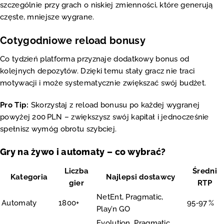
szczególnie przy grach o niskiej zmienności, które generują
częste, mniejsze wygrane.
Cotygodniowe reload bonusy
Co tydzień platforma przyznaje dodatkowy bonus od
kolejnych depozytów. Dzięki temu stały gracz nie traci
motywacji i może systematycznie zwiększać swój budżet.
Pro Tip:
Skorzystaj z reload bonusu po każdej wygranej
powyżej 200 PLN – zwiększysz swój kapitał i jednocześnie
spełnisz wymóg obrotu szybciej.
Gry na żywo i automaty – co wybrać?
Liczba
Średni
Kategoria
Najlepsi dostawcy
gier
RTP
NetEnt, Pragmatic,
Automaty
1800+
95‑97 %
Play’n GO
Evolution, Pragmatic