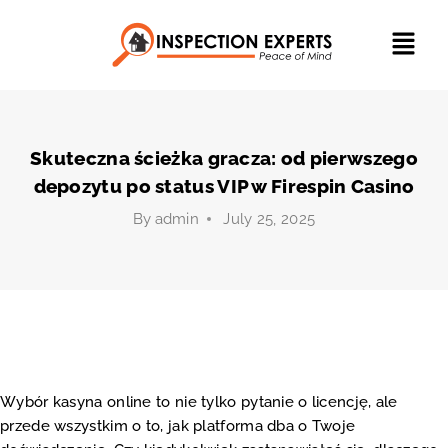
Skuteczna ścieżka gracza: od pierwszego
depozytu po status VIP w Firespin Casino
By
admin
July 25, 2025
Wybór kasyna online to nie tylko pytanie o licencję, ale
przede wszystkim o to, jak platforma dba o Twoje