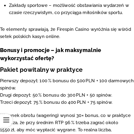
Zakłady sportowe – możliwość obstawiania wydarzeń w
czasie rzeczywistym, co przyciąga miłośników sportu.
Te elementy sprawiają, że Firespin Casino wyróżnia się wśród
setek polskich kasyn online.
Bonusy i promocje – jak maksymalnie
wykorzystać ofertę?
Pakiet powitalny w praktyce
Pierwszy depozyt: 100 % bonusu do 500 PLN + 100 darmowych
spinów.
Drugi depozyt: 50 % bonusu do 300 PLN + 50 spinów.
Trzeci depozyt: 75 % bonusu do 400 PLN + 75 spinów.
Warunek obrotu (wagering) wynosi 30× bonus, co w praktyce
oznacza, że przy średnim RTP 96 % trzeba zagrać około
1550 zł, aby móc wypłacić wygrane. To realna liczba,