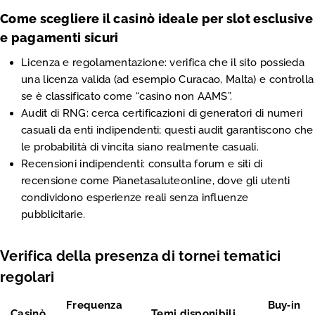
Come scegliere il casinò ideale per slot esclusive
e pagamenti sicuri
Licenza e regolamentazione: verifica che il sito possieda
una licenza valida (ad esempio Curacao, Malta) e controlla
se è classificato come “casino non AAMS”.
Audit di RNG: cerca certificazioni di generatori di numeri
casuali da enti indipendenti; questi audit garantiscono che
le probabilità di vincita siano realmente casuali.
Recensioni indipendenti: consulta forum e siti di
recensione come Pianetasaluteonline, dove gli utenti
condividono esperienze reali senza influenze
pubblicitarie.
Verifica della presenza di tornei tematici
regolari
Frequenza
Buy‑in
Casinò
Temi disponibili