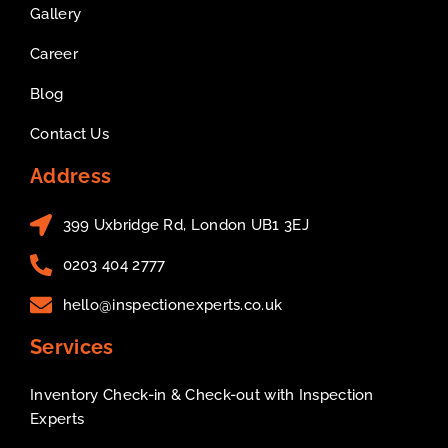
Gallery
Career
Blog
Contact Us
Address
399 Uxbridge Rd, London UB1 3EJ
0203 404 2777
hello@inspectionexperts.co.uk
Services
Inventory Check-in & Check-out with Inspection
Experts