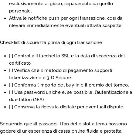
esclusivamente al gioco, separandolo da quello
personale.
Attiva le notifiche push per ogni transazione, così da
rilevare immediatamente eventuali attività sospette.
Checklist di sicurezza prima di ogni transazione
[ ] Controlla il lucchetto SSL e la data di scadenza del
certificato.
[ ] Verifica che il metodo di pagamento supporti
tokenizzazione o 3‑D Secure.
[ ] Conferma l’importo del buy‑in e il premio del torneo.
[ ] Usa password uniche e, se possibile, l’autenticazione a
due fattori (2FA).
[ ] Conserva la ricevuta digitale per eventuali dispute.
Seguendo questi passaggi, i fan delle slot a tema possono
godere di un’esperienza di cassa online fluida e protetta,