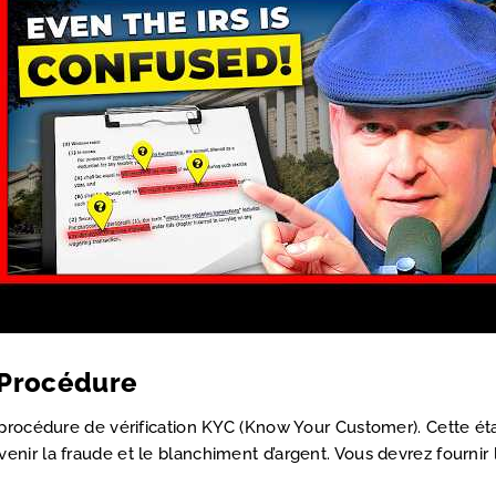
t Procédure
 procédure de vérification KYC (Know Your Customer). Cette éta
nir la fraude et le blanchiment d’argent. Vous devrez fournir