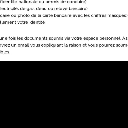
 d’identité nationale ou permis de conduire)
lectricité, de gaz, d’eau ou relevé bancaire)
aire ou photo de la carte bancaire avec les chiffres masqués)
ellement votre identité
une fois les documents soumis via votre espace personnel. Assu
vrez un email vous expliquant la raison et vous pourrez soum
bles.