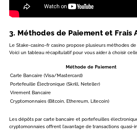
3. Méthodes de Paiement et Frais 
Le Stake-casino-fr casino propose plusieurs méthodes de p
Voici un tableau récapitulatif pour vous aider à choisir cel
Méthode de Paiement
Carte Bancaire (Visa/Mastercard)
Portefeuille Électronique (Skrill, Neteller)
Virement Bancaire
Cryptomonnaies (Bitcoin, Ethereum, Litecoin)
Les dépôts par carte bancaire et portefeuilles électroniq
cryptomonnaies offrent l’avantage de transactions quasi-in