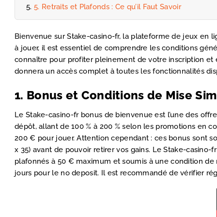
5. Retraits et Plafonds : Ce qu’il Faut Savoir
Bienvenue sur Stake-casino-fr, la plateforme de jeux en l
à jouer, il est essentiel de comprendre les conditions gén
connaître pour profiter pleinement de votre inscription et
donnera un accès complet à toutes les fonctionnalités disp
1. Bonus et Conditions de Mise Sim
Le Stake-casino-fr bonus de bienvenue est l’une des offr
dépôt, allant de 100 % à 200 % selon les promotions en co
200 € pour jouer. Attention cependant : ces bonus sont so
x 35) avant de pouvoir retirer vos gains. Le Stake-casino-f
plafonnés à 50 € maximum et soumis à une condition de m
jours pour le no deposit. Il est recommandé de vérifier ré