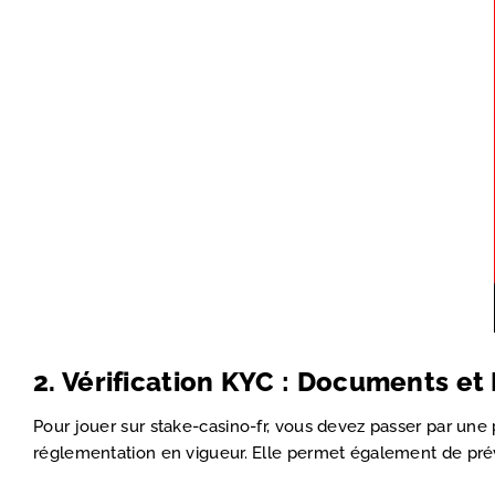
2. Vérification KYC : Documents e
Pour jouer sur stake-casino-fr, vous devez passer par une
réglementation en vigueur. Elle permet également de préve