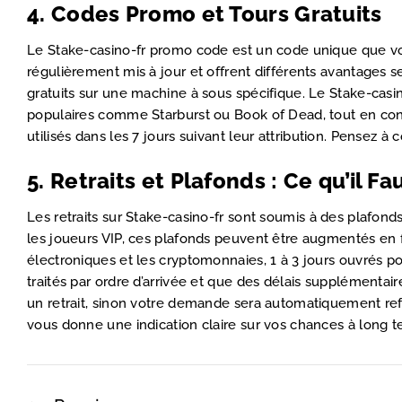
4. Codes Promo et Tours Gratuits
Le Stake-casino-fr promo code est un code unique que vou
régulièrement mis à jour et offrent différents avantages
gratuits sur une machine à sous spécifique. Le Stake-casin
populaires comme Starburst ou Book of Dead, tout en cons
utilisés dans les 7 jours suivant leur attribution. Pensez
5. Retraits et Plafonds : Ce qu’il Fa
Les retraits sur Stake-casino-fr sont soumis à des plafon
les joueurs VIP, ces plafonds peuvent être augmentés en fo
électroniques et les cryptomonnaies, 1 à 3 jours ouvrés pou
traités par ordre d’arrivée et que des délais supplémenta
un retrait, sinon votre demande sera automatiquement ref
vous donne une indication claire sur vos chances à long t