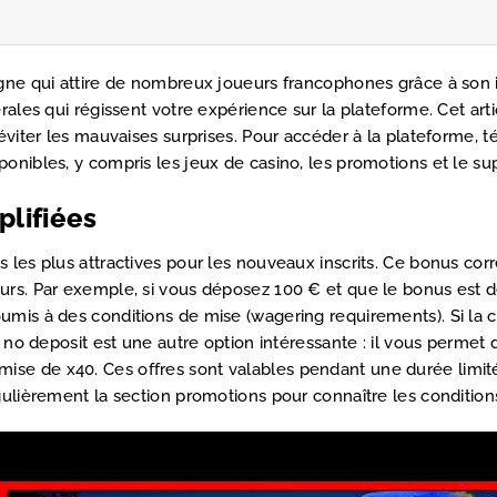
igne qui attire de nombreux joueurs francophones grâce à son i
érales qui régissent votre expérience sur la plateforme. Cet art
 éviter les mauvaises surprises. Pour accéder à la plateforme, 
onibles, y compris les jeux de casino, les promotions et le su
plifiées
es les plus attractives pour les nouveaux inscrits. Ce bonus 
urs. Par exemple, si vous déposez 100 € et que le bonus est d
umis à des conditions de mise (wagering requirements). Si la 
r no deposit est une autre option intéressante : il vous permet d
ise de x40. Ces offres sont valables pendant une durée limit
gulièrement la section promotions pour connaître les condition