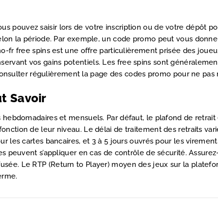
s pouvez saisir lors de votre inscription ou de votre dépôt po
 selon la période. Par exemple, un code promo peut vous donne
o-fr free spins est une offre particulièrement prisée des joueu
ervant vos gains potentiels. Les free spins sont généralemen
 à consulter régulièrement la page des codes promo pour ne pas
ut Savoir
ds hebdomadaires et mensuels. Par défaut, le plafond de retrai
nction de leur niveau. Le délai de traitement des retraits vari
r les cartes bancaires, et 3 à 5 jours ouvrés pour les virements
ires peuvent s’appliquer en cas de contrôle de sécurité. Assure
usée. Le RTP (Return to Player) moyen des jeux sur la platefo
erme.