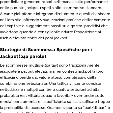
predefinita e generare report settimanali sulle performance
delle puntate jackpot rispetto alle scommesse standard.
Alcune piattaforme integrano direttamente questi dashboard
nel loro sito, offrendo visualizzazioni grafiche dell’andamento
del capitale e suggerimenti basati su algoritmi predittivi che
avvertono quando è consigliabile ridurre l’esposizione al
rischio elevato tipico dei pool jackpot.
Strategie di Scommessa Specifiche per i
Jackpot (240 parole)
Le scommesse multiple (parlay) sono tradizionalmente
associate a payout elevati, ma nei contesti jackpot la loro
efficacia dipende dal valore atteso complessivo della
combinazione selezionata. Una tattica vincente consiste
nell’utilizzare multipli con tre o quattro selezioni ad alta
probabilità (es.: vittoria squadra favorita + over‑under sotto
media) per aumentare il coefficiente senza sacrificare troppo
la probabilità di successo. Quando si punta su “pari/dispari” o