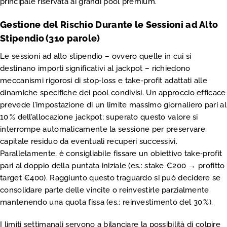
principale riservata ai grandi pool premium.
Gestione del Rischio Durante le Sessioni ad Alto
Stipendio (310 parole)
Le sessioni ad alto stipendio – ovvero quelle in cui si
destinano importi significativi al jackpot – richiedono
meccanismi rigorosi di stop‑loss e take‑profit adattati alle
dinamiche specifiche dei pool condivisi. Un approccio efficace
prevede l’impostazione di un limite massimo giornaliero pari al
10 % dell’allocazione jackpot; superato questo valore si
interrompe automaticamente la sessione per preservare
capitale residuo da eventuali recuperi successivi.
Parallelamente, è consigliabile fissare un obiettivo take‑profit
pari al doppio della puntata iniziale (es.: stake €200 → profitto
target €400). Raggiunto questo traguardo si può decidere se
consolidare parte delle vincite o reinvestirle parzialmente
mantenendo una quota fissa (es.: reinvestimento del 30 %).
I limiti settimanali servono a bilanciare la possibilità di colpire