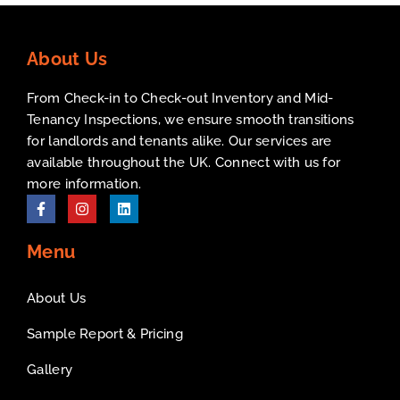
About Us
From Check-in to Check-out Inventory and Mid-
Tenancy Inspections, we ensure smooth transitions
for landlords and tenants alike. Our services are
available throughout the UK. Connect with us for
more information.
Menu
About Us
Sample Report & Pricing
Gallery