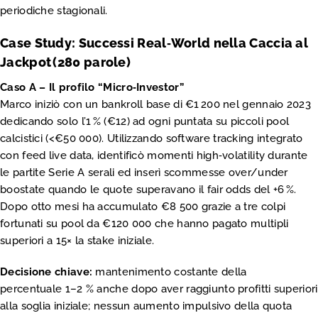
periodiche stagionali.
Case Study: Successi Real‑World nella Caccia al
Jackpot (280 parole)
Caso A – Il profilo “Micro‑Investor”
Marco iniziò con un bankroll base di €1 200 nel gennaio 2023
dedicando solo l’1 % (€12) ad ogni puntata su piccoli pool
calcistici (<€50 000). Utilizzando software tracking integrato
con feed live data, identificò momenti high‑volatility durante
le partite Serie A serali ed inserì scommesse over/under
boostate quando le quote superavano il fair odds del +6 %.
Dopo otto mesi ha accumulato €8 500 grazie a tre colpi
fortunati su pool da €120 000 che hanno pagato multipli
superiori a 15× la stake iniziale.
Decisione chiave:
mantenimento costante della
percentuale 1–2 % anche dopo aver raggiunto profitti superiori
alla soglia iniziale; nessun aumento impulsivo della quota