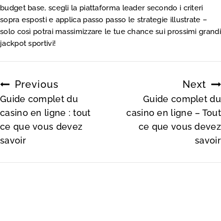
budget base, scegli la piattaforma leader secondo i criteri
sopra esposti e applica passo passo le strategie illustrate –
solo così potrai massimizzare le tue chance sui prossimi grandi
jackpot sportivi!
Previous
Next
Guide complet du
Guide complet du
casino en ligne : tout
casino en ligne – Tout
ce que vous devez
ce que vous devez
savoir
savoir