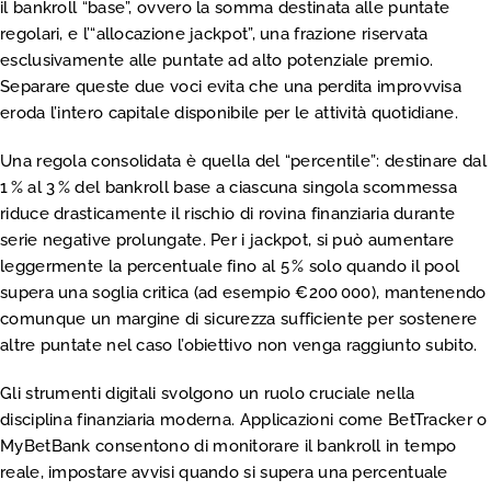
il bankroll “base”, ovvero la somma destinata alle puntate
regolari, e l’“allocazione jackpot”, una frazione riservata
esclusivamente alle puntate ad alto potenziale premio.
Separare queste due voci evita che una perdita improvvisa
eroda l’intero capitale disponibile per le attività quotidiane.
Una regola consolidata è quella del “percentile”: destinare dal
1 % al 3 % del bankroll base a ciascuna singola scommessa
riduce drasticamente il rischio di rovina finanziaria durante
serie negative prolungate. Per i jackpot, si può aumentare
leggermente la percentuale fino al 5 % solo quando il pool
supera una soglia critica (ad esempio €200 000), mantenendo
comunque un margine di sicurezza sufficiente per sostenere
altre puntate nel caso l’obiettivo non venga raggiunto subito.
Gli strumenti digitali svolgono un ruolo cruciale nella
disciplina finanziaria moderna. Applicazioni come BetTracker o
MyBetBank consentono di monitorare il bankroll in tempo
reale, impostare avvisi quando si supera una percentuale