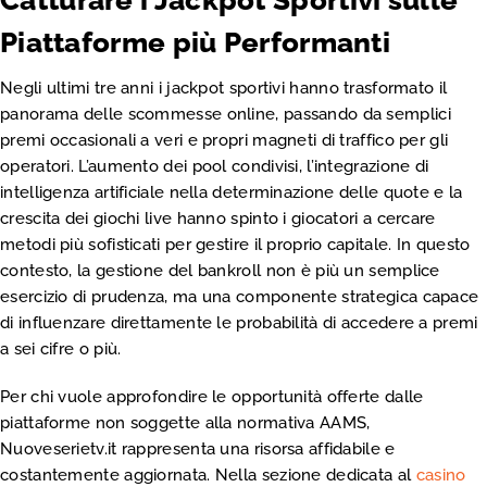
Catturare i Jackpot Sportivi sulle
Piattaforme più Performanti
Negli ultimi tre anni i jackpot sportivi hanno trasformato il
panorama delle scommesse online, passando da semplici
premi occasionali a veri e propri magneti di traffico per gli
operatori. L’aumento dei pool condivisi, l’integrazione di
intelligenza artificiale nella determinazione delle quote e la
crescita dei giochi live hanno spinto i giocatori a cercare
metodi più sofisticati per gestire il proprio capitale. In questo
contesto, la gestione del bankroll non è più un semplice
esercizio di prudenza, ma una componente strategica capace
di influenzare direttamente le probabilità di accedere a premi
a sei cifre o più.
Per chi vuole approfondire le opportunità offerte dalle
piattaforme non soggette alla normativa AAMS,
Nuoveserietv.it rappresenta una risorsa affidabile e
costantemente aggiornata. Nella sezione dedicata al
casino