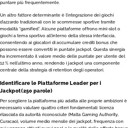
puntare più frequentemente.
Un altro fattore determinante è l’integrazione dei giochi
d’azzardo tradizionali con le scommesse sportive tramite
modalità “gamified”. Alcune piattaforme offrono mini‑slot o
giochi a tema sportivo all’interno della stessa interfaccia,
consentendo ai giocatori di accumulare crediti bonus che
possono essere convertiti in puntate jackpot. Questa sinergia
ha incrementato il valore medio delle puntate per utente del
12 % nell’ultimo anno, rendendo i jackpot una componente
centrale della strategia di retention degli operatori.
Identificare le Piattaforme Leader per i
Jackpot (250 parole)
Per scegliere la piattaforma più adatta alle proprie ambizioni è
necessario valutare quattro criteri fondamentali: licenza
rilasciata da autorità riconosciute (Malta Gaming Authority,
Curacao), volume medio mensile dei jackpot, frequenza con