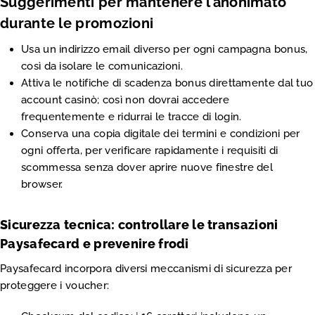
Suggerimenti per mantenere l’anonimato
durante le promozioni
Usa un indirizzo email diverso per ogni campagna bonus,
così da isolare le comunicazioni.
Attiva le notifiche di scadenza bonus direttamente dal tuo
account casinò; così non dovrai accedere
frequentemente e ridurrai le tracce di login.
Conserva una copia digitale dei termini e condizioni per
ogni offerta, per verificare rapidamente i requisiti di
scommessa senza dover aprire nuove finestre del
browser.
Sicurezza tecnica: controllare le transazioni
Paysafecard e prevenire frodi
Paysafecard incorpora diversi meccanismi di sicurezza per
proteggere i voucher: