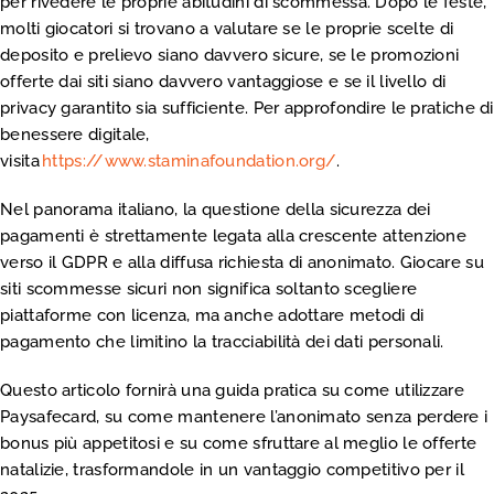
per rivedere le proprie abitudini di scommessa. Dopo le feste,
molti giocatori si trovano a valutare se le proprie scelte di
deposito e prelievo siano davvero sicure, se le promozioni
offerte dai siti siano davvero vantaggiose e se il livello di
privacy garantito sia sufficiente. Per approfondire le pratiche di
benessere digitale,
visita
https://www.staminafoundation.org/
.
Nel panorama italiano, la questione della sicurezza dei
pagamenti è strettamente legata alla crescente attenzione
verso il GDPR e alla diffusa richiesta di anonimato. Giocare su
siti scommesse sicuri non significa soltanto scegliere
piattaforme con licenza, ma anche adottare metodi di
pagamento che limitino la tracciabilità dei dati personali.
Questo articolo fornirà una guida pratica su come utilizzare
Paysafecard, su come mantenere l’anonimato senza perdere i
bonus più appetitosi e su come sfruttare al meglio le offerte
natalizie, trasformandole in un vantaggio competitivo per il