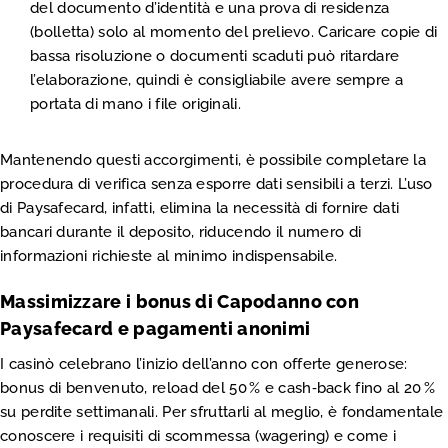
del documento d’identità e una prova di residenza
(bolletta) solo al momento del prelievo. Caricare copie di
bassa risoluzione o documenti scaduti può ritardare
l’elaborazione, quindi è consigliabile avere sempre a
portata di mano i file originali.
Mantenendo questi accorgimenti, è possibile completare la
procedura di verifica senza esporre dati sensibili a terzi. L’uso
di Paysafecard, infatti, elimina la necessità di fornire dati
bancari durante il deposito, riducendo il numero di
informazioni richieste al minimo indispensabile.
Massimizzare i bonus di Capodanno con
Paysafecard e pagamenti anonimi
I casinò celebrano l’inizio dell’anno con offerte generose:
bonus di benvenuto, reload del 50 % e cash‑back fino al 20 %
su perdite settimanali. Per sfruttarli al meglio, è fondamentale
conoscere i requisiti di scommessa (wagering) e come i