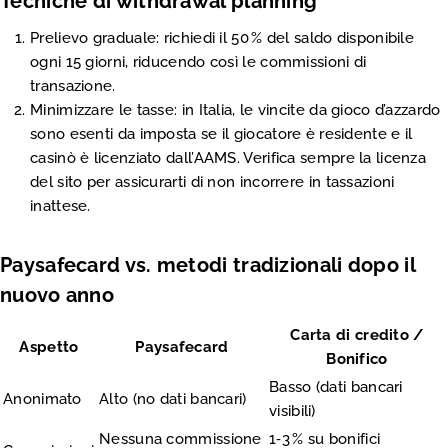
Tecniche di withdrawal planning
Prelievo graduale: richiedi il 50 % del saldo disponibile
ogni 15 giorni, riducendo così le commissioni di
transazione.
Minimizzare le tasse: in Italia, le vincite da gioco d’azzardo
sono esenti da imposta se il giocatore è residente e il
casinò è licenziato dall’AAMS. Verifica sempre la licenza
del sito per assicurarti di non incorrere in tassazioni
inattese.
Paysafecard vs. metodi tradizionali dopo il
nuovo anno
Carta di credito /
Aspetto
Paysafecard
Bonifico
Basso (dati bancari
Anonimato
Alto (no dati bancari)
visibili)
Nessuna commissione
1‑3 % su bonifici