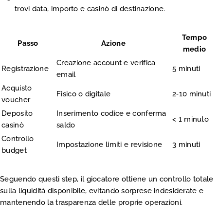
trovi data, importo e casinò di destinazione.
Tempo
Passo
Azione
medio
Creazione account e verifica
Registrazione
5 minuti
email
Acquisto
Fisico o digitale
2‑10 minuti
voucher
Deposito
Inserimento codice e conferma
< 1 minuto
casinò
saldo
Controllo
Impostazione limiti e revisione
3 minuti
budget
Seguendo questi step, il giocatore ottiene un controllo totale
sulla liquidità disponibile, evitando sorprese indesiderate e
mantenendo la trasparenza delle proprie operazioni.