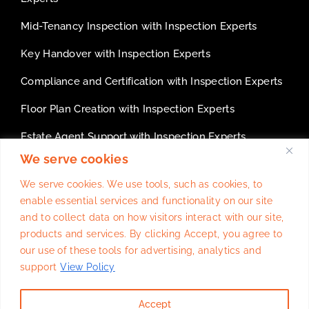
Mid-Tenancy Inspection with Inspection Experts
Key Handover with Inspection Experts
Compliance and Certification with Inspection Experts
Floor Plan Creation with Inspection Experts
Estate Agent Support with Inspection Experts
We serve cookies
White Label services for inventory companies
We serve cookies. We use tools, such as cookies, to
enable essential services and functionality on our site
and to collect data on how visitors interact with our site,
products and services. By clicking Accept, you agree to
Website Design
By
Trulysocialmedia.co.uk
our use of these tools for advertising, analytics and
support
View Policy
Reach Truly Social Media On
Accept