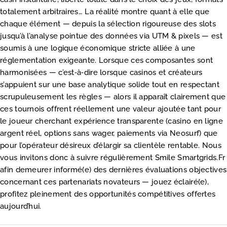
totalement arbitraires… La réalité montre quant à elle que
chaque élément — depuis la sélection rigoureuse des slots
jusqu’à l’analyse pointue des données via UTM & pixels — est
soumis à une logique économique stricte alliée à une
réglementation exigeante. Lorsque ces composantes sont
harmonisées — c’est‑à‑dire lorsque casinos et créateurs
s’appuient sur une base analytique solide tout en respectant
scrupuleusement les règles — alors il apparaît clairement que
ces tournois offrent réellement une valeur ajoutée tant pour
le joueur cherchant expérience transparente (casino en ligne
argent réel, options sans wager, paiements via Neosurf) que
pour l’opérateur désireux d’élargir sa clientèle rentable. Nous
vous invitons donc à suivre régulièrement Smile Smartgrids.Fr
afin demeurer informé(e) des dernières évaluations objectives
concernant ces partenariats novateurs — jouez éclairé(e),
profitez pleinement des opportunités compétitives offertes
aujourd’hui.​