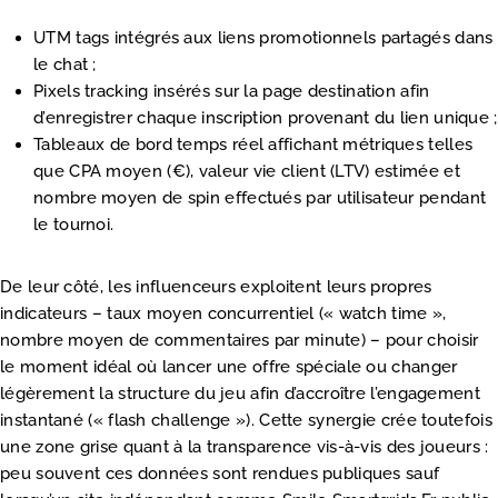
UTM tags intégrés aux liens promotionnels partagés dans
le chat ;
Pixels tracking insérés sur la page destination afin
d’enregistrer chaque inscription provenant du lien unique ;
Tableaux de bord temps réel affichant métriques telles
que CPA moyen (€), valeur vie client (LTV) estimée et
nombre moyen de spin effectués par utilisateur pendant
le tournoi.
De leur côté, les influenceurs exploitent leurs propres
indicateurs – taux moyen concurrentiel (« watch time »,
nombre moyen de commentaires par minute) – pour choisir
le moment idéal où lancer une offre spéciale ou changer
légèrement la structure du jeu afin d’accroître l’engagement
instantané (« flash challenge »). Cette synergie crée toutefois
une zone grise quant à la transparence vis-à-vis des joueurs :
peu souvent ces données sont rendues publiques sauf