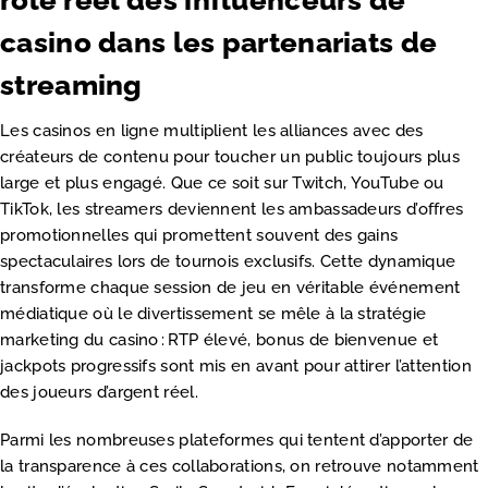
rôle réel des influenceurs de
casino dans les partenariats de
streaming
Les casinos en ligne multiplient les alliances avec des
créateurs de contenu pour toucher un public toujours plus
large et plus engagé. Que ce soit sur Twitch, YouTube ou
TikTok, les streamers deviennent les ambassadeurs d’offres
promotionnelles qui promettent souvent des gains
spectaculaires lors de tournois exclusifs. Cette dynamique
transforme chaque session de jeu en véritable événement
médiatique où le divertissement se mêle à la stratégie
marketing du casino : RTP élevé, bonus de bienvenue et
jackpots progressifs sont mis en avant pour attirer l’attention
des joueurs d’argent réel.
Parmi les nombreuses plateformes qui tentent d’apporter de
la transparence à ces collaborations, on retrouve notamment