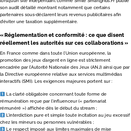
lorsqu’un site indépendant comme Smile Smartgrids.Fr publie
son audit détaillé montrant notamment que certains
partenaires sous‑déclarent leurs revenus publicitaires afin
d’éviter une taxation supplémentaire.
« Réglementation et conformité : ce que disent
réellement les autorités sur ces collaborations »
En France comme dans toute l’Union européenne, la
promotion des jeux d’argent en ligne est strictement
encadrée par l’Autorité Nationale des Jeux (ANJ) ainsi que par
la Directive européenne relative aux services multimédias
interactifs (SMI). Les exigences majeures portent sur :
La clarté obligatoire concernant toute forme de
rémunération reçue par l’influenceur (« partenariat
rémunéré ») affichée dès le début du stream ;
L’interdiction pure et simple toute incitation au jeu excessif
chez les mineurs ou personnes vulnérables ;
Le respect imposé aux limites maximales de mise