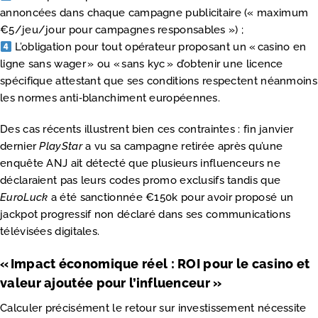
annoncées dans chaque campagne publicitaire (« maximum
€5/jeu/jour pour campagnes responsables ») ;
L’obligation pour tout opérateur proposant un « casino en
ligne sans wager » ou « sans kyc » d’obtenir une licence
spécifique attestant que ses conditions respectent néanmoins
les normes anti‑blanchiment européennes.
Des cas récents illustrent bien ces contraintes : fin janvier
dernier
PlayStar
a vu sa campagne retirée après qu’une
enquête ANJ ait détecté que plusieurs influenceurs ne
déclaraient pas leurs codes promo exclusifs tandis que
EuroLuck
a été sanctionnée €150k pour avoir proposé un
jackpot progressif non déclaré dans ses communications
télévisées digitales.
« Impact économique réel : ROI pour le casino et
valeur ajoutée pour l’influenceur »
Calculer précisément le retour sur investissement nécessite