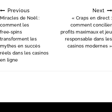
Previous
Next
Miracles de Noël :
« Craps en direct :
comment les
comment concilier
free‑spins
profits maximaux et jeu
transforment les
responsable dans les
mythes en succès
casinos modernes »
réels dans les casinos
en ligne