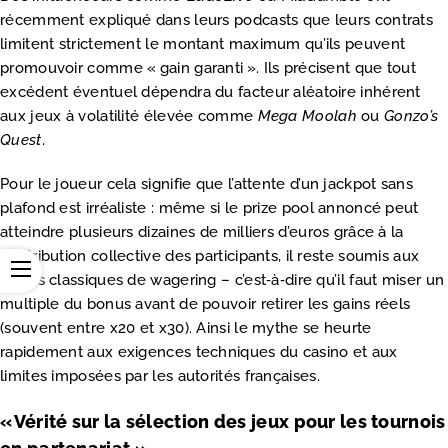
récemment expliqué dans leurs podcasts que leurs contrats
limitent strictement le montant maximum qu’ils peuvent
promouvoir comme « gain garanti ». Ils précisent que tout
excédent éventuel dépendra du facteur aléatoire inhérent
aux jeux à volatilité élevée comme
Mega Moolah
ou
Gonzo’s
Quest
.
Pour le joueur cela signifie que l’attente d’un jackpot sans
plafond est irréaliste : même si le prize pool annoncé peut
atteindre plusieurs dizaines de milliers d’euros grâce à la
contribution collective des participants, il reste soumis aux
règles classiques de wagering – c’est‑à‑dire qu’il faut miser un
multiple du bonus avant de pouvoir retirer les gains réels
(souvent entre x20 et x30). Ainsi le mythe se heurte
rapidement aux exigences techniques du casino et aux
limites imposées par les autorités françaises.
« Vérité sur la sélection des jeux pour les tournois