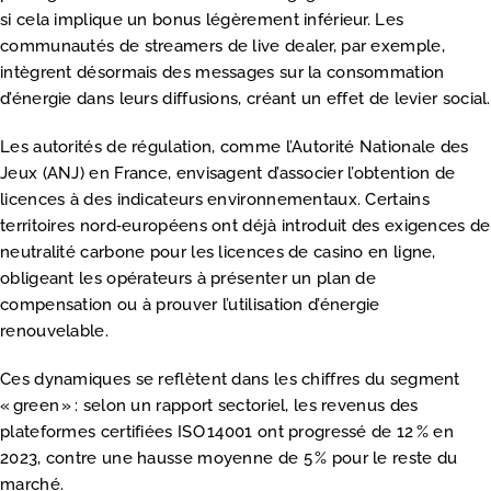
si cela implique un bonus légèrement inférieur. Les
communautés de streamers de live dealer, par exemple,
intègrent désormais des messages sur la consommation
d’énergie dans leurs diffusions, créant un effet de levier social.
Les autorités de régulation, comme l’Autorité Nationale des
Jeux (ANJ) en France, envisagent d’associer l’obtention de
licences à des indicateurs environnementaux. Certains
territoires nord‑européens ont déjà introduit des exigences de
neutralité carbone pour les licences de casino en ligne,
obligeant les opérateurs à présenter un plan de
compensation ou à prouver l’utilisation d’énergie
renouvelable.
Ces dynamiques se reflètent dans les chiffres du segment
« green » : selon un rapport sectoriel, les revenus des
plateformes certifiées ISO 14001 ont progressé de 12 % en
2023, contre une hausse moyenne de 5 % pour le reste du
marché.