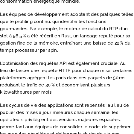
consommation énergétique moindre.
Les équipes de développement adoptent des pratiques telles
que le profiling continu, qui identifie les fonctions
gourmandes. Par exemple, le moteur de calcul du RTP d’un
slot à 96,5 % a été réécrit en Rust, un langage réputé pour sa
gestion fine de la mémoire, entraînant une baisse de 22 % du
temps processeur par spin.
L’optimisation des requêtes API est également cruciale. Au
lieu de lancer une requête HTTP pour chaque mise, certaines
plateformes agrègent les paris dans des paquets de 50 ms,
réduisant le trafic de 30 % et économisant plusieurs
kilowattheures par mois.
Les cycles de vie des applications sont repensés : au lieu de
publier des mises à jour mineures chaque semaine, les
opérateurs privilégient des versions majeures espacées,
permettant aux équipes de consolider le code, de supprimer