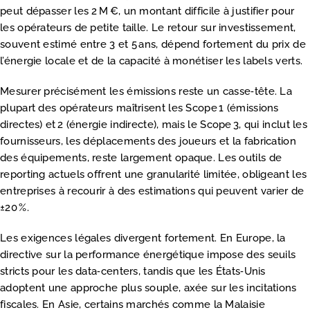
peut dépasser les 2 M €, un montant difficile à justifier pour
les opérateurs de petite taille. Le retour sur investissement,
souvent estimé entre 3 et 5 ans, dépend fortement du prix de
l’énergie locale et de la capacité à monétiser les labels verts.
Mesurer précisément les émissions reste un casse‑tête. La
plupart des opérateurs maîtrisent les Scope 1 (émissions
directes) et 2 (énergie indirecte), mais le Scope 3, qui inclut les
fournisseurs, les déplacements des joueurs et la fabrication
des équipements, reste largement opaque. Les outils de
reporting actuels offrent une granularité limitée, obligeant les
entreprises à recourir à des estimations qui peuvent varier de
±20 %.
Les exigences légales divergent fortement. En Europe, la
directive sur la performance énergétique impose des seuils
stricts pour les data‑centers, tandis que les États‑Unis
adoptent une approche plus souple, axée sur les incitations
fiscales. En Asie, certains marchés comme la Malaisie