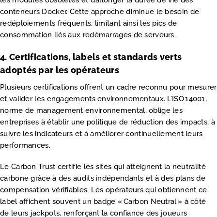
les modules obsolètes et d’allonger la durée de vie des
conteneurs Docker. Cette approche diminue le besoin de
redéploiements fréquents, limitant ainsi les pics de
consommation liés aux redémarrages de serveurs.
4. Certifications, labels et standards verts
adoptés par les opérateurs
Plusieurs certifications offrent un cadre reconnu pour mesurer
et valider les engagements environnementaux. L’ISO 14001,
norme de management environnemental, oblige les
entreprises à établir une politique de réduction des impacts, à
suivre les indicateurs et à améliorer continuellement leurs
performances.
Le Carbon Trust certifie les sites qui atteignent la neutralité
carbone grâce à des audits indépendants et à des plans de
compensation vérifiables. Les opérateurs qui obtiennent ce
label affichent souvent un badge « Carbon Neutral » à côté
de leurs jackpots, renforçant la confiance des joueurs