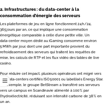
2. Infrastructures : du data‑center à la
consommation d’énergie des serveurs
Les plateformes de jeu en ligne fonctionnent 24 h/24,
365 jours par an, ce qui implique une consommation
énergétique comparable à celle d’une petite ville. Un
data‑center moyen dédié au iGaming consomme environ
5 MWh par jour, dont une part importante provient du
refroidissement des serveurs qui traitent les requêtes de
mise, les calculs de RTP et les flux vidéo des tables de live
casino.
Pour réduire cet impact, plusieurs opérateurs ont migré vers
des data‑centers certifiés ISO 50001 ou labellisés Energy Star.
Par exemple, le groupe BetStream a transféré ses serveurs
vers un campus en Scandinavie alimenté à 100 % par
l’hydroélectricité, réduisant son intensité carbone de 38 % en
un an.