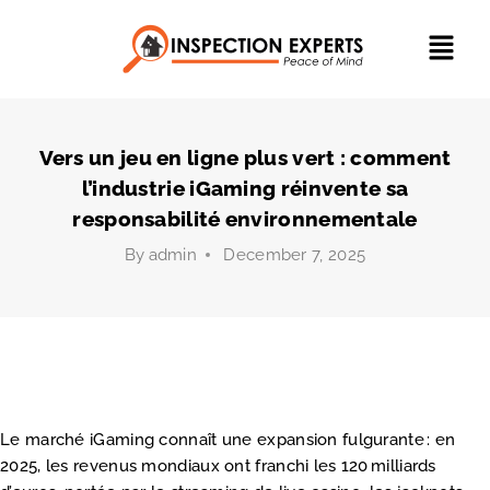
Vers un jeu en ligne plus vert : comment
l’industrie iGaming réinvente sa
responsabilité environnementale
By
admin
December 7, 2025
Le marché iGaming connaît une expansion fulgurante : en
2025, les revenus mondiaux ont franchi les 120 milliards