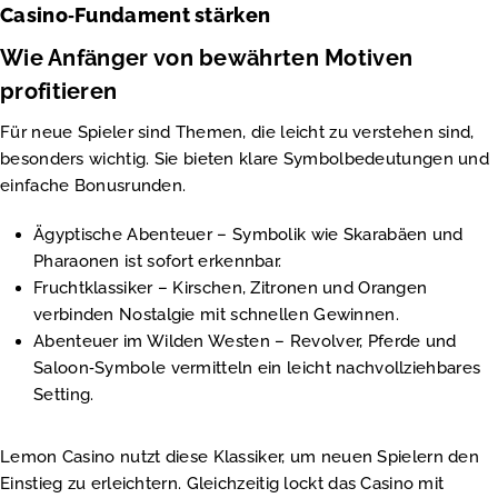
Casino‑Fundament stärken
Wie Anfänger von bewährten Motiven
profitieren
Für neue Spieler sind Themen, die leicht zu verstehen sind,
besonders wichtig. Sie bieten klare Symbolbedeutungen und
einfache Bonusrunden.
Ägyptische Abenteuer – Symbolik wie Skarabäen und
Pharaonen ist sofort erkennbar.
Fruchtklassiker – Kirschen, Zitronen und Orangen
verbinden Nostalgie mit schnellen Gewinnen.
Abenteuer im Wilden Westen – Revolver, Pferde und
Saloon‑Symbole vermitteln ein leicht nachvollziehbares
Setting.
Lemon Casino nutzt diese Klassiker, um neuen Spielern den
Einstieg zu erleichtern. Gleichzeitig lockt das Casino mit