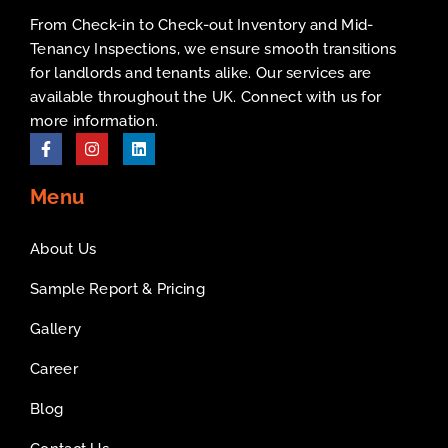
From Check-in to Check-out Inventory and Mid-
Tenancy Inspections, we ensure smooth transitions
for landlords and tenants alike. Our services are
available throughout the UK. Connect with us for
more information.
Menu
About Us
Sample Report & Pricing
Gallery
Career
Blog