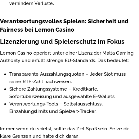
verhindern Verluste.
Verantwortungsvolles Spielen: Sicherheit und
Fairness bei Lemon Casino
Lizenzierung und Spielerschutz im Fokus
Lemon Casino operiert unter einer Lizenz der Malta Gaming
Authority und erfüllt strenge EU‑Standards. Das bedeutet:
Transparente Auszahlungsquoten – Jeder Slot muss
seine RTP‑Zahl nachweisen.
Sichere Zahlungssysteme – Kreditkarte,
Sofortüberweisung und ausgewählte E‑Wallets.
Verantwortungs‑Tools – Selbstausschluss,
Einzahlungslimits und Spielzeit‑Tracker.
Immer wenn du spielst, sollte das Ziel Spaß sein. Setze dir
klare Grenzen und halte dich daran.