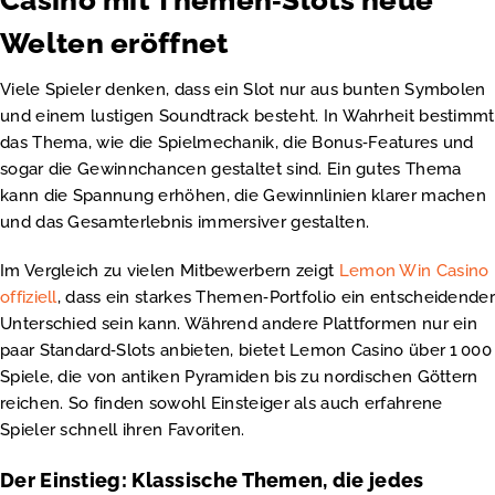
Casino mit Themen‑Slots neue
Welten eröffnet
Viele Spieler denken, dass ein Slot nur aus bunten Symbolen
und einem lustigen Soundtrack besteht. In Wahrheit bestimmt
das Thema, wie die Spielmechanik, die Bonus‑Features und
sogar die Gewinnchancen gestaltet sind. Ein gutes Thema
kann die Spannung erhöhen, die Gewinnlinien klarer machen
und das Gesamterlebnis immersiver gestalten.
Im Vergleich zu vielen Mitbewerbern zeigt
Lemon Win Casino
offiziell
, dass ein starkes Themen‑Portfolio ein entscheidender
Unterschied sein kann. Während andere Plattformen nur ein
paar Standard‑Slots anbieten, bietet Lemon Casino über 1 000
Spiele, die von antiken Pyramiden bis zu nordischen Göttern
reichen. So finden sowohl Einsteiger als auch erfahrene
Spieler schnell ihren Favoriten.
Der Einstieg: Klassische Themen, die jedes