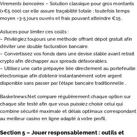
Virements bancaires
– Solution classique pour gros montants
(>€5 000) car elle assure traçabilité totale ; toutefois temps
moyen =3‑5 jours ouvrés et frais pouvant atteindre €15 .
Astuces pour limiter ces coûts :
– Privilégiez toujours une méthode offrant dépot gratuit afin
d’éviter une double facturation bancaire.
– Convertissez vos fonds dans une devise stable avant retrait
crypto afin d’échapper aux spreads défavorables.
– Utilisez une carte prépayée liée directement au portefeuille
électronique afin d’obtenir instantanément votre argent
disponible sans passer par l’étape bancaire traditionnelle .
Basketnews.Net compare régulièrement chaque option sur
chaque site testé afin que vous puissiez choisir celui qui
combine sécurité maximale et délais optimaux correspondant
au meilleur casino en ligne adapté à votre profil.
Section 5 – Jouer responsablement : outils et