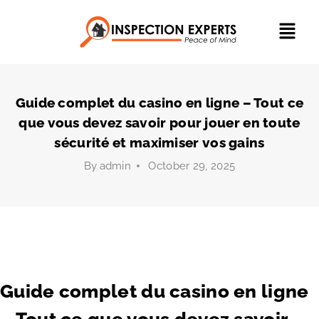
Guide complet du casino en ligne – Tout ce
que vous devez savoir pour jouer en toute
sécurité et maximiser vos gains
By
admin
October 29, 2025
Guide complet du casino en ligne