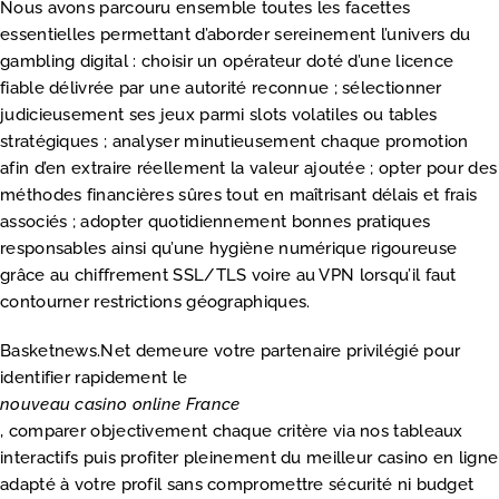
Nous avons parcouru ensemble toutes les facettes
essentielles permettant d’aborder sereinement l’univers du
gambling digital : choisir un opérateur doté d’une licence
fiable délivrée par une autorité reconnue ; sélectionner
judicieusement ses jeux parmi slots volatiles ou tables
stratégiques ; analyser minutieusement chaque promotion
afin d’en extraire réellement la valeur ajoutée ; opter pour des
méthodes financières sûres tout en maîtrisant délais et frais
associés ; adopter quotidiennement bonnes pratiques
responsables ainsi qu’une hygiène numérique rigoureuse
grâce au chiffrement SSL/TLS voire au VPN lorsqu’il faut
contourner restrictions géographiques.
Basketnews.Net demeure votre partenaire privilégié pour
identifier rapidement le
nouveau casino online France
, comparer objectivement chaque critère via nos tableaux
interactifs puis profiter pleinement du meilleur casino en ligne
adapté à votre profil sans compromettre sécurité ni budget