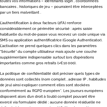
toutes vos informations – identifiants login , coordonnées
bancaires , historiques de jeu – pourraient être interceptées
par un tiers malveillant .
L’authentification à deux facteurs (2FA) renforce
considérablement ce périmètre sécurisé : après saisie
habituelle du mot‑de‑passe vous recevez un code unique via
SMS ou application authentificatrice (Google Authenticator).
L’activation ne prend quelques clics dans les paramètres
“Sécurité” du compte utilisateur mais ajoute une couche
supplémentaire indispensable surtout lors d’opérations
importantes comme gros retraits (>€10 000).
La politique de confidentialité doit préciser quels types de
données sont collectés (nom complet , adresse IP , habitudes
de jeu) ainsi expliquer comment elles sont stockées
conformément au RGPD européen*. Les joueurs européens
disposent alors d’un droit à l’oubli complet pouvant être
exercé via formulaire dédié ; aucune donnée résiduelle ne