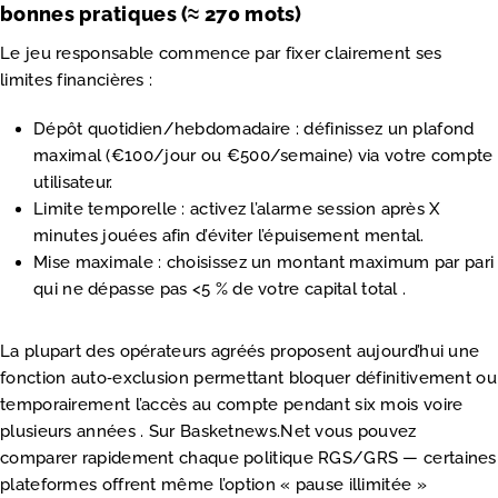
bonnes pratiques (≈ 270 mots)
Le jeu responsable commence par fixer clairement ses
limites financières :
Dépôt quotidien/hebdomadaire : définissez un plafond
maximal (€100/jour ou €500/semaine) via votre compte
utilisateur.
Limite temporelle : activez l’alarme session après X
minutes jouées afin d’éviter l’épuisement mental.
Mise maximale : choisissez un montant maximum par pari
qui ne dépasse pas <5 % de votre capital total .
La plupart des opérateurs agréés proposent aujourd’hui une
fonction auto‑exclusion permettant bloquer définitivement ou
temporairement l’accès au compte pendant six mois voire
plusieurs années . Sur Basketnews.Net vous pouvez
comparer rapidement chaque politique RGS/GRS — certaines
plateformes offrent même l’option « pause illimitée »