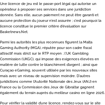
Une licence de jeu est le passe‑port légal qui autorise un
opérateur à proposer ses services dans une juridiction
donnée. Sans elle, aucun paiement ne peut être garanti et
aucune protection du joueur n’est assurée ; c’est pourquoi la
licence constitue le premier critère d’évaluation sur
Basketnews.Net.
Parmi les autorités les plus reconnues figurent la Malta
Gaming Authority (MGA), réputée pour son cadre fiscal
attractif mais strict sur le RTP moyen ; l’UK Gambling
Commission (UKGC), qui impose des exigences élevées en
matière de lutte contre le blanchiment d’argent ; ainsi que
Curaçao eGaming, souvent utilisée par les nouveaux sites
mais avec un niveau de supervision moindre. D’autres
juridictions comme l’Autorité Nationale des Jeux (ANJ) en
France ou la Commission des Jeux de Gibraltar gagnent
également du terrain auprès du meilleur casino en ligne 2026.
Pour vérifier la validité d’une licence, rendez‑vous sur le site