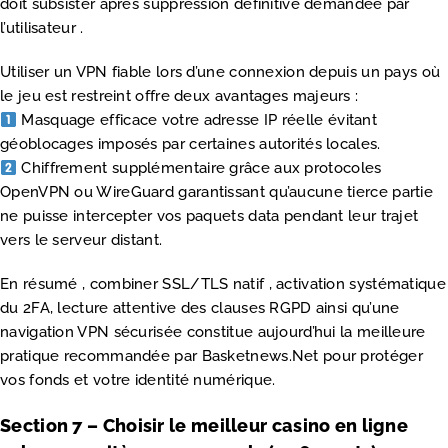
doit subsister après suppression définitive demandée par
l’utilisateur .
Utiliser un VPN fiable lors d’une connexion depuis un pays où
le jeu est restreint offre deux avantages majeurs :
Masquage efficace votre adresse IP réelle évitant
géoblocages imposés par certaines autorités locales.
Chiffrement supplémentaire grâce aux protocoles
OpenVPN ou WireGuard garantissant qu’aucune tierce partie
ne puisse intercepter vos paquets data pendant leur trajet
vers le serveur distant.
En résumé , combiner SSL/TLS natif , activation systématique
du 2FA, lecture attentive des clauses RGPD ainsi qu’une
navigation VPN sécurisée constitue aujourd’hui la meilleure
pratique recommandée par Basketnews.Net pour protéger
vos fonds et votre identité numérique.
Section 7 – Choisir le meilleur casino en ligne