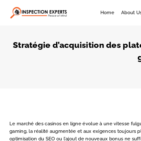
Home
About U
Stratégie d’acquisition des pla
Le marché des casinos en ligne évolue à une vitesse fulg
gaming, la réalité augmentée et aux exigences toujours pl
optimisation du SEO ou l’ajout de nouveaux bonus ne suff