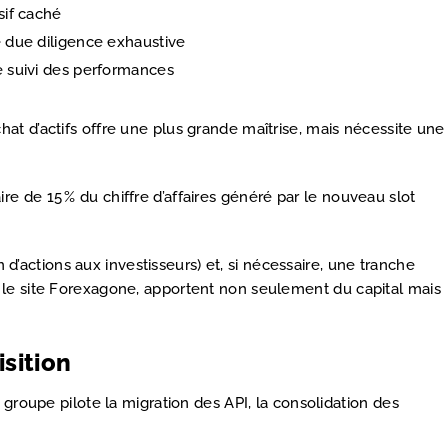
sif caché
 due diligence exhaustive
 suivi des performances
achat d’actifs offre une plus grande maîtrise, mais nécessite une
 de 15 % du chiffre d’affaires généré par le nouveau slot
 d’actions aux investisseurs) et, si nécessaire, une tranche
 le site Forexagone, apportent non seulement du capital mais
isition
groupe pilote la migration des API, la consolidation des