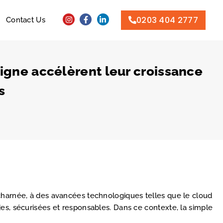
0203 404 2777
Contact Us
ligne accélèrent leur croissance
s
charnée, à des avancées technologiques telles que le cloud
es, sécurisées et responsables. Dans ce contexte, la simple