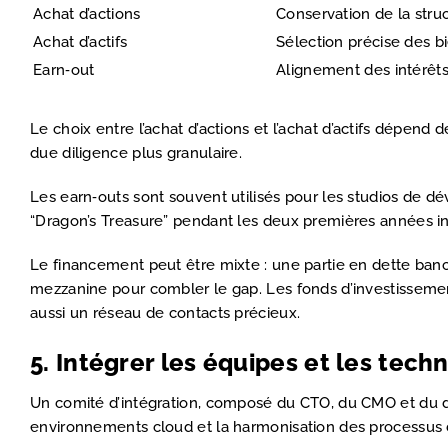
Achat d’actions
Conservation de la struc
Achat d’actifs
Sélection précise des b
Earn‑out
Alignement des intérêt
Le choix entre l’achat d’actions et l’achat d’actifs dépend 
due diligence plus granulaire.
Les earn‑outs sont souvent utilisés pour les studios de d
“Dragon’s Treasure” pendant les deux premières années inc
Le financement peut être mixte : une partie en dette bancai
mezzanine pour combler le gap. Les fonds d’investissemen
aussi un réseau de contacts précieux.
5. Intégrer les équipes et les techn
Un comité d’intégration, composé du CTO, du CMO et du dire
environnements cloud et la harmonisation des processus 