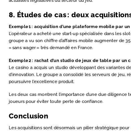
actualités législatives du secteur du jeu.
8. Études de cas : deux acquisition
Exemple 1 : acquisition d’une plateforme mobile par u
L’opérateur a acheté une start‑up spécialisée dans les slo
groupe a vu son chiffre d’affaires mobile augmenter de 35 
« sans wager » très demandé en France.
Exemple 2 : rachat d’un studio de jeux de table par un 
Le casino a acquis un studio développant des variantes de
d’innovation. Le groupe a consolidé les serveurs de jeu, r
poursuivre l’excellence produit.
Les deux cas montrent l’importance d’une due diligence tec
joueurs pour éviter toute perte de confiance.
Conclusion
Les acquisitions sont désormais un pilier stratégique pou