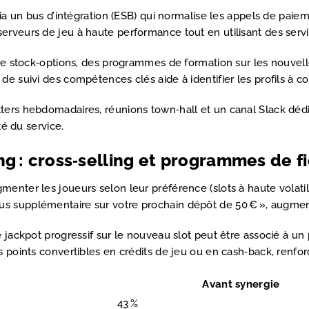
 via un bus d’intégration (ESB) qui normalise les appels de paie
erveurs de jeu à haute performance tout en utilisant des serv
 de stock‑options, des programmes de formation sur les nouvell
de suivi des compétences clés aide à identifier les profils à co
tters hebdomadaires, réunions town‑hall et un canal Slack déd
té du service.
ing : cross‑selling et programmes de 
nter les joueurs selon leur préférence (slots à haute volatilit
s supplémentaire sur votre prochain dépôt de 50 € », augment
 jackpot progressif sur le nouveau slot peut être associé à un p
s points convertibles en crédits de jeu ou en cash‑back, renfor
Avant synergie
43 %